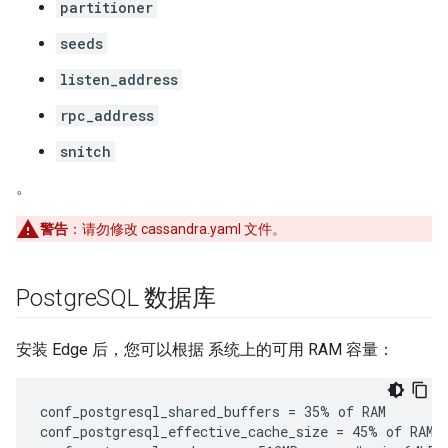
partitioner
seeds
listen_address
rpc_address
snitch
。
警告
：请勿修改 cassandra.yaml 文件。
Postgre
SQL 数据库
安装 Edge 后，您可以根据 系统上的可用 RAM 容量：
conf_postgresql_shared_buffers = 35% of RAM      # 
conf_postgresql_effective_cache_size = 45% of RAM
