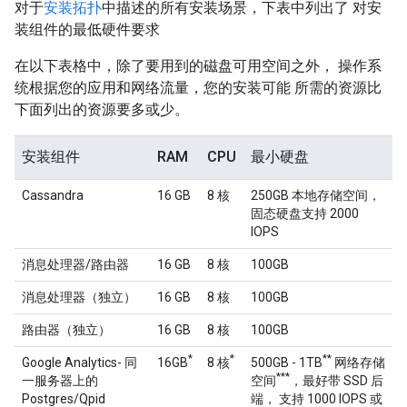
对于
安装拓扑
中描述的所有安装场景，下表中列出了 对安
装组件的最低硬件要求
在以下表格中，除了要用到的磁盘可用空间之外， 操作系
统根据您的应用和网络流量，您的安装可能 所需的资源比
下面列出的资源要多或少。
安装组件
RAM
CPU
最小硬盘
Cassandra
16 GB
8 核
250GB 本地存储空间，
固态硬盘支持 2000
IOPS
消息处理器/路由器
16 GB
8 核
100GB
消息处理器（独立）
16 GB
8 核
100GB
路由器（独立）
16 GB
8 核
100GB
*
*
**
Google Analytics- 同
16GB
8 核
500GB - 1TB
网络存储
***
一服务器上的
空间
，最好带 SSD 后
Postgres/Qpid
端， 支持 1000 IOPS 或