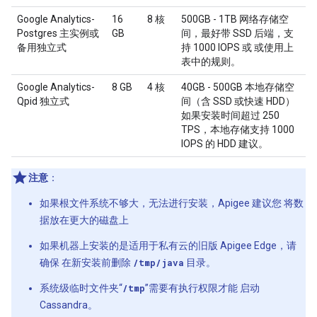
Google Analytics-
16
8 核
500GB - 1TB 网络存储空
Postgres 主实例或
GB
间，最好带 SSD 后端，支
备用独立式
持 1000 IOPS 或 或使用上
表中的规则。
Google Analytics-
8 GB
4 核
40GB - 500GB 本地存储空
Qpid 独立式
间（含 SSD 或快速 HDD）
如果安装时间超过 250
TPS，本地存储支持 1000
IOPS 的 HDD 建议。
注意
：
如果根文件系统不够大，无法进行安装，Apigee 建议您 将数
据放在更大的磁盘上
如果机器上安装的是适用于私有云的旧版 Apigee Edge，请
确保 在新安装前删除
/tmp/java
目录。
系统级临时文件夹“
/tmp
”需要有执行权限才能 启动
Cassandra。