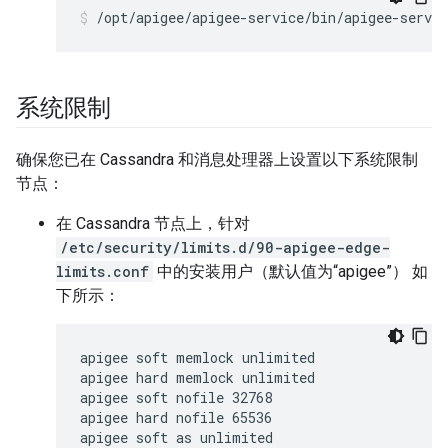
/opt/apigee/apigee-service/bin/apigee-servic
系统限制
确保您已在 Cassandra 和消息处理器上设置以下系统限制
节点：
在 Cassandra 节点上，针对
/etc/security/limits.d/90-apigee-edge-
limits.conf
中的安装用户（默认值为“apigee”） 如
下所示：
apigee soft memlock unlimited

apigee hard memlock unlimited

apigee soft nofile 32768

apigee hard nofile 65536

apigee soft as unlimited
