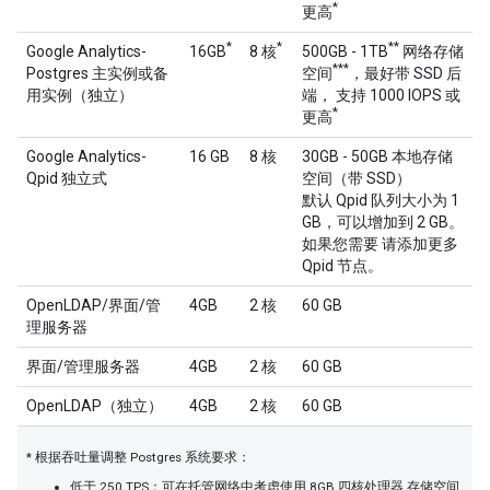
*
更高
*
*
**
Google Analytics-
16GB
8 核
500GB - 1TB
网络存储
***
Postgres 主实例或备
空间
，最好带 SSD 后
用实例（独立）
端， 支持 1000 IOPS 或
*
更高
Google Analytics-
16 GB
8 核
30GB - 50GB 本地存储
Qpid 独立式
空间（带 SSD）
默认 Qpid 队列大小为 1
GB，可以增加到 2 GB。
如果您需要 请添加更多
Qpid 节点。
OpenLDAP/界面/管
4GB
2 核
60 GB
理服务器
界面/管理服务器
4GB
2 核
60 GB
OpenLDAP（独立）
4GB
2 核
60 GB
* 根据吞吐量调整 Postgres 系统要求：
低于 250 TPS：可在托管网络中考虑使用 8GB 四核处理器 存储空间