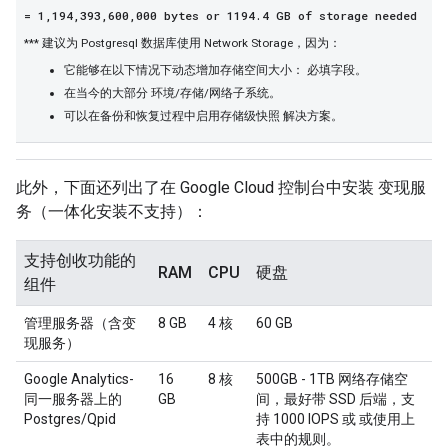
= 1,194,393,600,000 bytes or 1194.4 GB of storage needed
*** 建议为 Postgresql 数据库使用 Network Storage，因为：
它能够在以下情况下动态增加存储空间大小： 必填字段。
在当今的大部分 环境/存储/网络子系统。
可以在备份和恢复过程中启用存储级快照 解决方案。
此外，下面还列出了在 Google Cloud 控制台中安装 变现服
务（一体化安装不支持）：
支持创收功能的
RAM
CPU
硬盘
组件
管理服务器（含变
8 GB
4 核
60 GB
现服务）
Google Analytics-
16
8 核
500GB - 1TB 网络存储空
同一服务器上的
GB
间，最好带 SSD 后端，支
Postgres/Qpid
持 1000 IOPS 或 或使用上
表中的规则。