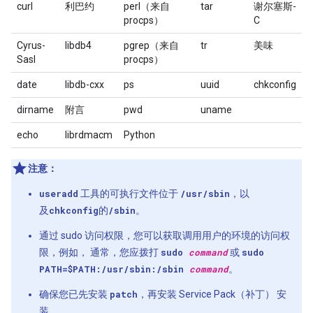
curl
利巴约
perl（来自
tar
谢尔塞斯-
procps）
C
Cyrus-
libdb4
pgrep（来自
tr
美味
Sasl
procps）
date
libdb-cxx
ps
uuid
chkconfig
dirname
附言
pwd
uname
echo
librdmacm
Python
注意：
useradd
工具的可执行文件位于
/usr/sbin
，以
及
chkconfig
的
/sbin
。
通过 sudo 访问权限，您可以获取调用用户的环境的访问权
限，例如， 通常，您应拨打
sudo
command
或
sudo
PATH=$PATH:/usr/sbin:/sbin
command
。
确保您已先安装
patch
，再安装 Service Pack（补丁） 安
装。