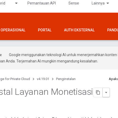
rid
Pemantauan API
Sense
Lainnya
OPERASIONAL
PORTAL
AUTH EKSTERNAL
PAND
Google menggunakan teknologi AI untuk menerjemahkan konten 
ihan Anda. Terjemahan AI mungkin mengandung kesalahan.
ge for Private Cloud
v4.19.01
Penginstalan
Apaka
tal Layanan Monetisasi