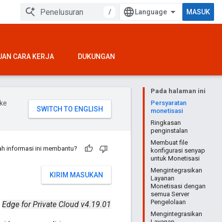
/
MASUK
UAN CARA KERJA
DUKUNGAN
Pada halaman ini
ke
Persyaratan
monetisasi
Ringkasan
penginstalan
Membuat file
h informasi ini membantu?
konfigurasi senyap
untuk Monetisasi
Mengintegrasikan
KIRIM MASUKAN
Layanan
Monetisasi dengan
semua Server
Pengelolaan
Edge for Private Cloud v4.19.01
Mengintegrasikan
Layanan