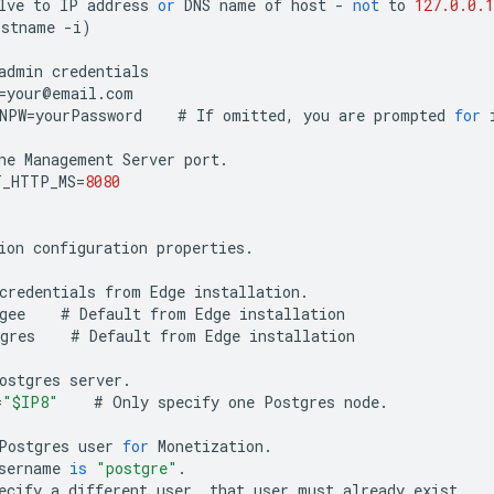
lve
to
IP
address
or
DNS
name
of
host
-
not
to
127.0.0.1
ostname
-
i
)
admin
credentials
=
your
@
email
.
com
NPW
=
yourPassword
#
If
omitted
,
you
are
prompted
for
he
Management
Server
port
.
T_HTTP_MS
=
8080
ion
configuration
properties
.
credentials
from
Edge
installation
.
gee
#
Default
from
Edge
installation
gres
#
Default
from
Edge
installation
ostgres
server
.
=
"$IP8"
#
Only
specify
one
Postgres
node
.
Postgres
user
for
Monetization
.
sername
is
"postgre"
.
ecify
a
different
user
,
that
user
must
already
exist
.