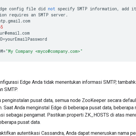
dge
config
file
did
not
specify
SMTP
information
,
add
i
ion
requires
an
SMTP
server
.
mtp
.
gmail
.
com
65
ur
@
email
.
com
RD
=
yourEmailPassword
OM
=
"My Company <myco@company.com>"
konfigurasi Edge Anda tidak menentukan informasi SMTP, tambahka
n SMTP.
 penginstalan pusat data, semua node ZooKeeper secara default
. Saat Anda menginstal Edge di beberapa pusat data, beberap
rasi sebagai pengamat. Pastikan properti ZK_HOSTS di atas me
beberapa pusat data.
aktifkan autentikasi Cassandra, Anda dapat meneruskan nama p