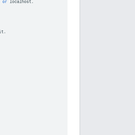
or
localhost
.
it
.