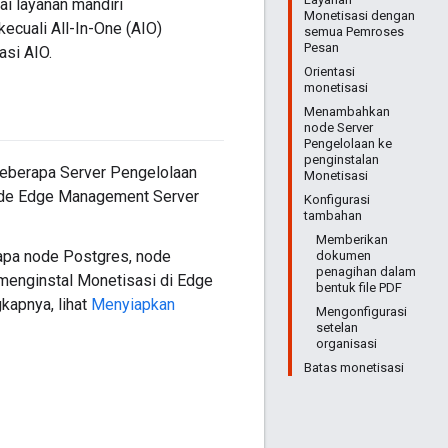
ai layanan mandiri
Monetisasi dengan
kecuali All-In-One (AIO)
semua Pemroses
Pesan
asi AIO.
Orientasi
monetisasi
Menambahkan
node Server
Pengelolaan ke
penginstalan
eberapa Server Pengelolaan
Monetisasi
node Edge Management Server
Konfigurasi
tambahan
Memberikan
apa node Postgres, node
dokumen
penagihan dalam
menginstal Monetisasi di Edge
bentuk file PDF
kapnya, lihat
Menyiapkan
Mengonfigurasi
setelan
organisasi
Batas monetisasi