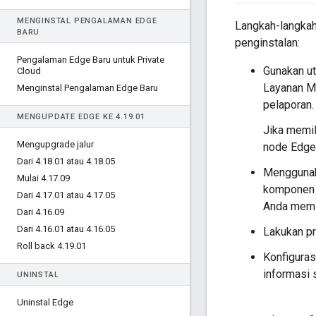
MENGINSTAL PENGALAMAN EDGE
Langkah-langka
BARU
penginstalan:
Pengalaman Edge Baru untuk Private
Gunakan ut
Cloud
Layanan Mo
Menginstal Pengalaman Edge Baru
pelaporan.
MENGUPDATE EDGE KE 4
.
19
.
01
Jika memil
Mengupgrade jalur
node Edge
Dari 4
.
18
.
01 atau 4
.
18
.
05
Mengguna
Mulai 4
.
17
.
09
komponen r
Dari 4
.
17
.
01 atau 4
.
17
.
05
Anda memi
Dari 4
.
16
.
09
Dari 4
.
16
.
01 atau 4
.
16
.
05
Lakukan pr
Roll back 4
.
19
.
01
Konfiguras
informasi 
UNINSTAL
Uninstal Edge