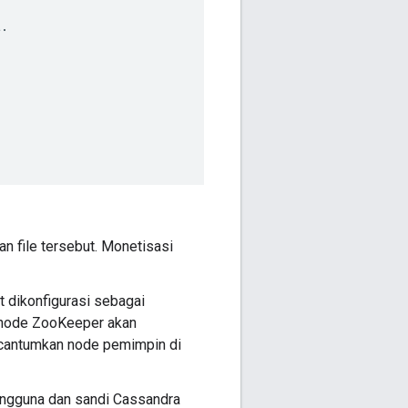
t
.
n file tersebut. Monetisasi
 dikonfigurasi sebagai
a node ZooKeeper akan
ncantumkan node pemimpin di
engguna dan sandi Cassandra