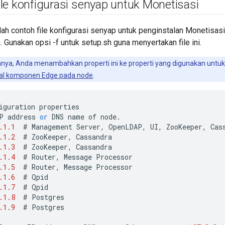
le konfigurasi senyap untuk Monetisasi
lah contoh file konfigurasi senyap untuk penginstalan Monetisasi.
. Gunakan opsi -f untuk setup.sh guna menyertakan file ini.
sanya, Anda menambahkan properti ini ke properti yang digunakan untuk
tal komponen Edge pada node
.
iguration
properties
P
address
or
DNS
name
of
node
.
.1.1
#
Management
Server
,
OpenLDAP
,
UI
,
ZooKeeper
,
Cas
.1.2
#
ZooKeeper
,
Cassandra
.1.3
#
ZooKeeper
,
Cassandra
.1.4
#
Router
,
Message
Processor
.1.5
#
Router
,
Message
Processor
.1.6
#
Qpid
.1.7
#
Qpid
.1.8
#
Postgres
.1.9
#
Postgres