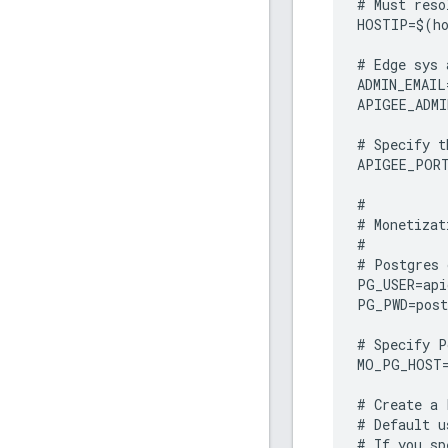
#
Must
reso
HOSTIP
=
$
(
h
#
Edge
sys
ADMIN_EMAIL
APIGEE_ADMI
#
Specify
t
APIGEE_POR
#
#
Monetizat
#
#
Postgres
PG_USER
=
api
PG_PWD
=
post
#
Specify
P
MO_PG_HOST
#
Create
a
#
Default
u
#
If
you
sp