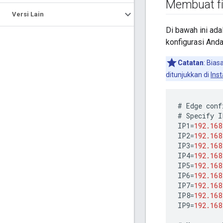
Membuat fi
Versi Lain
Di bawah ini ada
konfigurasi Anda
Catatan
: Bia
ditunjukkan di
Ins
#
Edge
conf
#
Specify
I
IP1
=
192.168
IP2
=
192.168
IP3
=
192.168
IP4
=
192.168
IP5
=
192.168
IP6
=
192.168
IP7
=
192.168
IP8
=
192.168
IP9
=
192.168