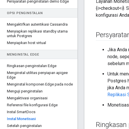
Layanan Monetis
Persyaratan penginstalan demo Edge
{i>checkout<i}. 
OPSI PENGINSTALAN
konfigurasi Anda
Mengaktifkan autentikasi Cassandra
Menyiapkan replikasi standby utama
Persyarata
untuk Postgres
Menyiapkan host virtual
Jika Anda
MENGINSTAL EDGE
node, sep
sebelum m
Ringkasan penginstalan Edge
Menginstal utilitas penyiapan apigee
Untuk men
Edge
Postgres h
Menginstal komponen Edge pada node
jika Anda 
Menguji penginstalan
Replikasi 
Mengaktivasi organisasi
Monetisasi
Referensi file konfigurasi Edge
Instal Smart
Docs
Instal Monetisasi
Ringkasan 
Setelah penginstalan