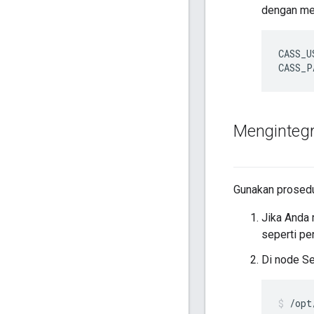
dengan men
CASS_U
CASS_P
Mengintegr
Gunakan prosedu
Jika Anda
seperti pe
Di node Se
/opt