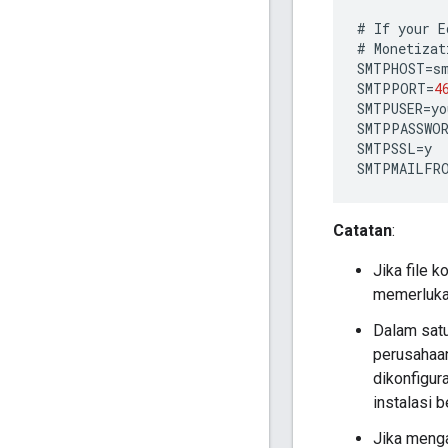
#
If
your
E
#
Monetizat
SMTPHOST
=
s
SMTPPORT
=
4
SMTPUSER
=
yo
SMTPPASSWO
SMTPSSL
=
y
SMTPMAILFR
Catatan
:
Jika file 
memerluka
Dalam satu
perusahaan
dikonfigu
instalasi 
Jika meng