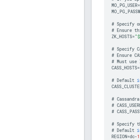
MO_PG_USER
=
MO_PG_PASS
#
Specify
o
#
Ensure
th
ZK_HOSTS
=
"$
#
Specify
C
#
Ensure
CA
#
Must
use
CASS_HOSTS
=
#
Default
i
CASS_CLUSTE
#
Cassandra
#
CASS_USER
#
CASS_PASS
#
Specify
t
#
Default
i
REGION
=
dc
-
1