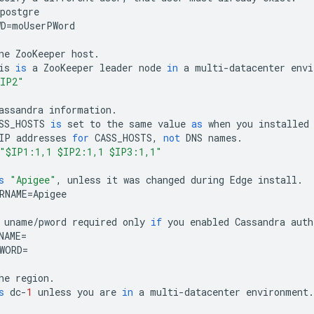
postgre
WD
=
moUserPWord
ne
ZooKeeper
host
.
is
is
a
ZooKeeper
leader
node
in
a
multi
-
datacenter
envi
IP2"
assandra
information
.
SS_HOSTS
is
set
to
the
same
value
as
when
you
installed
IP
addresses
for
CASS_HOSTS
,
not
DNS
names
.
"$IP1:1,1 $IP2:1,1 $IP3:1,1"
s
"Apigee"
,
unless
it
was
changed
during
Edge
install
.
RNAME
=
Apigee
uname
/
pword
required
only
if
you
enabled
Cassandra
auth
NAME
=
WORD
=
he
region
.
s
dc
-
1
unless
you
are
in
a
multi
-
datacenter
environment
.