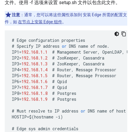
文件。使用 -f 选项来设置 setup.sh 文件以包含此文件。
注意
：通常，您可以将这些属性添加到 安装 Edge 所需的配置文
件，如
在节点上安装 Edge 组件
。
#
Edge
configuration
properties
#
Specify
IP
address
or
DNS
name
of
node
.
IP1
=
192.168.1.1
#
Management
Server
,
OpenLDAP
,
UI
IP2
=
192.168.1.2
#
ZooKeeper
,
Cassandra
IP3
=
192.168.1.3
#
ZooKeeper
,
Cassandra
IP4
=
192.168.1.4
#
Router
,
Message
Processor
IP5
=
192.168.1.5
#
Router
,
Message
Processor
IP6
=
192.168.1.6
#
Qpid
IP7
=
192.168.1.7
#
Qpid
IP8
=
192.168.1.8
#
Postgres
IP9
=
192.168.1.9
#
Postgres
#
Must
resolve
to
IP
address
or
DNS
name
of
host
-
HOSTIP
=
$
(
hostname
-
i
)
#
Edge
sys
admin
credentials