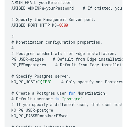
ADMIN_EMAIL
=
your
@
email
.
com
APIGEE_ADMINPW
=
yourPassword
#
If
omitted
,
you
a
#
Specify
the
Management
Server
port
.
APIGEE_PORT_HTTP_MS
=
8080
#
#
Monetization
configuration
properties
.
#
#
Postgres
credentials
from
Edge
installation
.
PG_USER
=
apigee
#
Default
from
Edge
installation
PG_PWD
=
postgres
#
Default
from
Edge
installatio
#
Specify
Postgres
server
.
MO_PG_HOST
=
"$IP8"
#
Only
specify
one
Postgres
#
Create
a
Postgres
user
for
Monetization
.
#
Default
username
is
"postgre"
.
#
If
you
specify
a
different
user
,
that
user
must
MO_PG_USER
=
postgre
MO_PG_PASSWD
=
moUserPWord