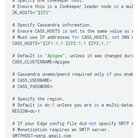
#
Specify
one
ZooKeeper
host
.
#
Ensure
this
is
a
ZooKeeper
leader
node
in
a
mult
ZK_HOSTS
=
"$IP2"
#
Specify
Cassandra
information
.
#
Ensure
CASS_HOSTS
is
set
to
the
same
value
as
wh
#
Must
use
IP
addresses
for
CASS_HOSTS
,
not
DNS
na
CASS_HOSTS
=
"$IP1:1,1 $IP2:1,1 $IP3:1,1"
#
Default
is
"Apigee"
,
unless
it
was
changed
durin
CASS_CLUSTERNAME
=
Apigee
#
Cassandra
uname
/
pword
required
only
if
you
enabl
#
CASS_USERNAME
=
#
CASS_PASSWORD
=
#
Specify
the
region
.
#
Default
is
dc
-
1
unless
you
are
in
a
multi
-
datace
REGION
=
dc
-
1
#
If
your
Edge
config
file
did
not
specify
SMTP
in
#
Monetization
requires
an
SMTP
server
.
SMTPHOST
=
smtp
.
gmail
.
com