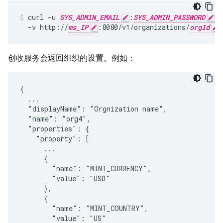
curl -u 
SYS_ADMIN_EMAIL
:
SYS_ADMIN_PASSWORD
 \

  -v http://
ms_IP
:8080/v1/organizations/
orgId
创收服务会返回组织的设置。例如：
{

  ...

  "displayName": "Orgnization name",

  "name": "org4",

  "properties": {

    "property": [

      ...

      {

        "name": "MINT_CURRENCY",

        "value": "USD"

      },

      {

        "name": "MINT_COUNTRY",

        "value": "US"
