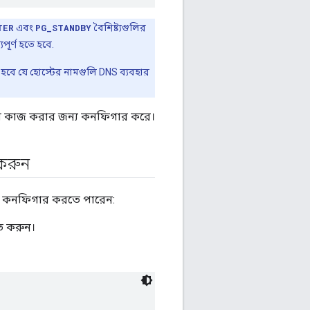
TER
এবং
PG_STANDBY
বৈশিষ্ট্যগুলির
ূর্ণ হতে হবে.
হবে যে হোস্টের নামগুলি DNS ব্যবহার
হিসাবে কাজ করার জন্য কনফিগার করে।
 করুন
িপি কনফিগার করতে পারেন:
িত করুন।