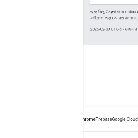
অন্য কিছু উল্লেখ না করা থাকলে,
লাইসেন্স প্রাপ্ত। আরও জানতে
2026-02-03 UTC-তে শেষবা
Apigee সম্পর্কে
We're part of Google
ইভেন্টগুলি
পার্টনার
ই-বুক ও ওয়েবকাস্ট
Android
Chrome
Firebase
Google Cloud