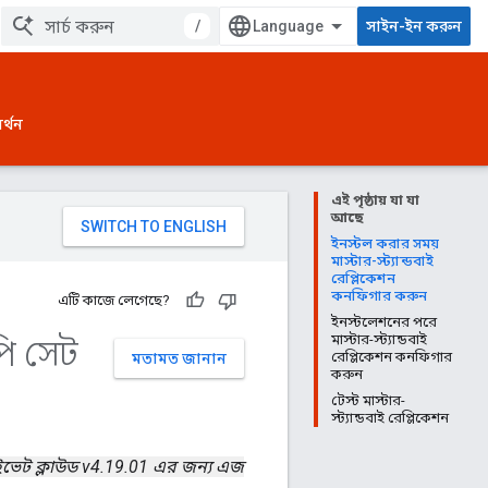
/
সাইন-ইন করুন
র্থন
এই পৃষ্ঠায় যা যা
আছে
ইনস্টল করার সময়
মাস্টার-স্ট্যান্ডবাই
রেপ্লিকেশন
কনফিগার করুন
এটি কাজে লেগেছে?
ইনস্টলেশনের পরে
পি সেট
মাস্টার-স্ট্যান্ডবাই
রেপ্লিকেশন কনফিগার
মতামত জানান
করুন
টেস্ট মাস্টার-
স্ট্যান্ডবাই রেপ্লিকেশন
াইভেট ক্লাউড v4.19.01 এর জন্য এজ