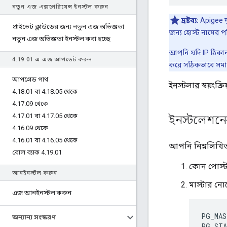
নতুন এজ এক্সপেরিয়েন্স ইনস্টল করুন
দ্রষ্টব্য:
Apigee 
প্রাইভেট ক্লাউডের জন্য নতুন এজ অভিজ্ঞতা
জন্য হোস্ট নামের পর
নতুন এজ অভিজ্ঞতা ইনস্টল করা হচ্ছে
আপনি যদি IP ঠিকান
4
.
19
.
01 এ এজ আপডেট করুন
করে সঠিকভাবে সমা
আপগ্রেড পাথ
ইনস্টলার স্বয়ংক
4
.
18
.
01 বা 4
.
18
.
05 থেকে
4
.
17
.
09 থেকে
4
.
17
.
01 বা 4
.
17
.
05 থেকে
ইনস্টলেশনের
4
.
16
.
09 থেকে
4
.
16
.
01 বা 4
.
16
.
05 থেকে
আপনি নিম্নলিখিত
রোল ব্যাক 4
.
19
.
01
কোন পোস্টগ
আনইনস্টল করুন
মাস্টার ন
এজ আনইনস্টল করুন
PG_MAS
অন্যান্য সংস্করণ
PG_STA