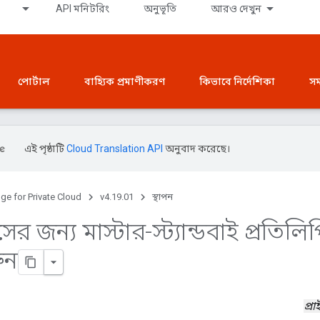
API মনিটরিং
অনুভূতি
আরও দেখুন
পোর্টাল
বাহ্যিক প্রমাণীকরণ
কিভাবে নির্দেশিকা
সম
এই পৃষ্ঠাটি
Cloud Translation API
অনুবাদ করেছে।
ge for Private Cloud
v4.19.01
স্থাপন
সের জন্য মাস্টার-স্ট্যান্ডবাই প্রতিলি
ুন
প্র