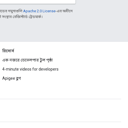
ডের নমুনাগুলি
Apache 2.0 License
-এর অধীনে
্থার রেজিস্টার্ড ট্রেডমার্ক।
রিসোর্স
এক নজরে ডেভেলপার টুল পৃষ্ঠা
4-minute videos for developers
Apigee ব্লগ