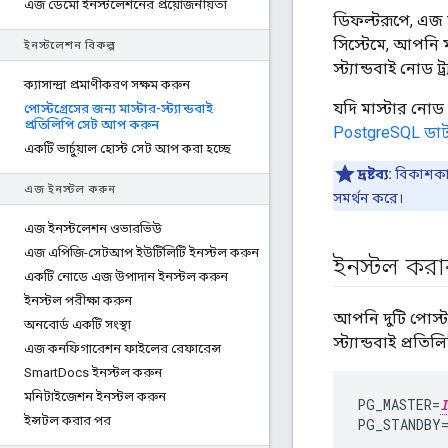
এজ ডেমো ইনস্টলেশনের প্রয়োজনীয়তা
ডিফল্টরূপে, এজ 
সিস্টেমে, আপনি ম
ইনস্টলেশন বিকল্প
স্ট্যান্ডবাই নোড
ক্যাসান্দ্রা প্রমাণীকরণ সক্ষম করুন
যদি মাস্টার নোড 
পোস্টগ্রেসের জন্য মাস্টার-স্ট্যান্ডবাই
প্রতিলিপি সেট আপ করুন
PostgreSQL ডাট
একটি ভার্চুয়াল হোস্ট সেট আপ করা হচ্ছে
দ্রষ্টব্য:
বিকাশকারী
এজ ইনস্টল করুন
সমর্থন করে।
এজ ইনস্টলেশন ওভারভিউ
এজ এপিজি-সেটআপ ইউটিলিটি ইনস্টল করুন
ইনস্টল করার
একটি নোডে এজ উপাদান ইনস্টল করুন
ইনস্টল পরীক্ষা করুন
আপনি দুটি পোস্টগ
অনবোর্ড একটি সংস্থা
স্ট্যান্ডবাই প্র
এজ কনফিগারেশন ফাইলের রেফারেন্স
Smart
Docs ইনস্টল করুন
মনিটাইজেশন ইনস্টল করুন
PG_MASTER
=
I
ইন্সটল করার পর
PG_STANDBY