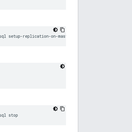
sql setup-replication-on-master -f 
configFile
sql stop