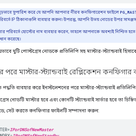
দৃঢ়ভাবে সুপারিশ করে যে আপনি আপনার নীরব কনফিগারেশন ফাইলে
PG_MAS
িবর্তে IP ঠিকানাগুলি ব্যবহার করুন৷ উপরন্তু, আপনি উভয় নোডের উপর সামঞ্জস্যপ
ার পরিবর্তে হোস্টের নাম ব্যবহার করেন, তাহলে আপনাকে অবশ্যই নিশ্চিত হতে 
ধান করেছে।
্রিয়ভাবে দুটি পোস্টগ্রেস নোডকে প্রতিলিপি সহ মাস্টার-স্ট্যান্ডবাই 
 পরে মাস্টার-স্ট্যান্ডবাই রেপ্লিকেশন কনফিগার
 পদ্ধতি ব্যবহার করে ইনস্টলেশনের পরে মাস্টার-স্ট্যান্ডবাই প্রতিল
্রেস নোডটি মাস্টার হবে এবং কোনটি স্ট্যান্ডবাই সার্ভার হবে তা চিহ্ন
োডে, সেট করতে কনফিগার ফাইলটি সম্পাদনা করুন:
TER=
IPorDNSofNewMaster
NDBY=
IPorDNSofNewStandby