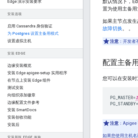
默认情况下，Edg
Edge 演示安装要求
置为使用主备用
安装选项
如果主节点发生
启用 Cassandra 身份验证
故障切换
。 。
为 Postgres 设置主备用模式
设置虚拟主机
注意
：开发者不
安装 EDGE
配置主备用
边缘安装概览
安装 Edge apigee-setup 实用程序
您可以在安装时
在节点上安装 Edge 组件
测试安装
向组织添加徽章
PG_MASTER
=
I
边缘配置文件参考
PG_STANDBY
安装 Smart
Docs
安装创收功能
注意
：Apige
安装后
如果您使用主机名而
安装新版 EDGE 体验