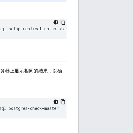
sql setup-replication-on-standby -f 
configFile
服务器上显示相同的结果，以确
sql postgres-check-master