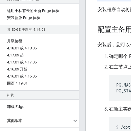
安装程序自动将两
适用于私有云的全新 Edge 体验
安装新版 Edge 体验
配置主备用
将 EDGE 更新至 4
.
19
.
01
升级路径
安装后，您可以
4
.
18
.
01 或 4
.
18
.
05
4
.
17
.
09 起
确定哪个 
4
.
17
.
01 或 4
.
17
.
05
在主节点
4
.
16
.
09 开始
4
.
16
.
01 或 4
.
16
.
05
回滚 4
.
19
.
01
PG_MAS
PG_STA
卸载
卸载 Edge
在新主实
其他版本
/opt