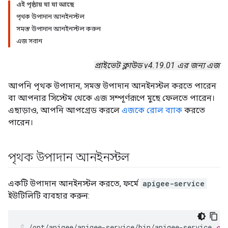
এই পৃষ্ঠায় যা যা আছে
পৃথক উপাদান আনইনস্টল
সমস্ত উপাদান আনইনস্টল করুন
এজ সরান
প্রাইভেট ক্লাউড v4.19.01 এর জন্য এজ
আপনি পৃথক উপাদান, সমস্ত উপাদান আনইনস্টল করতে পারেন
বা আপনার সিস্টেম থেকে এজ সম্পূর্ণরূপে মুছে ফেলতে পারেন।
এছাড়াও, আপনি আপগ্রেড করলে
এজকে রোল ব্যাক
করতে
পারেন।
পৃথক উপাদান আনইনস্টল
একটি উপাদান আনইনস্টল করতে, ফর্মে
apigee-service
ইউটিলিটি ব্যবহার করুন:
/opt/apigee/apigee-service/bin/apigee-service 
com