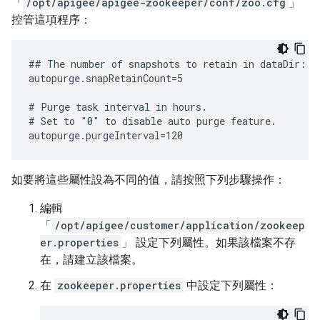
「
/opt/apigee/apigee-zookeeper/conf/zoo.cfg
」
控管這項程序：
## The number of snapshots to retain in dataDir:

autopurge.snapRetainCount=5

# Purge task interval in hours.

# Set to "0" to disable auto purge feature.

autopurge.purgeInterval=120
如要將這些屬性設為不同的值，請按照下列步驟操作：
編輯
「
/opt/apigee/customer/application/zookeep
er.properties
」 設定下列屬性。如果該檔案不存
在，請建立該檔案。
在
zookeeper.properties
中設定下列屬性：