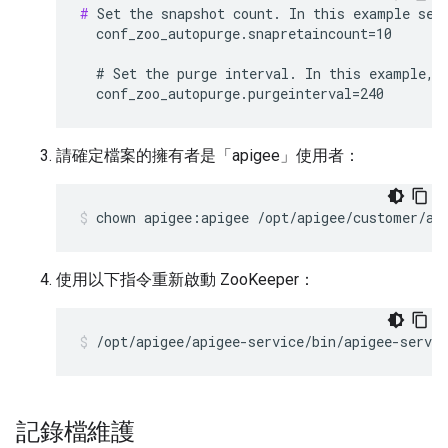
#
 Set the snapshot count. In this example set 
  conf_zoo_autopurge.snapretaincount=10

  # Set the purge interval. In this example, s
  conf_zoo_autopurge.purgeinterval=240
請確定檔案的擁有者是「apigee」使用者：
chown apigee:apigee /opt/apigee/customer/ap
使用以下指令重新啟動 ZooKeeper：
/opt/apigee/apigee-service/bin/apigee-servic
記錄檔維護