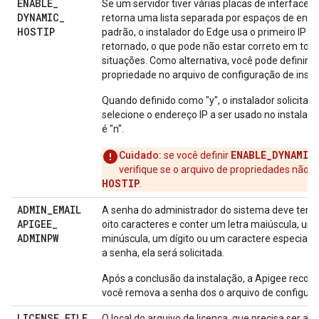
ENABLE
_
Se um servidor tiver várias placas de interface, 
DYNAMIC
_
retorna uma lista separada por espaços de ender
HOSTIP
padrão, o instalador do Edge usa o primeiro IP 
retornado, o que pode não estar correto em tod
situações. Como alternativa, você pode definir a
propriedade no arquivo de configuração de insta
Quando definido como "y", o instalador solicita 
selecione o endereço IP a ser usado no instalar. 
é "n".
ENABLE_DYNAMIC
Cuidado:
se você definir
verifique se o arquivo de propriedades não e
HOSTIP
.
ADMIN
_
EMAIL
A senha do administrador do sistema deve ter 
APIGEE
_
oito caracteres e conter um letra maiúscula, uma
ADMINPW
minúscula, um dígito ou um caractere especial. 
a senha, ela será solicitada.
Após a conclusão da instalação, a Apigee reco
você remova a senha dos o arquivo de configura
LICENSE
_
FILE
O local do arquivo de licença, que precisa ser ac