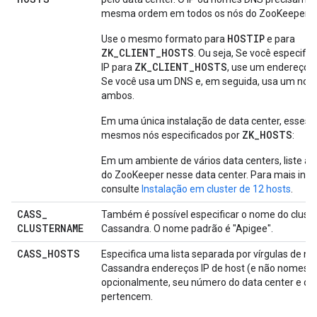
mesma ordem em todos os nós do ZooKeeper.
HOSTIP
Use o mesmo formato para
e para
ZK_CLIENT_HOSTS
. Ou seja, Se você especifi
ZK_CLIENT_HOSTS
IP para
, use um endereço 
Se você usa um DNS e, em seguida, usa um no
ambos.
Em uma única instalação de data center, esses 
ZK_HOSTS
mesmos nós especificados por
:
Em um ambiente de vários data centers, liste a
do ZooKeeper nesse data center. Para mais inf
consulte
Instalação em cluster de 12 hosts
.
CASS
_
Também é possível especificar o nome do cluste
CLUSTERNAME
Cassandra. O nome padrão é "Apigee".
CASS
_
HOSTS
Especifica uma lista separada por vírgulas de nó
Cassandra endereços IP de host (e não nomes D
opcionalmente, seu número do data center e o
r
pertencem.