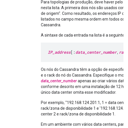
Para topologias de produção, deve haver pelo m
nesta lista. A primeira dois nós são usados como
de origem". Como resultado, os endereços IP de
listados no campo mesma ordem em todos os n
Cassandra.
A sintaxe de cada entrada na lista é a seguinte:
IP_address
[:
data_center_number
,
rack
Os nós do Cassandra têm a opção de especificar
e o rack do nó do Cassandra. Especifique o modi
data_center_number
apenas ao criar vários data 
conforme descrito em uma instalação de 12 ho
único data center omita esse modificador.
Por exemplo, "192.168.124.201:1, 1 = data center
rack/zona de disponibilidade 1 e '192.168.124.20
center 2 e rack/zona de disponibilidade 1.
Em um ambiente com vários data centers, para 