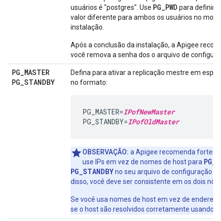
PG_PWD
usuários é "postgres". Use
para definir
valor diferente para ambos os usuários no mom
instalação.
Após a conclusão da instalação, a Apigee reco
você remova a senha dos o arquivo de configura
PG
_
MASTER
Defina para ativar a replicação mestre em espe
PG
_
STANDBY
no formato:
PG_MASTER=
IPofNewMaster
PG_STANDBY=
IPofOldMaster
OBSERVAÇÃO:
a Apigee recomenda forteme
PG_M
use IPs em vez de nomes de host para
PG_STANDBY
no seu arquivo de configuração si
disso, você deve ser consistente em os dois nós.
Se você usa nomes de host em vez de endereços 
se o host são resolvidos corretamente usando D