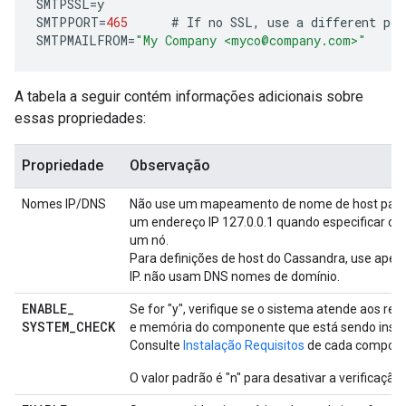
SMTPSSL
=
y
SMTPPORT
=
465
#
If
no
SSL
,
use
a
different
por
SMTPMAILFROM
=
"My Company <myco@company.com>"
A tabela a seguir contém informações adicionais sobre
essas propriedades:
Propriedade
Observação
Nomes IP/DNS
Não use um mapeamento de nome de host para 
um endereço IP 127.0.0.1 quando especificar o 
um nó.
Para definições de host do Cassandra, use ape
IP. não usam DNS nomes de domínio.
ENABLE
_
Se for "y", verifique se o sistema atende aos req
SYSTEM
_
CHECK
e memória do componente que está sendo insta
Consulte
Instalação Requisitos
de cada compone
O valor padrão é "n" para desativar a verificação.