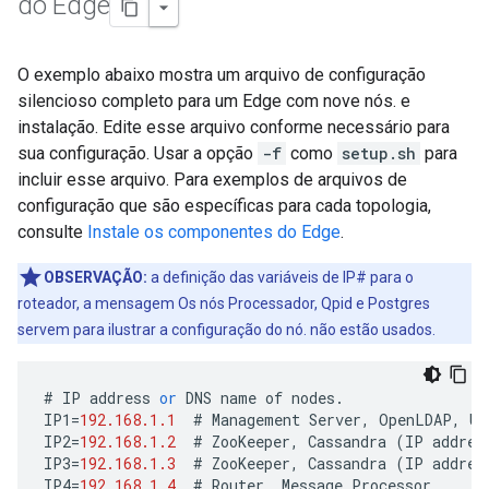
do Edge
O exemplo abaixo mostra um arquivo de configuração
silencioso completo para um Edge com nove nós. e
instalação. Edite esse arquivo conforme necessário para
sua configuração. Usar a opção
-f
como
setup.sh
para
incluir esse arquivo. Para exemplos de arquivos de
configuração que são específicas para cada topologia,
consulte
Instale os componentes do Edge
.
OBSERVAÇÃO:
a definição das variáveis de IP# para o
roteador, a mensagem Os nós Processador, Qpid e Postgres
servem para ilustrar a configuração do nó. não estão usados.
#
IP
address
or
DNS
name
of
nodes
.
IP1
=
192.168.1.1
#
Management
Server
,
OpenLDAP
,
UI
IP2
=
192.168.1.2
#
ZooKeeper
,
Cassandra
(
IP
addres
IP3
=
192.168.1.3
#
ZooKeeper
,
Cassandra
(
IP
addres
IP4
=
192.168.1.4
#
Router
,
Message
Processor