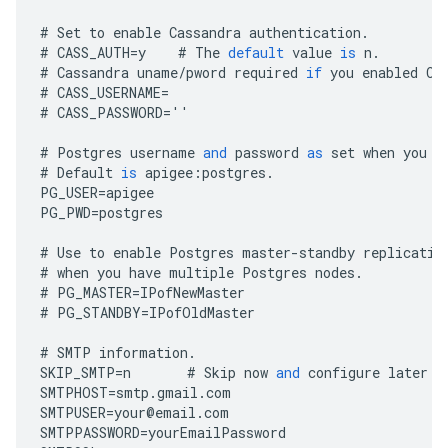
#
Set
to
enable
Cassandra
authentication
.
#
CASS_AUTH
=
y
#
The
default
value
is
n
.
#
Cassandra
uname
/
pword
required
if
you
enabled
Ca
#
CASS_USERNAME
=
#
CASS_PASSWORD
=
''
#
Postgres
username
and
password
as
set
when
you
i
#
Default
is
apigee
:
postgres
.
PG_USER
=
apigee
PG_PWD
=
postgres
#
Use
to
enable
Postgres
master
-
standby
replicatio
#
when
you
have
multiple
Postgres
nodes
.
#
PG_MASTER
=
IPofNewMaster
#
PG_STANDBY
=
IPofOldMaster
#
SMTP
information
.
SKIP_SMTP
=
n
#
Skip
now
and
configure
later
b
SMTPHOST
=
smtp
.
gmail
.
com
SMTPUSER
=
your
@
email
.
com
SMTPPASSWORD
=
yourEmailPassword