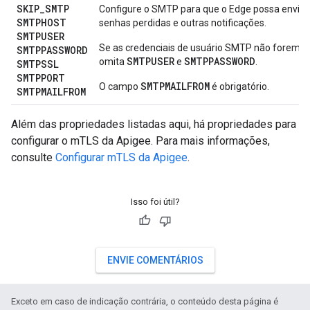
SKIP
_
SMTP
Configure o SMTP para que o Edge possa enviar
SMTPHOST
senhas perdidas e outras notificações.
SMTPUSER
Se as credenciais de usuário SMTP não forem ob
SMTPPASSWORD
SMTPUSER
SMTPPASSWORD
omita
e
.
SMTPSSL
SMTPPORT
SMTPMAILFROM
O campo
é obrigatório.
SMTPMAILFROM
Além das propriedades listadas aqui, há propriedades para
configurar o mTLS da Apigee. Para mais informações,
consulte
Configurar mTLS da Apigee
.
Isso foi útil?
ENVIE COMENTÁRIOS
Exceto em caso de indicação contrária, o conteúdo desta página é