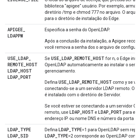
biblioteca "apigee" usuário. Por exemplo, arma
diretório /tmp e chmod 777 no arquivo. O arquivo
para o diretório de instalação do Edge.
APIGEE
_
Especifica a senha do OpenLDAP.
LDAPPW
Após a conclusão da instalação, a Apigee reco
você remova a senha dos o arquivo de configura
USE
_
LDAP
_
USE_LDAP_REMOTE_HOST
Se
for n, o Edge insta
REMOTE
_
HOST
OpenLDAP automaticamente ao instalar o servi
LDAP
_
HOST
gerenciamento.
LDAP
_
PORT
USE_LDAP_REMOTE_HOST
Defina
como y se voc
conectando-se a um servidor LDAP remoto. O 
é instalado com o diretório de Servidor.
Se você estiver se conectando a um servidor 
LDAP_HOST
LDAP_PORT
remoto, use
e
para espe
endereço IP. ou nome DNS e número da porta do 
LDAP
_
TYPE
LDAP_TYPE
Defina
=1 para OpenLDAP sem repli
LDAP
_
SID
LDAP_TYPE
=2 corresponde ao OpenLDAP com re