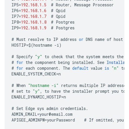
IP5
=
192.168.1.5
#
Router
,
Message
Processor
IP6
=
192.168.1.6
#
Qpid
IP7
=
192.168.1.7
#
Qpid
IP8
=
192.168.1.8
#
Postgres
IP9
=
192.168.1.9
#
Postgres
#
Must
resolve
to
IP
address
or
DNS
name
of
host
-
HOSTIP
=
$
(
hostname
-
i
)
#
Specify
"y"
to
check
that
the
system
meets
the
C
#
for
the
component
being
installed
.
See
Installat
#
for
each
component
.
The
default
value
is
"n"
to
ENABLE_SYSTEM_CHECK
=
n
#
When
"hostname -i"
returns
multiple
IP
addresses
#
set
to
"y"
,
to
have
the
installer
prompt
you
to
ENABLE_DYNAMIC_HOSTIP
=
n
#
Set
Edge
sys
admin
credentials
.
ADMIN_EMAIL
=
your
@
email
.
com
APIGEE_ADMINPW
=
yourPassword
#
If
omitted
,
you
a