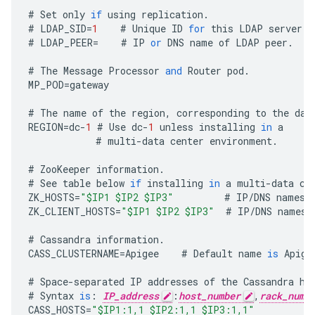
#
Set
only
if
using
replication
.
#
LDAP_SID
=
1
#
Unique
ID
for
this
LDAP
server
.
#
LDAP_PEER
=
#
IP
or
DNS
name
of
LDAP
peer
.
#
The
Message
Processor
and
Router
pod
.
MP_POD
=
gateway
#
The
name
of
the
region
,
corresponding
to
the
dat
REGION
=
dc
-
1
#
Use
dc
-
1
unless
installing
in
a
#
multi
-
data
center
environment
.
#
ZooKeeper
information
.
#
See
table
below
if
installing
in
a
multi
-
data
ce
ZK_HOSTS
=
"$IP1 $IP2 $IP3"
#
IP
/
DNS
names
ZK_CLIENT_HOSTS
=
"$IP1 $IP2 $IP3"
#
IP
/
DNS
names
#
Cassandra
information
.
CASS_CLUSTERNAME
=
Apigee
#
Default
name
is
Apige
#
Space
-
separated
IP
addresses
of
the
Cassandra
ho
#
Syntax
is
:
IP_address
:
host_number
,
rack_numb
CASS_HOSTS
=
"$IP1:1,1 $IP2:1,1 $IP3:1,1"