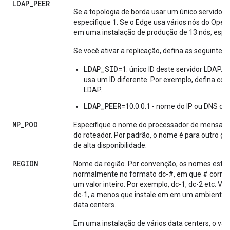
LDAP
_
PEER
Se a topologia de borda usar um único servidor
especifique 1. Se o Edge usa vários nós do Ope
em uma instalação de produção de 13 nós, especi
Se você ativar a replicação, defina as seguintes
LDAP_SID
=1: único ID deste servidor LDAP.
usa um ID diferente. Por exemplo, defina co
LDAP.
LDAP_PEER
=10.0.0.1 - nome do IP ou DNS do
MP
_
POD
Especifique o nome do processador de mensage
do roteador. Por padrão, o nome é para outro g
de alta disponibilidade.
REGION
Nome da região. Por convenção, os nomes estã
normalmente no formato dc-#, em que # corr
um valor inteiro. Por exemplo, dc-1, dc-2 etc. Vo
dc-1, a menos que instale em em um ambiente 
data centers.
Em uma instalação de vários data centers, o valo