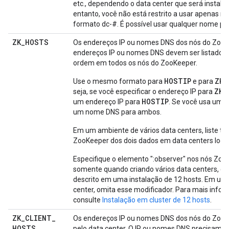
etc., dependendo o data center que será instala
entanto, você não está restrito a usar apenas 
formato dc-#. É possível usar qualquer nome par
ZK
_
HOSTS
Os endereços IP ou nomes DNS dos nós do ZooK
endereços IP ou nomes DNS devem ser listado
ordem em todos os nós do ZooKeeper.
HOSTIP
ZK_
Use o mesmo formato para
e para
ZK_
seja, se você especificar o endereço IP para
HOSTIP
um endereço IP para
. Se você usa um 
um nome DNS para ambos.
Em um ambiente de vários data centers, liste to
ZooKeeper dos dois dados em data centers locai
Especifique o elemento ":observer" nos nós Zo
somente quando criando vários data centers, c
descrito em uma instalação de 12 hosts. Em um 
center, omita esse modificador. Para mais info
consulte
Instalação em cluster de 12 hosts
.
ZK
_
CLIENT
_
Os endereços IP ou nomes DNS dos nós do Zoo
HOSTS
pelo data center. O IP ou nomes DNS precisam se