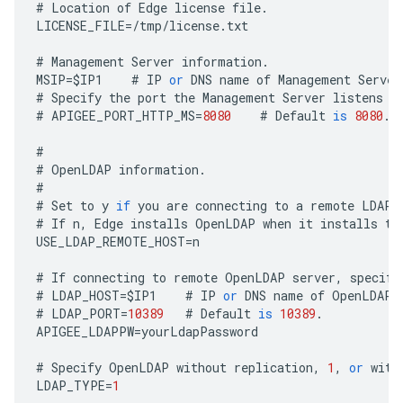
#
Location
of
Edge
license
file
.
LICENSE_FILE
=
/
tmp
/
license
.
txt
#
Management
Server
information
.
MSIP
=
$
IP1
#
IP
or
DNS
name
of
Management
Server
#
Specify
the
port
the
Management
Server
listens
o
#
APIGEE_PORT_HTTP_MS
=
8080
#
Default
is
8080
.
#
#
OpenLDAP
information
.
#
#
Set
to
y
if
you
are
connecting
to
a
remote
LDAP
#
If
n
,
Edge
installs
OpenLDAP
when
it
installs
th
USE_LDAP_REMOTE_HOST
=
n
#
If
connecting
to
remote
OpenLDAP
server
,
specify
#
LDAP_HOST
=
$
IP1
#
IP
or
DNS
name
of
OpenLDAP
#
LDAP_PORT
=
10389
#
Default
is
10389
.
APIGEE_LDAPPW
=
yourLdapPassword
#
Specify
OpenLDAP
without
replication
,
1
,
or
with
LDAP_TYPE
=
1