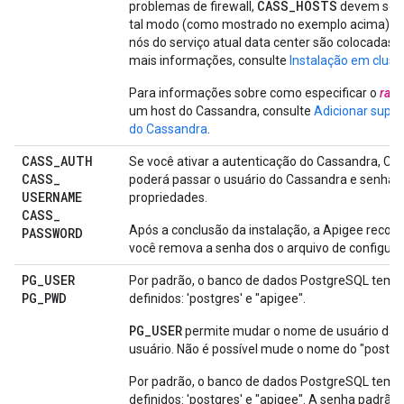
CASS_HOSTS
problemas de firewall,
devem ser 
tal modo (como mostrado no exemplo acima) d
nós do serviço atual data center são colocadas no
mais informações, consulte
Instalação em clust
Para informações sobre como especificar o
rac
um host do Cassandra, consulte
Adicionar supor
do Cassandra
.
CASS
_
AUTH
Se você ativar a autenticação do Cassandra, 
CASS
_
poderá passar o usuário do Cassandra e senha 
USERNAME
propriedades.
CASS
_
Após a conclusão da instalação, a Apigee reco
PASSWORD
você remova a senha dos o arquivo de configura
PG
_
USER
Por padrão, o banco de dados PostgreSQL tem d
PG
_
PWD
definidos: 'postgres' e "apigee".
PG_USER
permite mudar o nome de usuário da 
usuário. Não é possível mude o nome do "postgre
Por padrão, o banco de dados PostgreSQL tem d
definidos: 'postgres' e "apigee". A senha padrão 