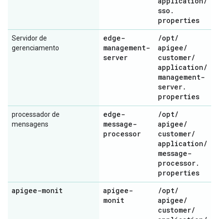
application
/
sso
.
properties
edge-
/
opt
/
Servidor de
management-
apigee
/
gerenciamento
server
customer
/
application
/
management-
server
.
properties
edge-
/
opt
/
processador de
message-
apigee
/
mensagens
processor
customer
/
application
/
message-
processor
.
properties
apigee-monit
apigee-
/
opt
/
monit
apigee
/
customer
/