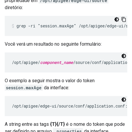
propriedade em
/opt/apigee/edge-ui/source
diretório:
grep -ri "session.maxAge" /opt/apigee/edge-ui/so
Você verá um resultado no seguinte formulário:
/opt/apigee/
component_name
/source/conf/application
O exemplo a seguir mostra o valor do token
session.maxAge
da interface:
/opt/apigee/edge-ui/source/conf/application.conf:s
A string entre as tags
{T}{/T}
é o nome do token que pode
ser definido no arquivo
.properties
da interface.