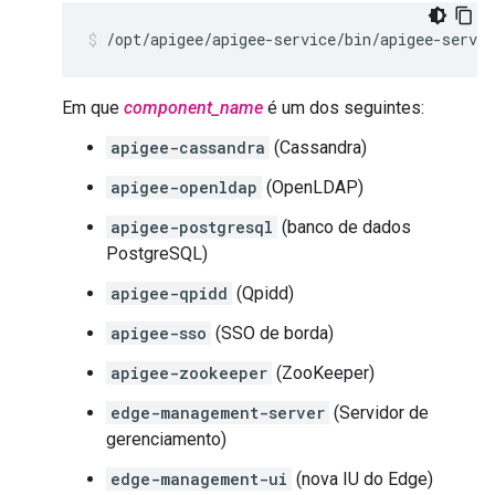
/opt/apigee/apigee-service/bin/apigee-servic
Em que
component_name
é um dos seguintes:
apigee-cassandra
(Cassandra)
apigee-openldap
(OpenLDAP)
apigee-postgresql
(banco de dados
PostgreSQL)
apigee-qpidd
(Qpidd)
apigee-sso
(SSO de borda)
apigee-zookeeper
(ZooKeeper)
edge-management-server
(Servidor de
gerenciamento)
edge-management-ui
(nova IU do Edge)