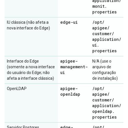
application
/
monit
.
properties
edge-ui
/
opt
/
IU clássica (não afeta a
apigee
/
nova interface do Edge)
customer
/
application
/
ui
.
properties
apigee-
Interface do Edge
N/A (use o
management-
(somente a nova interface
arquivo de
ui
do usuário do Edge; não
configuração
afeta a interface clássica)
de instalação)
apigee-
/
opt
/
OpenLDAP
openldap
apigee
/
customer
/
application
/
openldap
.
properties
edge-
/
opt
/
Servidor Postgres