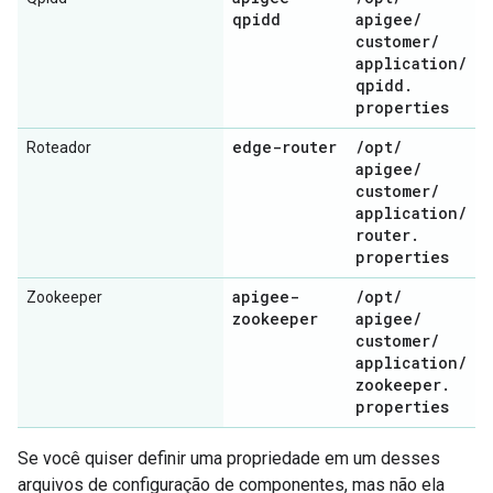
qpidd
apigee
/
customer
/
application
/
qpidd
.
properties
edge-router
/
opt
/
Roteador
apigee
/
customer
/
application
/
router
.
properties
apigee-
/
opt
/
Zookeeper
zookeeper
apigee
/
customer
/
application
/
zookeeper
.
properties
Se você quiser definir uma propriedade em um desses
arquivos de configuração de componentes, mas não ela