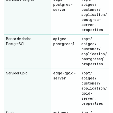
postgres-
apigee
/
server
customer
/
application
/
postgres-
server
.
properties
apigee-
/
opt
/
Banco de dados
postgresql
apigee
/
PostgreSQL
customer
/
application
/
postgressql
.
properties
edge-qpid-
/
opt
/
Servidor Qpid
server
apigee
/
customer
/
application
/
qpid-
server
.
properties
apigee-
/
opt
/
Qpidd