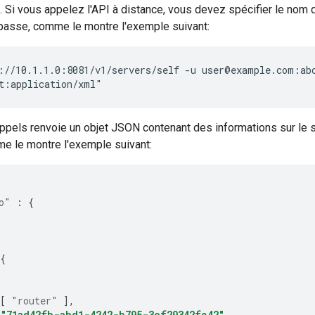
 Si vous appelez l'API à distance, vous devez spécifier le nom d'
passe, comme le montre l'exemple suivant:
://10.1.1.0:8081/v1/servers/self -u user@example.com:abc
t:application/xml"
ppels renvoie un objet JSON contenant des informations sur le 
me le montre l'exemple suivant:
o"
:
{
{
[
"router"
],
"71ad42fb-abd1-4242-b795-3ef29342fc42"