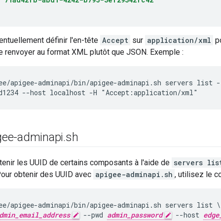
ntuellement définir l'en-tête
Accept
sur
application/xml
p
 renvoyer au format XML plutôt que JSON. Exemple :
ee/apigee-adminapi/bin/apigee-adminapi.sh servers list -
d1234 --host localhost -H "Accept:application/xml"
igee-adminapi
.
sh
enir les UUID de certains composants à l'aide de
servers lis
Pour obtenir des UUID avec
apigee-adminapi.sh
, utilisez le 
ee/apigee-adminapi/bin/apigee-adminapi.sh servers list \

dmin_email_address
 --pwd 
admin_password
 --host 
edge