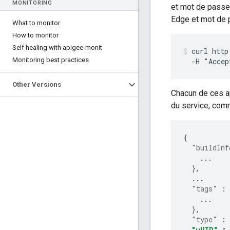
MONITORING
et mot de passe.
Edge et mot de 
What to monitor
How to monitor
Self healing with apigee-monit
curl http
Monitoring best practices
  -H "Accep
Other Versions
Chacun de ces a
du service, com
{
"buildInf
...
},
...
"tags"
:
...
},
"type"
:
"uUID"
: