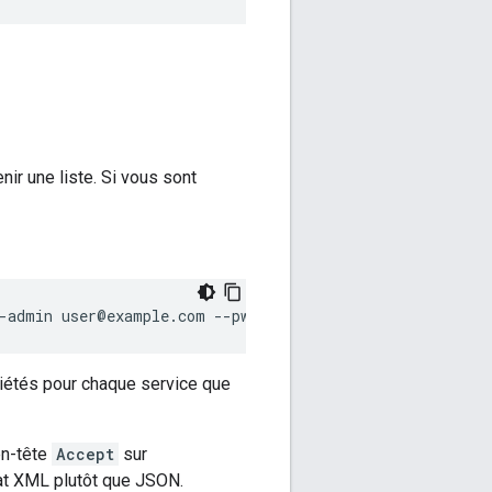
nir une liste. Si vous sont
--admin user@example.com --pwd abcd1234 --host localhost
étés pour chaque service que
en-tête
Accept
sur
at XML plutôt que JSON.