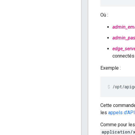
Où :
admin_ema
admin_pa
edge_serv
connectés 
Exemple :
/opt/apig
Cette commande 
les
appels d'API
Comme pour les 
application/