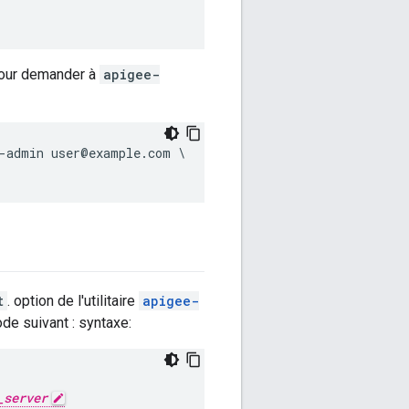
our demander à
apigee-
-admin user@example.com \

t
. option de l'utilitaire
apigee-
code suivant : syntaxe:
_server