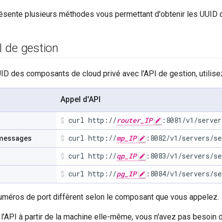
résente plusieurs méthodes vous permettant d'obtenir les UUID 
PI de gestion
UID des composants de cloud privé avec l'API de gestion, utilisez
Appel d'API
curl http://
router_IP
:8081/v1/server
curl http://
mp_IP
:8082/v1/servers/se
 messages
curl http://
qp_IP
:8083/v1/servers/se
curl http://
pg_IP
:8084/v1/servers/se
uméros de port diffèrent selon le composant que vous appelez.
l'API à partir de la machine elle-même, vous n'avez pas besoin d