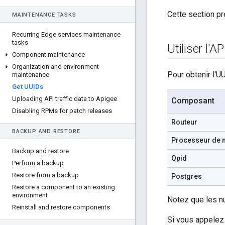
Cette section p
MAINTENANCE TASKS
Recurring Edge services maintenance
tasks
Utiliser l'A
Component maintenance
Organization and environment
Pour obtenir l'U
maintenance
Get UUIDs
Uploading API traffic data to Apigee
Composant
Disabling RPMs for patch releases
Routeur
BACKUP AND RESTORE
Processeur de
Backup and restore
Qpid
Perform a backup
Restore from a backup
Postgres
Restore a component to an existing
environment
Notez que les n
Reinstall and restore components
Si vous appelez 