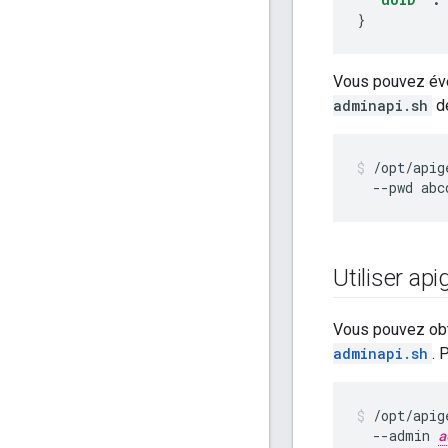
}
Vous pouvez éve
adminapi.sh
de
/opt/apig
  --pwd abc
Utiliser ap
Vous pouvez obt
adminapi.sh
. 
/opt/apig
  --admin 
a