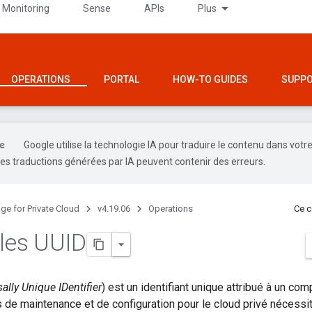
 Monitoring
Sense
APIs
Plus
OPERATIONS
PORTAL
HOW-TO GUIDES
SUPP
Google utilise la technologie IA pour traduire le contenu dans votr
es traductions générées par IA peuvent contenir des erreurs.
ge for Private Cloud
v4.19.06
Operations
Ce c
 les UUID
ally Unique IDentifier
) est un identifiant unique attribué à un c
 de maintenance et de configuration pour le cloud privé nécessitent