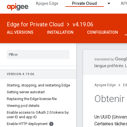
Apigee Edge
Private Cloud
API
Edge for Private Cloud
v4.19.06
ALL VERSIONS
INSTALLATION
CONFIGURATION
langue préférée. L
VERSION 4
.
19
.
06
Apigee Edge
Ed
Starting
,
stopping
,
and restarting Edge
Setting server autostart
Obtenir
Replacing the Edge license file
Viewing pod details
Enable access to OAuth 2
.
0 tokens by
Un UUID (
Univers
user ID and app ID
Certaines tâches
Enable HTTP deployment