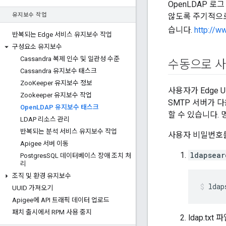
OpenLDAP 로
유지보수 작업
않도록 주기적으로 
습니다.
http://w
반복되는 Edge 서비스 유지보수 작업
구성요소 유지보수
Cassandra 복제 인수 및 일관성 수준
수동으로 사
Cassandra 유지보수 태스크
Zoo
Keeper 유지보수 정보
사용자가 Edge 
Zookeeper 유지보수 작업
SMTP 서버가 
Open
LDAP 유지보수 태스크
할 수 있습니다.
LDAP 리소스 관리
반복되는 분석 서비스 유지보수 작업
사용자 비밀번호를
Apigee 서버 이동
ldapsear
Postgres
SQL 데이터베이스 장애 조치 처
리
조직 및 환경 유지보수
ldap
UUID 가져오기
Apigee에 API 트래픽 데이터 업로드
패치 출시에서 RPM 사용 중지
ldap.t