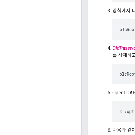
양식에서 다
olcRoo
OldPasswo
를 삭제하고
olcRoo
OpenLD
/opt
다음과 같