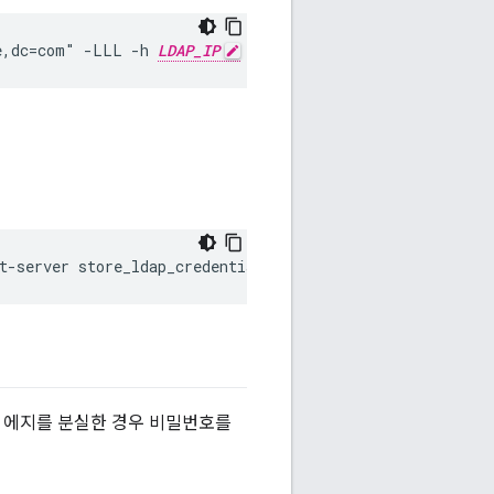
e,dc=com" -LLL -h 
LDAP_IP
 -p 10389
t-server store_ldap_credentials -p 
newPassWord
) 에지를 분실한 경우 비밀번호를