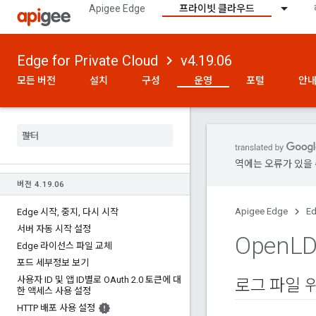
Apigee Edge
프라이빗 클라우드
Edge for Private Cloud
v4.19.06
모든 버전
설치
구성
운영
포털
안내
역에는 오류가 있을 
버전 4
.
19
.
06
Apigee Edge
Ed
Edge 시작
,
중지
,
다시 시작
서버 자동 시작 설정
Open
L
Edge 라이선스 파일 교체
포드 세부정보 보기
사용자 ID 및 앱 ID별로 OAuth 2
.
0 토큰에 대
로그 파일 
한 액세스 사용 설정
HTTP 배포 사용 설정