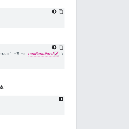
c=com" -W -s 
newPassWord
 \

호: