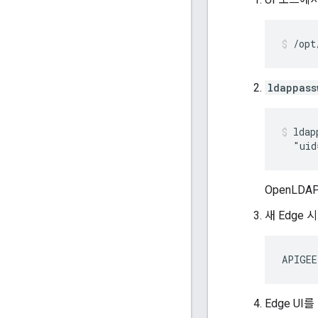
/opt
ldappass
ldap
  "uid
OpenLD
새 Edge
APIGEE
Edge U