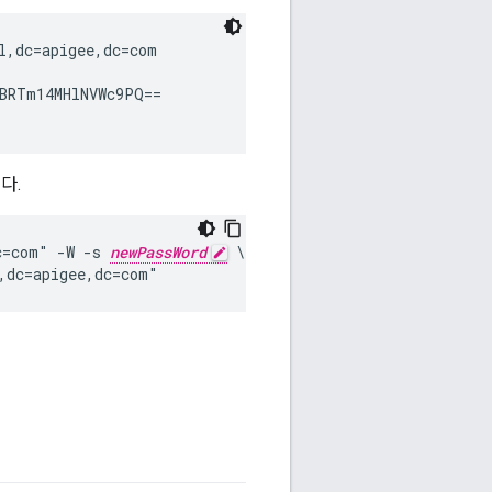
l,dc=apigee,dc=com

BRTm14MHlNVWc9PQ==

다.
c=com" -W -s 
newPassWord
 \

,dc=apigee,dc=com"