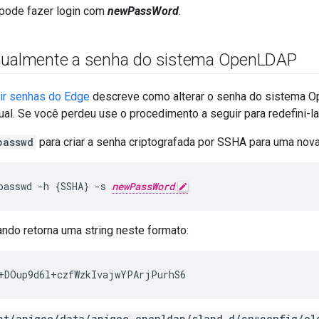
 pode fazer login com
newPassWord
.
nualmente a senha do sistema Open
LDAP
ir senhas do Edge
descreve como alterar o senha do sistema 
ual. Se você perdeu use o procedimento a seguir para redefini-la
passwd
para criar a senha criptografada por SSHA para uma nov
passwd -h {SSHA} -s 
newPassWord
do retorna uma string neste formato:
+DOup9d6l+czfWzkIvajwYPArjPurhS6
pt/apigee/data/apigee-openldap/slapd.d/cn=config/ol