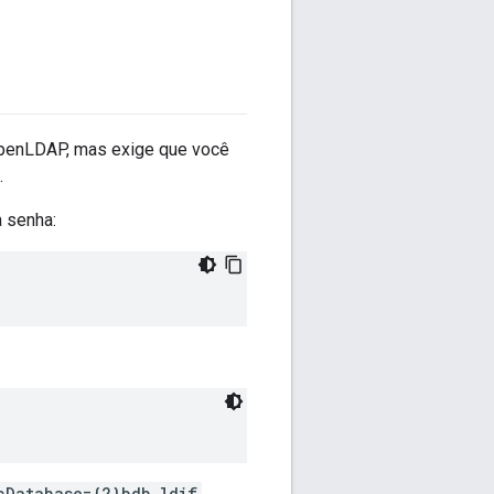
OpenLDAP, mas exige que você
.
a senha:
cDatabase={2}bdb.ldif