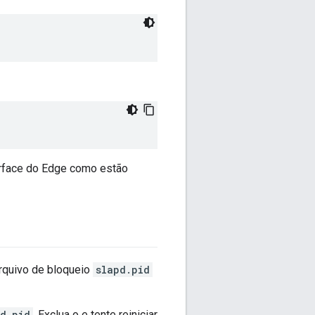
erface do Edge como estão
arquivo de bloqueio
slapd.pid
d.pid
. Exclua o e tente reiniciar