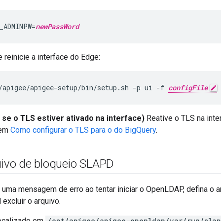
_ADMINPW=
newPassWord
 reinicie a interface do Edge:
/apigee/apigee-setup/bin/setup.sh -p ui -f 
configFile
se o TLS estiver ativado na interface)
Reative o TLS na int
 em
Como configurar o TLS para o do BigQuery
.
quivo de bloqueio SLAPD
 uma mensagem de erro ao tentar iniciar o OpenLDAP, defina o 
excluir o arquivo.
localizado em
/opt/apigee/apigee-openldap/var/run/slap