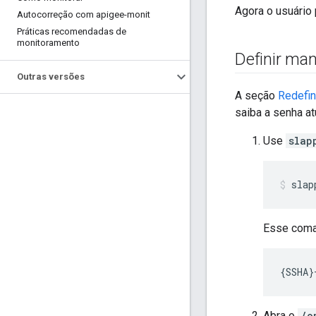
Agora o usuário
Autocorreção com apigee-monit
Práticas recomendadas de
monitoramento
Definir ma
Outras versões
A seção
Redefin
saiba a senha at
Use
slap
slap
Esse coman
{SSHA}
Abra o
/o