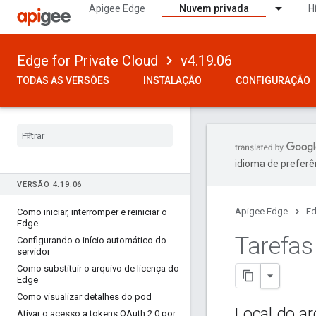
Apigee Edge
Nuvem privada
H
Edge for Private Cloud
v4.19.06
TODAS AS VERSÕES
INSTALAÇÃO
CONFIGURAÇÃO
idioma de preferê
VERSÃO 4
.
19
.
06
Apigee Edge
Ed
Como iniciar
,
interromper e reiniciar o
Edge
Tarefa
Configurando o início automático do
servidor
Como substituir o arquivo de licença do
Edge
Como visualizar detalhes do pod
Local do ar
Ativar o acesso a tokens OAuth 2
.
0 por