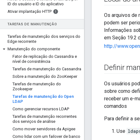
ID do usuário e ID do aplicativo
Ativar implantação HTTP
Os arquivos de 
podem ser perio
TAREFAS DE MANUTENÇÃO
Informações so
Tarefas de manutenção dos serviços do
em Seção 19.2 
Edge recorrente
http://www.ope
Manutenção do componente
Fator de replicação do Cassandra e
nível de consistência
Definir ma
Tarefas de manutenção do Cassandra
Sobre a manutenção do Zoo
Keeper
Os usuários pod
Tarefas de manutenção do
Zookeeper
sobre como defin
Tarefas de manutenção do Open
receber um e-ma
LDAP
comandos
Como gerenciar recursos LDAP
Tarefas de manutenção recorrentes
Para definir a s
dos serviços de análise
Como mover servidores da Apigee
Use
ldap
Como lidar com um failover de banco