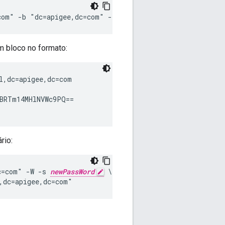
com" -b "dc=apigee,dc=com" -LLL -h 
LDAP_IP
 -p 10389 >
m bloco no formato:
l,dc=apigee,dc=com

BRTm14MHlNVWc9PQ==

rio:
c=com" -W -s 
newPassWord
 \

,dc=apigee,dc=com"