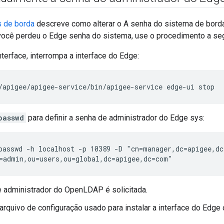
s de borda
descreve como alterar o A senha do sistema de borda
você perdeu o Edge senha do sistema, use o procedimento a segui
nterface, interrompa a interface do Edge:
/apigee/apigee-service/bin/apigee-service edge-ui stop
passwd
para definir a senha de administrador do Edge sys:
passwd -h localhost -p 10389 -D "cn=manager,dc=apigee,d
=admin,ou=users,ou=global,dc=apigee,dc=com"
 administrador do OpenLDAP é solicitada.
 arquivo de configuração usado para instalar a interface do Edg