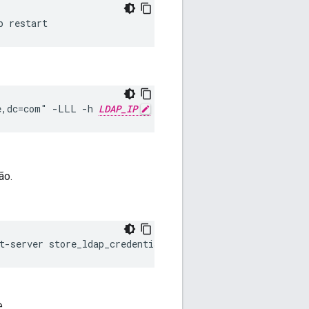
p restart
e,dc=com" -LLL -h 
LDAP_IP
 -p 10389
ão.
t-server store_ldap_credentials -p 
newPassWord
e