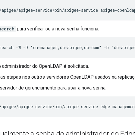
/apigee/apigee-service/bin/apigee-service apigee-openlda
search
para verificar se a nova senha funciona:
search -W -D "cn=manager,dc=apigee,dc=com" -b "dc=apige
 administrador do OpenLDAP é solicitada.
sas etapas nos outros servidores OpenLDAP usados na replicaç
 servidor de gerenciamento para usar a nova senha:
/apigee/apigee-service/bin/apigee-service edge-managemen
nualmente a senha do administrador do Edg