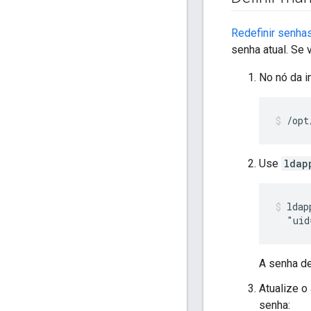
Redefinir senha
senha atual. Se 
No nó da i
/opt
Use
ldap
ldap
  "uid
A senha de
Atualize o
senha: