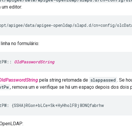
 um editor:
opt/apigee/data/apigee-openldap/slapd.d/cn=config/olcDat
linha no formulário:
tPW:: 
OldPasswordString
OldPasswordString
pela string retornada de
slappasswd
. Se ho
otPw
, remova um e verifique se há um espaço depois dos dois 
tPW: {SSHA}RGon+bLCe+Sk+HyHholFBj8ONQfabrhw
o OpenLDAP: