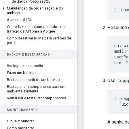
de dados Postgres
SQL
Manutenção da organização e do
ldap
ambiente
Acessar UUIDs
Como fazer o upload de dados de
Pesquise o
tráfego da API para a Apigee
Como desativar RPMs para versões de
patch
dn: ui
mail: 
BACKUP E RESTAURAÇÃO
userPa
uid: 2
Backup e restauração
Fazer um backup
Restaurar a partir de um backup
Use
ldap
Restaurar um componente para um
ambiente existente
ldap
Reinstalar e restaurar componentes
  "uid
MONITORAMENTO
O que monitorar
A senha de
Como monitorar