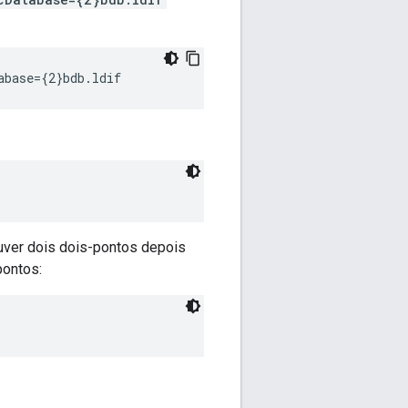
abase={2}bdb.ldif
uver dois dois-pontos depois
pontos: