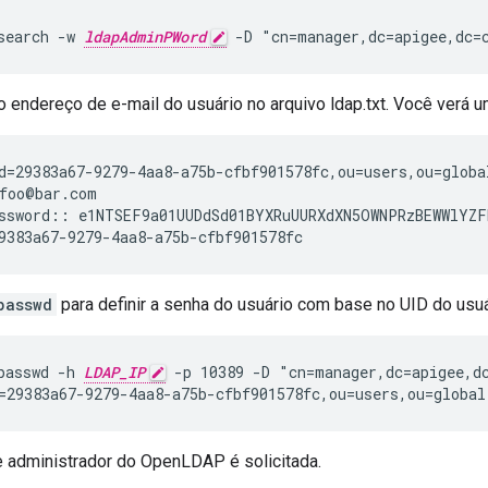
search -w 
ldapAdminPWord
 -D "cn=manager,dc=apigee,dc=
 endereço de e-mail do usuário no arquivo ldap.txt. Você verá u
d=29383a67-9279-4aa8-a75b-cfbf901578fc,ou=users,ou=globa
foo@bar.com

ssword:: e1NTSEF9a01UUDdSd01BYXRuUURXdXN5OWNPRzBEWWlYZF
9383a67-9279-4aa8-a75b-cfbf901578fc
passwd
para definir a senha do usuário com base no UID do usuá
passwd -h 
LDAP_IP
 -p 10389 -D "cn=manager,dc=apigee,d
=29383a67-9279-4aa8-a75b-cfbf901578fc,ou=users,ou=global
 administrador do OpenLDAP é solicitada.