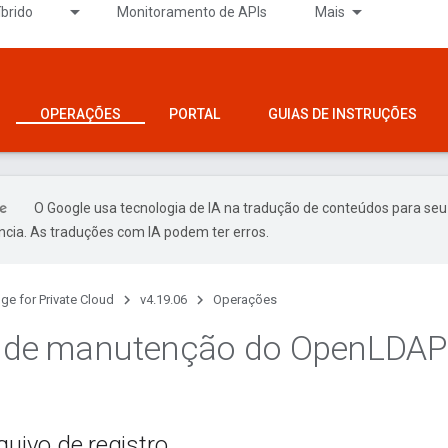
íbrido
Monitoramento de APIs
Mais
OPERAÇÕES
PORTAL
GUIAS DE INSTRUÇÕES
O Google usa tecnologia de IA na tradução de conteúdos para seu
ncia. As traduções com IA podem ter erros.
ge for Private Cloud
v4.19.06
Operações
s de manutenção do Open
LDAP
quivo de registro