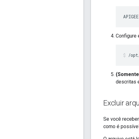
APIGEE
Configure e
/opt
(Somente 
descritas
Excluir ar
Se você receber
como é possível 
O arquivo está 