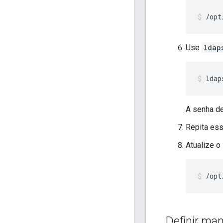
/opt
Use
ldap
ldap
A senha de
Repita es
Atualize o
/opt
Definir ma