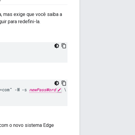
, mas exige que você saiba a
r para redefini-la.
c=com" -W -s 
newPassWord
 \

e com o novo sistema Edge