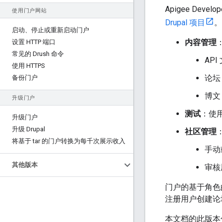
Apigee Devel
使用门户网站
Drupal 项目
。
启动、停止或重新启动门户
内容管理
设置 HTTP 端口
常见的 Drush 命令
API
使用 HTTPS
论坛
备份门户
博文
升级门户
测试
：使
升级门户
升级 Drupal
社区管理
将基于 tar 的门户转换为每千次展示收入
手动
其他版本
审核
门户的基于角色
注册用户创建论
本文档的此版本