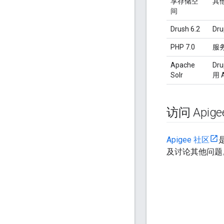
享存储空
其
间
Drush 6.2
Dr
PHP 7.0
服
Apache
Dr
Solr
用 
访问 Api
Apigee 社区
及讨论其他问题