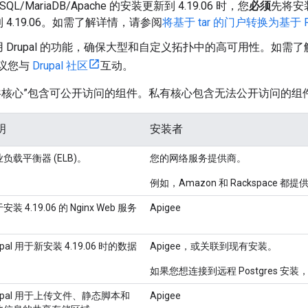
QL/MariaDB/Apache 的安装更新到 4.19.06 时，您
必须
先将安装
 4.19.06。如需了解详情，请参阅
将基于 tar 的门户转换为基于 
 Drupal 的功能，确保大型和自定义拓扑中的高可用性。如需
 建议您与
Drupal 社区
互动。
共核心”包含可公开访问的组件。私有核心包含无法公开访问的组
明
安装者
负载平衡器 (ELB)。
您的网络服务提供商。
例如，Amazon 和 Rackspac
安装 4.19.06 的 Nginx Web 服务
Apigee
。
upal 用于新安装 4.19.06 时的数据
Apigee，或关联到现有安装。
。
如果您想连接到远程 Postgres 安装
upal 用于上传文件、静态脚本和
Apigee