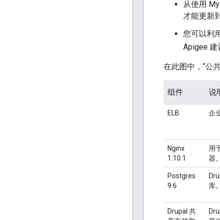
从使用 MyS
才能更新到
您可以利用
Apigee
在此图中，“公
组件
说
ELB
企业
Nginx
用于
1.10.1
器
Postgres
Dr
9.6
库
Drupal 共
Dr