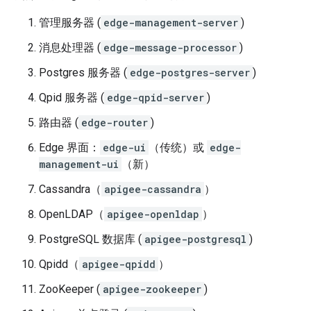
管理服务器 (
edge-management-server
)
消息处理器 (
edge-message-processor
)
Postgres 服务器 (
edge-postgres-server
)
Qpid 服务器 (
edge-qpid-server
)
路由器 (
edge-router
)
Edge 界面：
edge-ui
（传统）或
edge-
management-ui
（新）
Cassandra（
apigee-cassandra
）
OpenLDAP（
apigee-openldap
）
PostgreSQL 数据库 (
apigee-postgresql
)
Qpidd（
apigee-qpidd
）
ZooKeeper (
apigee-zookeeper
)