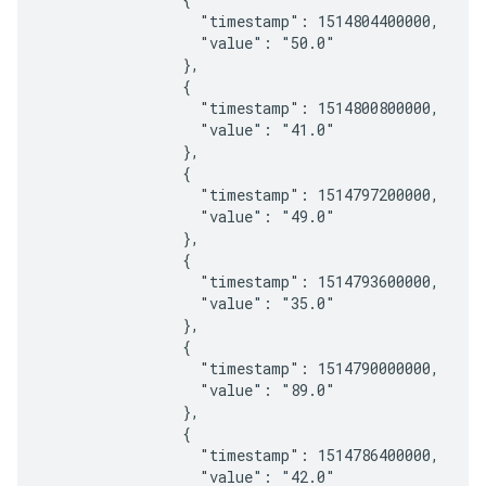
                  "timestamp": 1514804400000,

                  "value": "50.0"

                },

                {

                  "timestamp": 1514800800000,

                  "value": "41.0"

                },

                {

                  "timestamp": 1514797200000,

                  "value": "49.0"

                },

                {

                  "timestamp": 1514793600000,

                  "value": "35.0"

                },

                {

                  "timestamp": 1514790000000,

                  "value": "89.0"

                },

                {

                  "timestamp": 1514786400000,

                  "value": "42.0"
