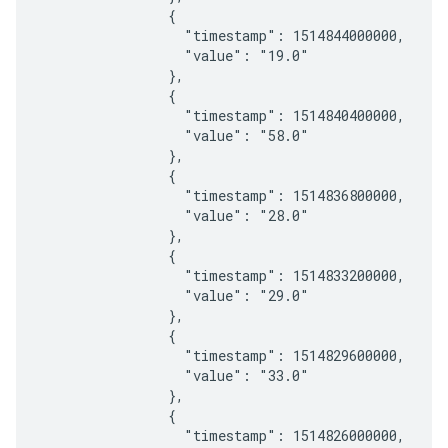
                {

                  "timestamp": 1514844000000,

                  "value": "19.0"

                },

                {

                  "timestamp": 1514840400000,

                  "value": "58.0"

                },

                {

                  "timestamp": 1514836800000,

                  "value": "28.0"

                },

                {

                  "timestamp": 1514833200000,

                  "value": "29.0"

                },

                {

                  "timestamp": 1514829600000,

                  "value": "33.0"

                },

                {

                  "timestamp": 1514826000000,
