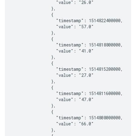
                  "value": "26.0"

                },

                {

                  "timestamp": 1514822400000,

                  "value": "57.0"

                },

                {

                  "timestamp": 1514818800000,

                  "value": "41.0"

                },

                {

                  "timestamp": 1514815200000,

                  "value": "27.0"

                },

                {

                  "timestamp": 1514811600000,

                  "value": "47.0"

                },

                {

                  "timestamp": 1514808000000,

                  "value": "66.0"

                },

                {
