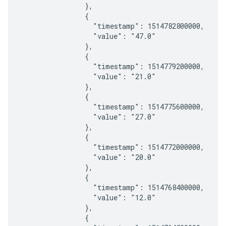
                },

                {

                  "timestamp": 1514782800000,

                  "value": "47.0"

                },

                {

                  "timestamp": 1514779200000,

                  "value": "21.0"

                },

                {

                  "timestamp": 1514775600000,

                  "value": "27.0"

                },

                {

                  "timestamp": 1514772000000,

                  "value": "20.0"

                },

                {

                  "timestamp": 1514768400000,

                  "value": "12.0"

                },

                {
