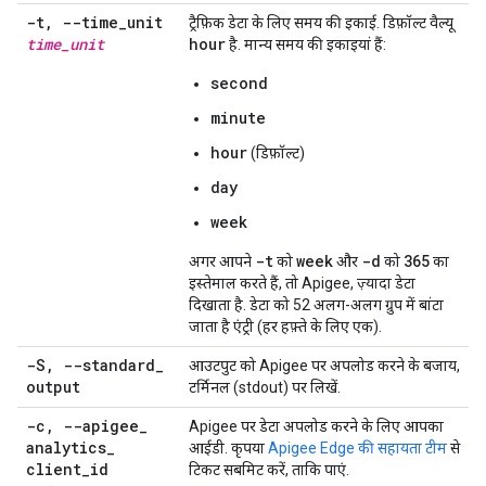
-t
,
--time
_
unit
ट्रैफ़िक डेटा के लिए समय की इकाई. डिफ़ॉल्ट वैल्यू
time
_
unit
hour
है. मान्य समय की इकाइयां हैं:
second
minute
hour
(डिफ़ॉल्ट)
day
week
-t
week
-d
365
अगर आपने
को
और
को
का
इस्तेमाल करते हैं, तो Apigee, ज़्यादा डेटा
दिखाता है. डेटा को 52 अलग-अलग ग्रुप में बांटा
जाता है एंट्री (हर हफ़्ते के लिए एक).
-S
,
--standard
_
आउटपुट को Apigee पर अपलोड करने के बजाय,
output
टर्मिनल (stdout) पर लिखें.
-c
,
--apigee
_
Apigee पर डेटा अपलोड करने के लिए आपका
analytics
_
आईडी. कृपया
Apigee Edge की सहायता टीम
से
client
_
id
टिकट सबमिट करें, ताकि पाएं.