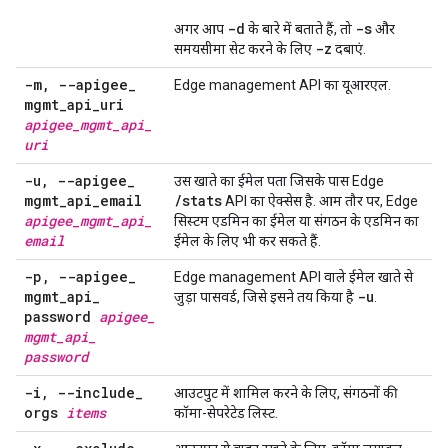
-d
-s
अगर आप
के बारे में बताते हैं, तो
और
-z
समयसीमा सेट करने के लिए
दबाएं.
-m
,
--apigee
_
Edge management API का यूआरएल.
mgmt
_
api
_
uri
apigee
_
mgmt
_
api
_
uri
-u
,
--apigee
_
उस खाते का ईमेल पता जिसके पास Edge
mgmt
_
api
_
email
/stats
API का ऐक्सेस है. आम तौर पर, Edge
apigee
_
mgmt
_
api
_
सिस्टम एडमिन का ईमेल या संगठन के एडमिन का
email
ईमेल के लिए भी कर सकते हैं.
-p
,
--apigee
_
Edge management API वाले ईमेल खाते से
mgmt
_
api
_
-u
जुड़ा पासवर्ड, जिसे इसने तय किया है
.
password
apigee
_
mgmt
_
api
_
password
-i
,
--include
_
आउटपुट में शामिल करने के लिए, संगठनों की
orgs
items
कॉमा-सेपरेटेड लिस्ट.