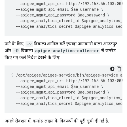
--
apigee_mgmt_api_uri
http
:
//
192.168
.
56.103
:
8080
--
apigee_mgmt_api_email
$
ae_username
--
apigee_mgmt_api_password
$
ae_password
--
apigee_analytics_client_id
$
apigee_analytics_cl
--
apigee_analytics_secret
$
apigee_analytics_secre
पाने के लिए,
-v
विकल्प शामिल करें ज़्यादा जानकारी वाला आउटपुट
और
-R
विकल्प
apigee-analytics-collector
से जनरेट
किए गए कर्ल निर्देश देखने के लिए:
/
opt
/
apigee
/
apigee
-
service
/
bin
/
apigee
-
service
api
--
apigee_mgmt_api_uri
http
:
//
192.168
.
56.103
:
8080
--
apigee_mgmt_api_email
$
ae_username
--
apigee_mgmt_api_password
$
ae_password
--
apigee_analytics_client_id
$
apigee_analytics_cl
--
apigee_analytics_secret
$
apigee_analytics_secre
अगले सेक्शन में, कमांड-लाइन के विकल्पों की पूरी सूची दी गई है.