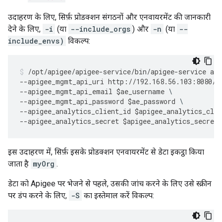
उदाहरण के लिए, सिर्फ़ प्रोडक्शन संगठनों और एनवायरमेंट की जानकारी
देने के लिए,
-i
(या
--include_orgs
) और
-n
(या
--
include_envs)
विकल्प:
/
opt
/
apigee
/
apigee
-
service
/
bin
/
apigee
-
service
api
--
apigee_mgmt_api_uri
http
:
//
192.168
.
56.103
:
8080
/
v
--
apigee_mgmt_api_email
$
ae_username
--
apigee_mgmt_api_password
$
ae_password
--
apigee_analytics_client_id
$
apigee_analytics_clie
--
apigee_analytics_secret
$
apigee_analytics_secret
इस उदाहरण में, सिर्फ़ इसके प्रोडक्शन एनवायरमेंट से डेटा इकट्ठा किया
जाता है
myOrg
.
डेटा को Apigee पर भेजने से पहले, उसकी जांच करने के लिए उसे स्क्रीन
पर डंप करने के लिए,
-S
का इस्तेमाल करें विकल्प: