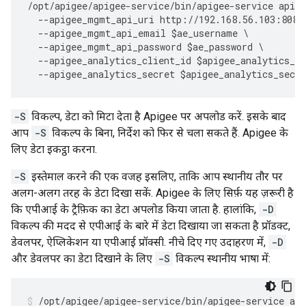
/
opt
/
apigee
/
apigee
-
service
/
bin
/
apigee
-
service
apige
--
apigee_mgmt_api_uri
http
:
//
192.168
.
56.103
:
8080
--
apigee_mgmt_api_email
$
ae_username
--
apigee_mgmt_api_password
$
ae_password
--
apigee_analytics_client_id
$
apigee_analytics_cl
--
apigee_analytics_secret
$
apigee_analytics_secre
-S
विकल्प, डेटा को मिटा देता है Apigee पर अपलोड करें. इसके बाद
आप
-S
विकल्प के बिना, निर्देश को फिर से चला सकते हैं. Apigee के
लिए डेटा इकट्ठा करना.
-S
इस्तेमाल करने की एक वजह इसलिए, ताकि आप स्थानीय तौर पर
अलग-अलग तरह के डेटा दिखा सकें. Apigee के लिए सिर्फ़ यह ज़रूरी है
कि एपीआई के ट्रैफ़िक का डेटा अपलोड किया जाता है. हालांकि,
-D
विकल्प की मदद से एपीआई के बारे में डेटा दिखाया जा सकता है प्रॉडक्ट,
डेवलपर, ऐप्लिकेशन या एपीआई प्रॉक्सी. नीचे दिए गए उदाहरण में,
-D
और डेवलपर का डेटा दिखाने के लिए
-S
विकल्प स्थानीय भाषा में:
/
opt
/
apigee
/
apigee
-
service
/
bin
/
apigee
-
service
api