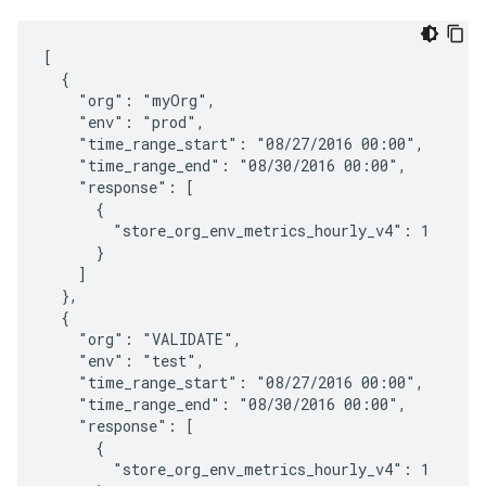
[

  {

    "org": "myOrg",

    "env": "prod",

    "time_range_start": "08/27/2016 00:00",

    "time_range_end": "08/30/2016 00:00",

    "response": [

      {

        "store_org_env_metrics_hourly_v4": 1

      }

    ]

  },

  {

    "org": "VALIDATE",

    "env": "test",

    "time_range_start": "08/27/2016 00:00",

    "time_range_end": "08/30/2016 00:00",

    "response": [

      {

        "store_org_env_metrics_hourly_v4": 1
