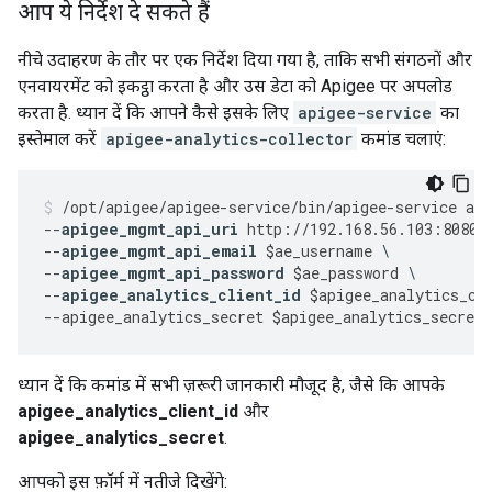
आप ये निर्देश दे सकते हैं
नीचे उदाहरण के तौर पर एक निर्देश दिया गया है, ताकि सभी संगठनों और
एनवायरमेंट को इकट्ठा करता है और उस डेटा को Apigee पर अपलोड
करता है. ध्यान दें कि आपने कैसे इसके लिए
apigee-service
का
इस्तेमाल करें
apigee-analytics-collector
कमांड चलाएं:
/
opt
/
apigee
/
apigee
-
service
/
bin
/
apigee
-
service
api
--
apigee_mgmt_api_uri
http
:
//
192.168
.
56.103
:
8080
/
--
apigee_mgmt_api_email
$
ae_username
--
apigee_mgmt_api_password
$
ae_password
--
apigee_analytics_client_id
$
apigee_analytics_cl
--
apigee_analytics_secret
$
apigee_analytics_secret
ध्यान दें कि कमांड में सभी ज़रूरी जानकारी मौजूद है, जैसे कि आपके
apigee_analytics_client_id
और
apigee_analytics_secret
.
आपको इस फ़ॉर्म में नतीजे दिखेंगे: