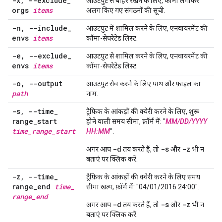
-x
,
--exclude
_
आउटपुट से बाहर रखने के लिए, कॉमा लगाकर
orgs
items
अलग किए गए संगठनों की सूची.
-n
,
--include
_
आउटपुट में शामिल करने के लिए, एनवायरमेंट की
envs
items
कॉमा-सेपरेटेड लिस्ट.
-e
,
--exclude
_
आउटपुट से शामिल करने के लिए, एनवायरमेंट की
envs
items
कॉमा-सेपरेटेड लिस्ट.
-o
,
--output
आउटपुट सेव करने के लिए पाथ और फ़ाइल का
path
नाम.
-s
,
--time
_
ट्रैफ़िक के आंकड़ों की क्वेरी करने के लिए, शुरू
range
_
start
होने वाली समय सीमा, फ़ॉर्म में: "
MM/DD/YYYY
time
_
range
_
start
HH:MM
".
-d
-s
-z
अगर आप
तय करते हैं, तो
और
भी न
बताएं पर क्लिक करें.
-z
,
--time
_
ट्रैफ़िक के आंकड़ों की क्वेरी करने के लिए समय
range
_
end
time
_
सीमा खत्म, फ़ॉर्म में: "04/01/2016 24:00".
range
_
end
-d
-s
-z
अगर आप
तय करते हैं, तो
और
भी न
बताएं पर क्लिक करें.