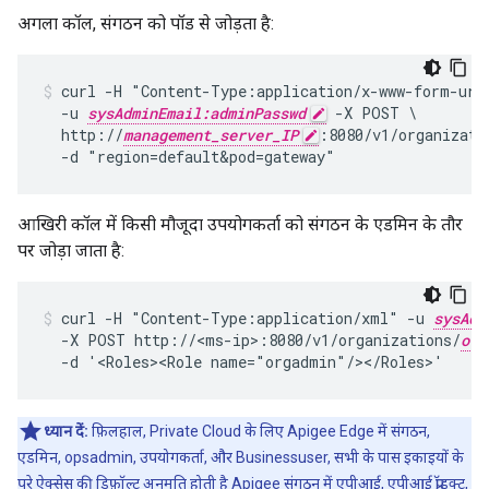
अगला कॉल, संगठन को पॉड से जोड़ता है:
curl -H "Content-Type:application/x-www-form-urle
  -u 
sysAdminEmail:adminPasswd
 -X POST \

  http://
management_server_IP
:8080/v1/organizati
  -d "region=default&pod=gateway"
आखिरी कॉल में किसी मौजूदा उपयोगकर्ता को संगठन के एडमिन के तौर
पर जोड़ा जाता है:
curl -H "Content-Type:application/xml" -u 
sysAdm
  -X POST http://<ms-ip>:8080/v1/organizations/
org
  -d '<Roles><Role name="orgadmin"/></Roles>'
ध्यान दें:
फ़िलहाल, Private Cloud के लिए Apigee Edge में संगठन,
एडमिन, opsadmin, उपयोगकर्ता, और Businessuser, सभी के पास इकाइयों के
पूरे ऐक्सेस की डिफ़ॉल्ट अनुमति होती है Apigee संगठन में एपीआई, एपीआई प्रॉडक्ट,