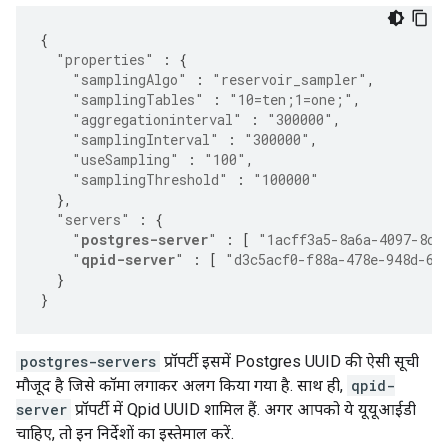
{
"properties"
:
{
"samplingAlgo"
:
"reservoir_sampler"
,
"samplingTables"
:
"10=ten;1=one;"
,
"aggregationinterval"
:
"300000"
,
"samplingInterval"
:
"300000"
,
"useSampling"
:
"100"
,
"samplingThreshold"
:
"100000"
},
"servers"
:
{
"
postgres-server
"
:
[
"1acff3a5-8a6a-4097-8d2
"
qpid-server
"
:
[
"d3c5acf0-f88a-478e-948d-6f
}
}
postgres-servers
प्रॉपर्टी इसमें Postgres UUID की ऐसी सूची
मौजूद है जिसे कॉमा लगाकर अलग किया गया है. साथ ही,
qpid-
server
प्रॉपर्टी में Qpid UUID शामिल हैं. अगर आपको ये यूयूआईडी
चाहिए, तो इन निर्देशों का इस्तेमाल करें.