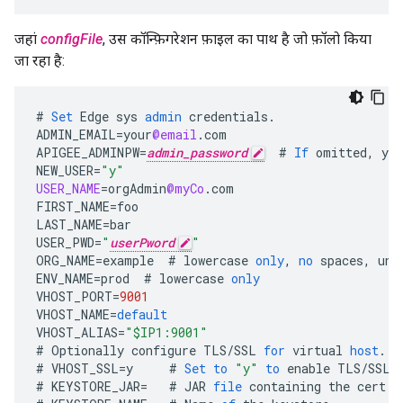
जहां
configFile
, उस कॉन्फ़िगरेशन फ़ाइल का पाथ है जो फ़ॉलो किया
जा रहा है:
#
Set
Edge
sys
admin
credentials
.
ADMIN_EMAIL
=
your
@email
.
com
APIGEE_ADMINPW
=
admin_password
#
If
omitted
,
you
NEW_USER
=
"y"
USER_NAME
=
orgAdmin
@myCo
.
com
FIRST_NAME
=
foo
LAST_NAME
=
bar
USER_PWD
=
"
userPword
"
ORG_NAME
=
example
#
lowercase
only
,
no
spaces
,
und
ENV_NAME
=
prod
#
lowercase
only
VHOST_PORT
=
9001
VHOST_NAME
=
default
VHOST_ALIAS
=
"$IP1:9001"
#
Optionally
configure
TLS
/
SSL
for
virtual
host
.
#
VHOST_SSL
=
y
#
Set
to
"y"
to
enable
TLS
/
SSL
#
KEYSTORE_JAR
=
#
JAR
file
containing
the
cert
a