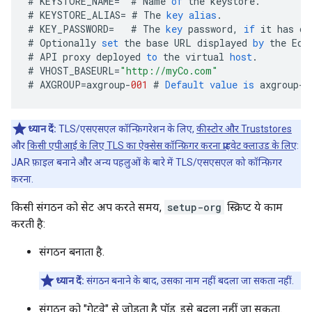
#
KEYSTORE_NAME
=
#
Name
of
the
keystore
.
#
KEYSTORE_ALIAS
=
#
The
key
alias
.
#
KEY_PASSWORD
=
#
The
key
password
,
if
it
has
on
#
Optionally
set
the
base
URL
displayed
by
the
Edg
#
API
proxy
deployed
to
the
virtual
host
.
#
VHOST_BASEURL
=
"http://myCo.com"
#
AXGROUP
=
axgroup
-
001
#
Default
value
is
axgroup
-
0
ध्यान दें:
TLS/एसएसएल कॉन्फ़िगरेशन के लिए,
कीस्टोर और Truststores
और
किसी एपीआई के लिए TLS का ऐक्सेस कॉन्फ़िगर करना प्राइवेट क्लाउड के लिए
:
JAR फ़ाइल बनाने और अन्य पहलुओं के बारे में TLS/एसएसएल को कॉन्फ़िगर
करना.
किसी संगठन को सेट अप करते समय,
setup-org
स्क्रिप्ट ये काम
करती है:
संगठन बनाता है.
ध्यान दें:
संगठन बनाने के बाद, उसका नाम नहीं बदला जा सकता नहीं.
संगठन को "गेटवे" से जोड़ता है पॉड. इसे बदला नहीं जा सकता.