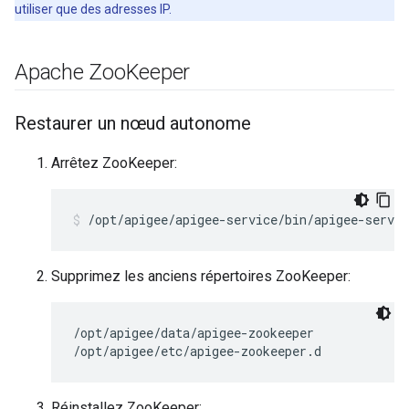
utiliser que des adresses IP.
Apache Zoo
Keeper
Restaurer un nœud autonome
Arrêtez ZooKeeper:
/opt/apigee/apigee-service/bin/apigee-servic
Supprimez les anciens répertoires ZooKeeper:
/opt/apigee/data/apigee-zookeeper

/opt/apigee/etc/apigee-zookeeper.d
Réinstallez ZooKeeper: