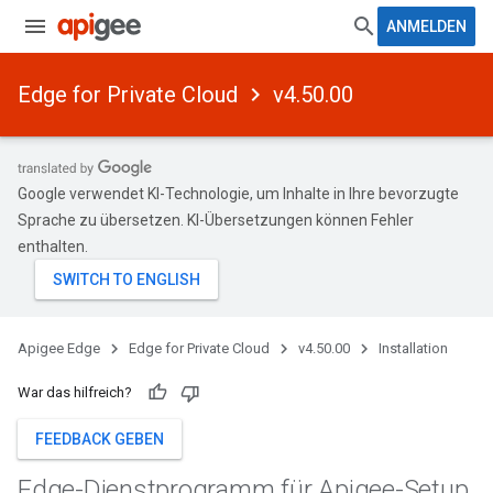
ANMELDEN
Edge for Private Cloud
v4.50.00
Google verwendet KI-Technologie, um Inhalte in Ihre bevorzugte
Sprache zu übersetzen. KI-Übersetzungen können Fehler
enthalten.
Apigee Edge
Edge for Private Cloud
v4.50.00
Installation
War das hilfreich?
FEEDBACK GEBEN
Edge-Dienstprogramm für Apigee-Setup