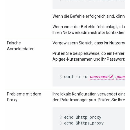
Wenn die Befehle erfolgreich sind, können
Wenn einer der Befehle fehlschlägt, ist d
Ihren Netzwerkadministrator kontaktieren
Falsche
Vergewissern Sie sich, dass Ihr Nutzernam
Anmeldedaten
Prüfen Sie beispielsweise, ob ein Fehler a
Apigee-Nutzernamen und Ihr Passwort:
curl -i -u 
username
:
passw
Probleme mit dem
Ihre lokale Konfiguration verwendet eine
yum
Proxy
den Paketmanager
. Prüfen Sie Ihre
echo $https_proxy