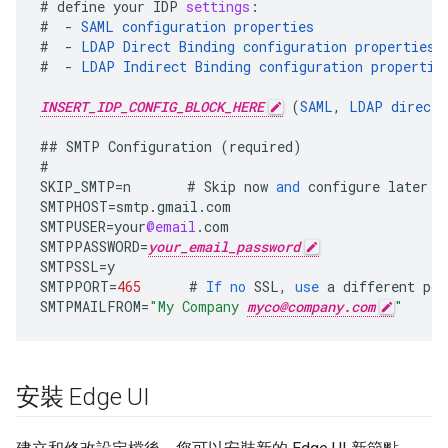
#
define
your
IDP
settings
:
#
-
SAML
configuration
properties
#
-
LDAP
Direct
Binding
configuration
properties
#
-
LDAP
Indirect
Binding
configuration
propertie
INSERT_IDP_CONFIG_BLOCK_HERE
(
SAML
,
LDAP
direct
,
##
SMTP
Configuration
(
required
)
#
SKIP_SMTP
=
n
#
Skip
now
and
configure
later
b
SMTPHOST
=
smtp
.
gmail
.
com
SMTPUSER
=
your
@email
.
com
SMTPPASSWORD
=
your_email_password
SMTPSSL
=
y
SMTPPORT
=
465
#
If
no
SSL
,
use
a
different
por
SMTPMAILFROM
=
"My Company 
myco@company.com
"
安裝 Edge UI