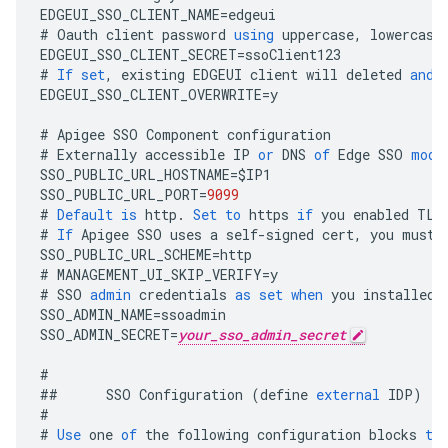
EDGEUI_SSO_CLIENT_NAME
=
edgeui
#
Oauth
client
password
using
uppercase
,
lowercase
EDGEUI_SSO_CLIENT_SECRET
=
ssoClient123
#
If
set
,
existing
EDGEUI
client
will
deleted
and
EDGEUI_SSO_CLIENT_OVERWRITE
=
y
#
Apigee
SSO
Component
configuration
#
Externally
accessible
IP
or
DNS
of
Edge
SSO
modu
SSO_PUBLIC_URL_HOSTNAME
=
$
IP1
SSO_PUBLIC_URL_PORT
=
9099
#
Default
is
http
.
Set
to
https
if
you
enabled
TLS
#
If
Apigee
SSO
uses
a
self
-
signed
cert
,
you
must
SSO_PUBLIC_URL_SCHEME
=
http
#
MANAGEMENT_UI_SKIP_VERIFY
=
y
#
SSO
admin
credentials
as
set
when
you
installed
SSO_ADMIN_NAME
=
ssoadmin
SSO_ADMIN_SECRET
=
your_sso_admin_secret
#
##
SSO
Configuration
(
define
external
IDP
)
#
#
Use
one
of
the
following
configuration
blocks
to