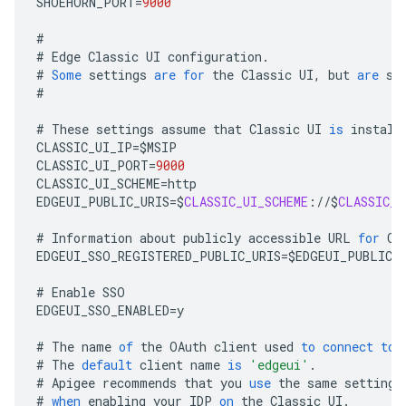
SHOEHORN_PORT
=
9000
#
#
Edge
Classic
UI
configuration
.
#
Some
settings
are
for
the
Classic
UI
,
but
are
st
#
#
These
settings
assume
that
Classic
UI
is
install
CLASSIC_UI_IP
=
$
MSIP
CLASSIC_UI_PORT
=
9000
CLASSIC_UI_SCHEME
=
http
EDGEUI_PUBLIC_URIS
=
$
CLASSIC_UI_SCHEME
:
//
$
CLASSIC_U
#
Information
about
publicly
accessible
URL
for
Cl
EDGEUI_SSO_REGISTERED_PUBLIC_URIS
=
$
EDGEUI_PUBLIC_
#
Enable
SSO
EDGEUI_SSO_ENABLED
=
y
#
The
name
of
the
OAuth
client
used
to
connect
to
#
The
default
client
name
is
'edgeui'
.
#
Apigee
recommends
that
you
use
the
same
settings
#
when
enabling
your
IDP
on
the
Classic
UI
.