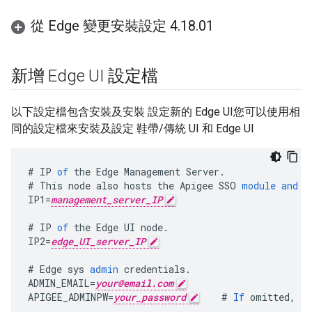
從 Edge 變更安裝設定 4
.
18
.
01
新增 Edge UI 設定檔
以下設定檔包含安裝及安裝 設定新的 Edge UI您可以使用相
同的設定檔來安裝及設定 鞋帶/傳統 UI 和 Edge UI
#
IP
of
the
Edge
Management
Server
.
#
This
node
also
hosts
the
Apigee
SSO
module
and
t
IP1
=
management_server_IP
#
IP
of
the
Edge
UI
node
.
IP2
=
edge_UI_server_IP
#
Edge
sys
admin
credentials
.
ADMIN_EMAIL
=
your@email.com
APIGEE_ADMINPW
=
your_password
#
If
omitted
,
yo