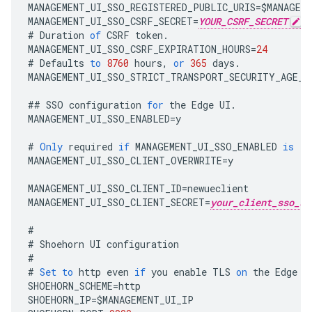
MANAGEMENT_UI_SSO_REGISTERED_PUBLIC_URIS
=
$
MANAGEM
MANAGEMENT_UI_SSO_CSRF_SECRET
=
YOUR_CSRF_SECRET
#
Duration
of
CSRF
token
.
MANAGEMENT_UI_SSO_CSRF_EXPIRATION_HOURS
=
24
#
Defaults
to
8760
hours
,
or
365
days
.
MANAGEMENT_UI_SSO_STRICT_TRANSPORT_SECURITY_AGE_H
##
SSO
configuration
for
the
Edge
UI
.
MANAGEMENT_UI_SSO_ENABLED
=
y
#
Only
required
if
MANAGEMENT_UI_SSO_ENABLED
is
'y
MANAGEMENT_UI_SSO_CLIENT_OVERWRITE
=
y
MANAGEMENT_UI_SSO_CLIENT_ID
=
newueclient
MANAGEMENT_UI_SSO_CLIENT_SECRET
=
your_client_sso_se
#
#
Shoehorn
UI
configuration
#
#
Set
to
http
even
if
you
enable
TLS
on
the
Edge
U
SHOEHORN_SCHEME
=
http
SHOEHORN_IP
=
$
MANAGEMENT_UI_IP