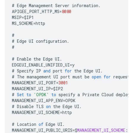
#
Edge
Management
Server
information
.
APIGEE_PORT_HTTP_MS
=
8080
MSIP
=
$
IP1
MS_SCHEME
=
http
#
#
Edge
UI
configuration
.
#
#
Enable
the
Edge
UI
.
EDGEUI_ENABLE_UNIFIED_UI
=
y
#
Specify
IP
and
port
for
the
Edge
UI
.
#
The
management
UI
port
must
be
open
for
requests
MANAGEMENT_UI_PORT
=
3001
MANAGEMENT_UI_IP
=
$
IP2
#
Set
to
'OPDK'
to
specify
a
Private
Cloud
deploym
MANAGEMENT_UI_APP_ENV
=
OPDK
#
Disable
TLS
on
the
Edge
UI
.
MANAGEMENT_UI_SCHEME
=
http
#
Location
of
Edge
UI
.
MANAGEMENT_UI_PUBLIC_URIS
=
$
MANAGEMENT_UI_SCHEME
:
//