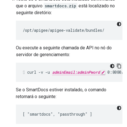
que o arquivo
smartdocs.zip
está localizado no
seguinte diretório:
/opt/apigee/apigee-validate/bundles/
Ou execute a seguinte chamada de API no nó do
servidor de gerenciamento:
curl -v -u 
adminEmail:adminPword
 0:8080/v
Se o SmartDocs estiver instalado, o comando
retornará o seguinte:
[ "smartdocs", "passthrough" ]