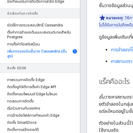
ข้อกําหนดในการติดตั้งการสาธิต Edge
ชั้นวางข้อมูลส่ว
ตัวเลือกในการติดตั้ง
หมายเหตุ:
วิธีก
ไม่ได้รับการบันทึกหร
เปิดใช้การตรวจสอบสิทธิ์ Cassandra
ตั้งค่าการจําลองต้นแบบสแตนด์บายสําหรับ
ดูข้อมูลเพิ่มเติม
Postgres
การตั้งค่าโฮสต์เสมือน
การจำลอง
เพิ่มการรองรับชั้นวาง Cassandra (ขั้น
สูง)
คาสซานดรา 
ติดตั้ง EDGE
ภาพรวมการติดตั้ง Edge
แร็คคืออะไร
ติดตั้งยูทิลิตีการตั้งค่า Edge API
ติดตั้งคอมโพเนนต์ Edge ในโหนด
ชั้นวางคาสซานดร
ทดสอบการติดตั้ง
ยตัวจำลองในกลุ่ม
เริ่มร่วมงานกับองค์กร
แต่ละโหนดอยู่ในช
การอ้างอิงไฟล์การกําหนดค่า Edge
ติดตั้ง Smart
Docs
ตัวอย่างในส่วนนี้ใ
ติดตั้งการสร้างรายได้
ใช้งานจริง