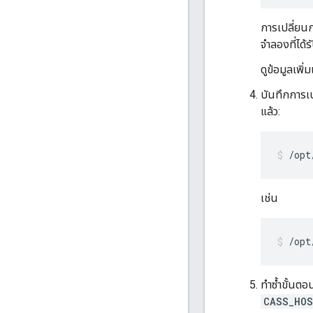
การเปลี่ยนก
จำลองที่ได้
ดูข้อมูลเพิ่
บันทึกการเป
แล้ว:
/opt
เช่น
/opt
ทำซ้ำขั้นต
CASS_HO