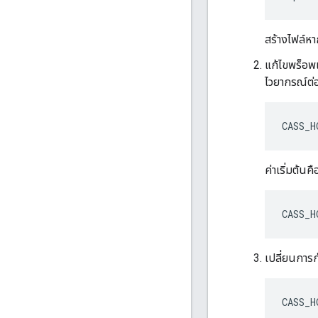
สร้างไฟล์หา
แก้ไขพร็อพเ
ไวยากรณ์ต่อ
CASS_H
ค่าเริ่มต้น
CASS_H
เปลี่ยนการก
CASS_H