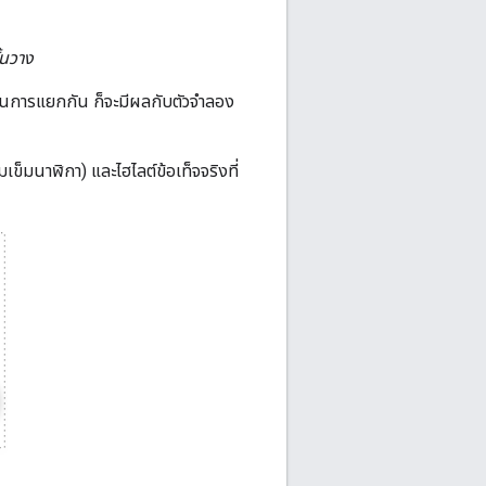
้นวาง
ินการแยกกัน ก็จะมีผลกับตัวจำลอง
็มนาฬิกา) และไฮไลต์ข้อเท็จจริงที่