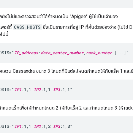
กยังไม่มีและตรวจสอบว่าได้กำหนดเป็น "Apigee" ผู้ใช้เป็นเจ้าของ
พอร์ตี้
CASS_HOSTS
ซึ่งเป็นรายการที่อยู่ IP ที่คั่นด้วยช่องว่าง (ไม่ใช่ 
ไปนี้
OSTS="
IP_address
:
data_center_number
,
rack_number
 [...]"
คือแหวน Cassandra ขนาด 3 โหนดที่มีแต่ละโหนดกำหนดให้กับแร็ค 1 และข้อ
OSTS="
IP1
:1,1 
IP2
:1,1 
IP3
:1,1"
ำหนดแร็กเพื่อให้กำหนดโหนด 2 ให้กับแร็ค 2 และกำหนดโหนด 3 ให้ rack 3
OSTS="
IP1
:1,1 
IP2
:1,
2
IP3
:1,
3
"