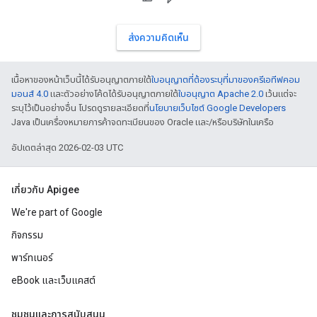
ส่งความคิดเห็น
เนื้อหาของหน้าเว็บนี้ได้รับอนุญาตภายใต้
ใบอนุญาตที่ต้องระบุที่มาของครีเอทีฟคอม
มอนส์ 4.0
และตัวอย่างโค้ดได้รับอนุญาตภายใต้
ใบอนุญาต Apache 2.0
เว้นแต่จะ
ระบุไว้เป็นอย่างอื่น โปรดดูรายละเอียดที่
นโยบายเว็บไซต์ Google Developers
Java เป็นเครื่องหมายการค้าจดทะเบียนของ Oracle และ/หรือบริษัทในเครือ
อัปเดตล่าสุด 2026-02-03 UTC
เกี่ยวกับ Apigee
We're part of Google
กิจกรรม
พาร์ทเนอร์
eBook และเว็บแคสต์
ชุมชนและการสนับสนุน