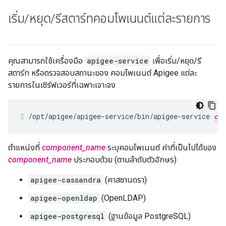
เริ่ม
/
หยุด
/
รีสตาร์ทคอมโพเนนต์แต่ละรายการ
คุณสามารถใช้เครื่องมือ
apigee-service
เพื่อเริ่ม/หยุด/รี
สตาร์ท หรือตรวจสอบสถานะของ คอมโพเนนต์ Apigee แต่ละ
รายการในเซิร์ฟเวอร์ที่เฉพาะเจาะจง
/opt/apigee/apigee-service/bin/apigee-service 
com
ตำแหน่งที่
component_name
ระบุคอมโพเนนต์ ค่าที่เป็นไปได้ของ
component_name
ประกอบด้วย (ตามลำดับตัวอักษร)
apigee-cassandra
(คาสซานดรา)
apigee-openldap
(OpenLDAP)
apigee-postgresql
(ฐานข้อมูล PostgreSQL)