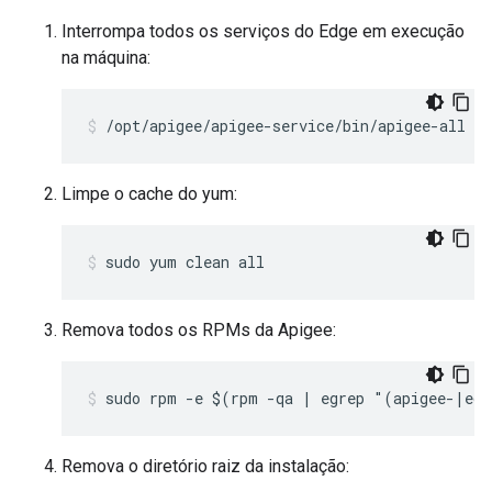
Interrompa todos os serviços do Edge em execução
na máquina:
/opt/apigee/apigee-service/bin/apigee-all st
Limpe o cache do yum:
sudo yum clean all
Remova todos os RPMs da Apigee:
sudo rpm -e $(rpm -qa | egrep "(apigee-|ed
Remova o diretório raiz da instalação: