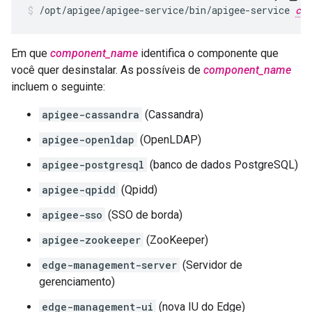
/opt/apigee/apigee-service/bin/apigee-service 
com
Em que
component_name
identifica o componente que
você quer desinstalar. As possíveis de
component_name
incluem o seguinte:
apigee-cassandra
(Cassandra)
apigee-openldap
(OpenLDAP)
apigee-postgresql
(banco de dados PostgreSQL)
apigee-qpidd
(Qpidd)
apigee-sso
(SSO de borda)
apigee-zookeeper
(ZooKeeper)
edge-management-server
(Servidor de
gerenciamento)
edge-management-ui
(nova IU do Edge)