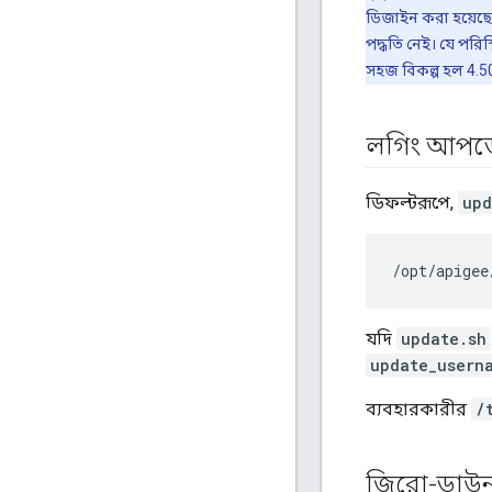
ডিজাইন করা হয়েছে
পদ্ধতি নেই। যে পরি
সহজ বিকল্প হল 4.5
লগিং আপডে
ডিফল্টরূপে,
upd
/
opt
/
apigee
যদি
update.sh
update_usern
ব্যবহারকারীর
/
জিরো-ডাউ