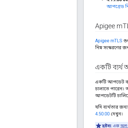
আপগ্রেড নি
Apigee m
T
Apigee mTLS
শু
নিম্ন সংস্করণের জ
একটি ব্যর্
একটি আপডেট ব্যর
চালাতে পারেন। 
আপডেটটি চালিয়ে
যদি ব্যর্থতার জ
4.50.00
দেখুন।
দ্রষ্টব্য:
এজ
অল-