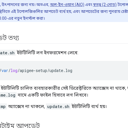
, উৎপাদনের জন্য নয়। অতএব,
অল-ইন-ওয়ান (AIO)
এবং
স্বতন্ত্র (2-নোড)
টপোলজ
স্থিতিতে এই টপোলজিগুলির আপডেট ব্যর্থ হয়, এবং আপডেটের জন্য পুনরায় চেষ্টা
0.00-এর নতুন ইনস্টল করা।
ট তথ্য
ate.sh
ইউটিলিটি লগ ইনফরমেশন লেখে:
/
var
/
log
/
apigee
-
setup
/
update
.
log
ইউটিলিটি চালিত ব্যবহারকারীর সেই ডিরেক্টরিতে অ্যাক্সেস না থাকে
ame.log
নামে একটি ফাইল হিসাবে লগ লিখবে।
tmp
অ্যাক্সেস না থাকলে,
update.sh
ইউটিলিটি ব্যর্থ হয়।
নটাইম আপডেট