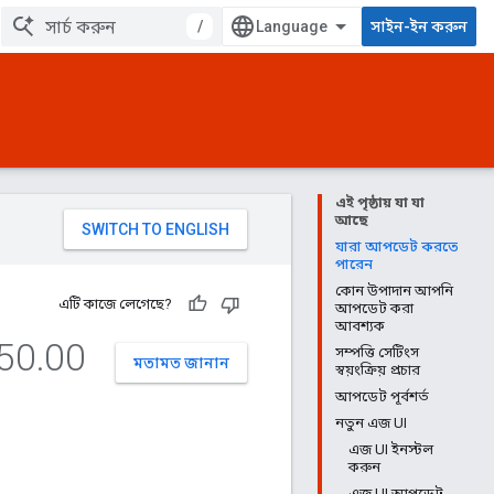
/
সাইন-ইন করুন
এই পৃষ্ঠায় যা যা
আছে
যারা আপডেট করতে
পারেন
কোন উপাদান আপনি
এটি কাজে লেগেছে?
আপডেট করা
আবশ্যক
50
.
00
সম্পত্তি সেটিংস
মতামত জানান
স্বয়ংক্রিয় প্রচার
আপডেট পূর্বশর্ত
নতুন এজ UI
এজ UI ইনস্টল
করুন
এজ UI আপডেট