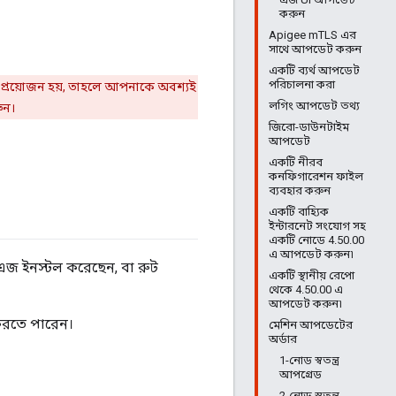
করুন
Apigee mTLS এর
সাথে আপডেট করুন
একটি ব্যর্থ আপডেট
পরিচালনা করা
্রয়োজন হয়, তাহলে আপনাকে অবশ্যই
লগিং আপডেট তথ্য
ুন।
জিরো-ডাউনটাইম
আপডেট
একটি নীরব
কনফিগারেশন ফাইল
ব্যবহার করুন
একটি বাহ্যিক
ইন্টারনেট সংযোগ সহ
একটি নোডে 4.50.00
এ আপডেট করুন৷
এজ ইনস্টল করেছেন, বা রুট
একটি স্থানীয় রেপো
থেকে 4.50.00 এ
আপডেট করুন৷
করতে পারেন।
মেশিন আপডেটের
অর্ডার
1-নোড স্বতন্ত্র
আপগ্রেড
2-নোড স্বতন্ত্র