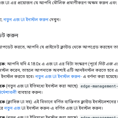
এজ UI এর প্রয়োজন যে আপনি মৌলিক প্রমাণীকরণ অক্ষম করুন এব
য,
নতুন এজ UI ইনস্টল করুন
দেখুন।
ট করুন
পডেট করতে, আপনি যে প্রাইভেট ক্লাউড থেকে আপগ্রেড করছেন তার
কে:
আপনি যদি 4.18.0x এ এজ UI এর বিটা সংস্করণ (পূর্বে
নিউ এজ এক্স
নস্টল করেন, তাহলে আপনাকে অবশ্যই এটি আনইনস্টল করতে হবে এব
 ইনস্টল করতে হবে।
নতুন এজ UI ইনস্টল করুন-
এ বর্ণনা করা হয়েছে
েকে
(নতুন এজ UI ইতিমধ্যে ইনস্টল করা আছে):
edge-management
র্দেশাবলী
ব্যবহার করুন।
েকে
(ক্লাসিক UI সহ): এই বিভাগে বর্ণিত ব্যক্তিগত ক্লাউড ইনস্টলে
রে
নতুন এজ
UI ইনস্টল করুন-এ বর্ণিত এজ UI ইনস্টল করুন।
েকে
(নতুন এজ UI ইতিমধ্যে ইনস্টল করা আছে):
edge-management