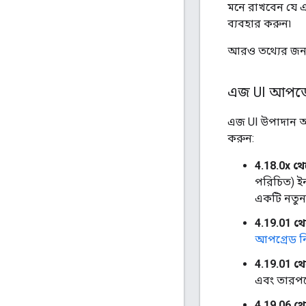
মনে রাখবেন যে 
ব্যবহার করুন৷
আরও তথ্যের জন্
এজ UI আপডে
এজ UI উপাদান আ
করুন:
4.18.0x থে
পরিচিত) ই
একটি নতুন
4.19.01 থ
আপগ্রেড নি
4.19.01 থ
এবং তারপ
4.19.06 থ