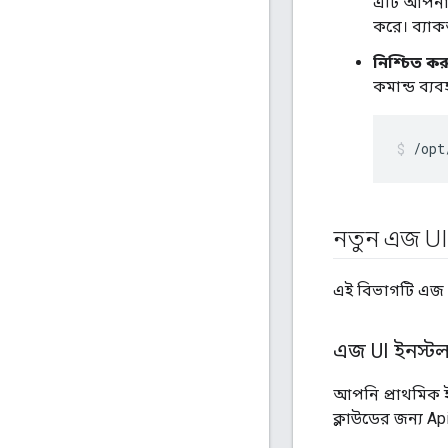
এটি আপনাক
করে। ব্যা
নিশ্চিত ক
কমান্ড ব্য
/opt
নতুন এজ UI
এই বিভাগটি এজ U
এজ UI ইনস্ট
আপনি প্রাথমিক ই
ক্লাউডের জন্য A