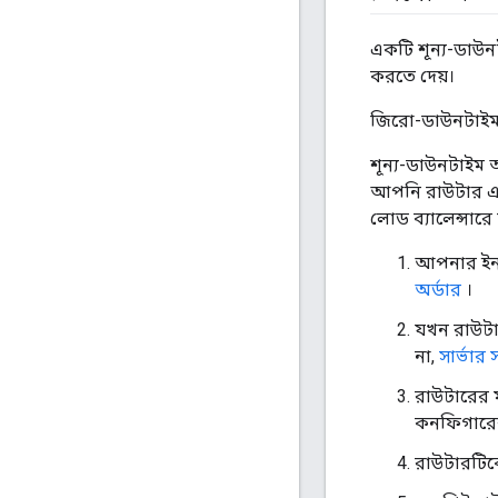
একটি শূন্য-ডা
করতে দেয়।
জিরো-ডাউনটাইম 
শূন্য-ডাউনটাইম 
আপনি রাউটার এ
লোড ব্যালেন্সারে 
আপনার ইনস
অর্ডার
।
যখন রাউটা
না,
সার্ভার
রাউটারের 
কনফিগারেশ
রাউটারটিক