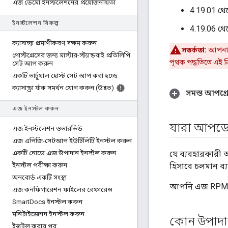
এজ ডেমো ইনস্টলেশনের প্রয়োজনীয়তা
4.19.01 থেক
ইনস্টলেশন বিকল্প
4.19.06 থেক
ক্যাসান্দ্রা প্রমাণীকরণ সক্ষম করুন
সতর্কতা:
আপনার 
পোস্টগ্রেসের জন্য মাস্টার-স্ট্যান্ডবাই প্রতিলিপি
পৃথক পদ্ধতিতে এই ক্
সেট আপ করুন
একটি ভার্চুয়াল হোস্ট সেট আপ করা হচ্ছে
ক্যাসান্ড্রা র্যাক সমর্থন যোগ করুন (উন্নত)
সমস্ত আপগ্র
এজ ইনস্টল করুন
যারা আপডে
এজ ইনস্টলেশন ওভারভিউ
এজ এপিজি-সেটআপ ইউটিলিটি ইনস্টল করুন
একটি নোডে এজ উপাদান ইনস্টল করুন
যে ব্যবহারকারী 
ইনস্টল পরীক্ষা করুন
হিসাবে চলমান ব
অনবোর্ড একটি সংস্থা
আপনি এজ RPMগুল
এজ কনফিগারেশন ফাইলের রেফারেন্স
Smart
Docs ইনস্টল করুন
মনিটাইজেশন ইনস্টল করুন
কোন উপাদ
ইন্সটল করার পর