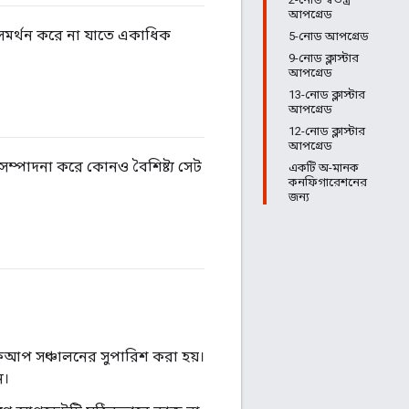
আপগ্রেড
র্থন করে না যাতে একাধিক
5-নোড আপগ্রেড
9-নোড ক্লাস্টার
আপগ্রেড
13-নোড ক্লাস্টার
আপগ্রেড
12-নোড ক্লাস্টার
আপগ্রেড
ম্পাদনা করে কোনও বৈশিষ্ট্য সেট
একটি অ-মানক
কনফিগারেশনের
জন্য
কআপ সঞ্চালনের সুপারিশ করা হয়।
ন।