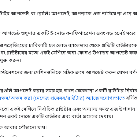
উনটাইম আপডেট, বা রোলিং আপডেট, আপনাকে এজ নামিয়ে না এন
আপডেট শুধুমাত্র একটি 5-নোড কনফিগারেশন এবং বড় হলেই সম্ভব
আপগ্রেডিংয়ের চাবিকাঠি হল লোড ব্যালেন্সার থেকে প্রতিটি রাউটার
বং রাউটারের মতো একই মেশিনে অন্য কোনও উপাদান আপডেট করু
যুক্ত করুন।
্টলেশনের জন্য মেশিনগুলিকে সঠিক ক্রমে আপডেট করুন যেমন বর্ণন
রগুলি আপডেট করার সময় হয়, তখন যেকোনো একটি রাউটার নির্বাচ
 সক্ষম/অক্ষম করা (মেসেজ প্রসেসর/রাউটার) অ্যাক্সেসযোগ্যতাতে
বর্ণি
মতো একই মেশিনে নির্বাচিত রাউটার এবং অন্যান্য সমস্ত এজ উপাদ
ন একই নোডে একটি রাউটার এবং বার্তা প্রসেসর দেখায়।
ে আবার পৌঁছানো যায়।