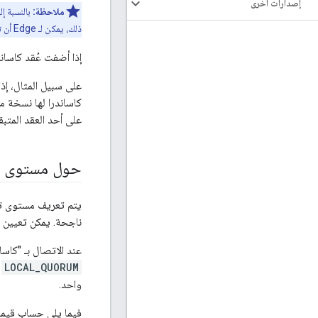
إصدارات أخرى
ملاحظة:
ذلك، يمكن لـ Edge أن تحتوي مجموعة الإنتاج دائمًا على ثلاث عُقد Cassandra أو أكثر.
إذا أضفت عُقد كاساند
على سبيل المثال، إذا
كاساندرا لها نسخة من
على أحد العقد المتبق
حول مستوى ات
يتم تعريف مستوى تناس
ناجحة. يمكن تعيين م
عند الاتصال بـ "كاساند
LOCAL_QUORUM
م
واحد.
فيما يلي حساب قيم