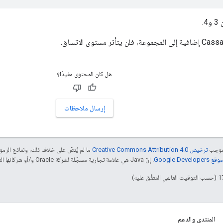
4.
هل كان المحتوى مفيدًا؟
إرسال ملاحظات
بموجب
ترخيص Creative Commons Attribution 4.0‏
ما لم يُنصّ على خلاف ذلك، ونماذج الر
Google Dev‏
. إنّ Java هي علامة تجارية مسجَّلة لشركة Oracle و/أو شركائها التابعين.
المنتدى والدعم