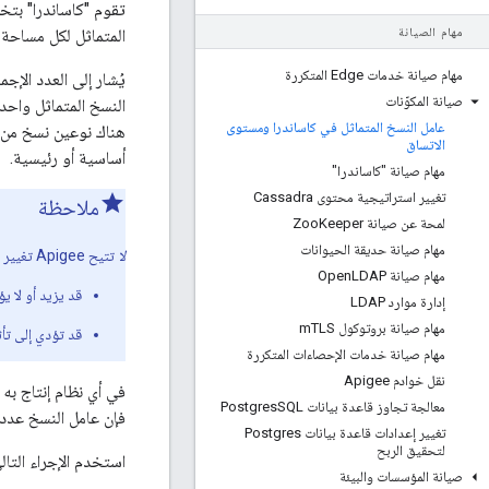
تقوم "كاساندرا" بتخ
مهام الصيانة
المتماثل لكل مساحة مفاتيح في Edge العُقد التي
مهام صيانة خدمات Edge المتكررة
يُشار إلى العدد الإ
صيانة المكوّنات
النسخ المتماثل واحد
عامل النسخ المتماثل في كاساندرا ومستوى
هناك نوعين نسخ من 
الاتساق
أساسية أو رئيسية.
مهام صيانة "كاساندرا"
تغيير استراتيجية محتوى Cassadra
ملاحظة
لمحة عن صيانة Zoo
Keeper
مهام صيانة حديقة الحيوانات
لا
تتيح Apigee تغيير هذا الخيار. عامل النسخ المتماثل لأنه:
مهام صيانة Open
LDAP
قد يزيد أو لا ي
إدارة موارد LDAP
مهام صيانة بروتوكول m
TLS
قد تؤدي إلى تأث
مهام صيانة خدمات الإحصاءات المتكررة
نقل خوادم Apigee
معالجة تجاوز قاعدة بيانات Postgres
SQL
فإن عامل النسخ عدد 
تغيير إعدادات قاعدة بيانات Postgres
لتحقيق الربح
استخدم الإجراء التالي لعرض مخطط Cassandra، الذي يُظهر 
صيانة المؤسسات والبيئة