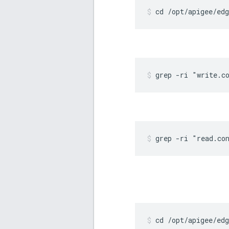
cd /opt/apigee/ed
grep -ri "write.c
grep -ri "read.co
cd /opt/apigee/ed