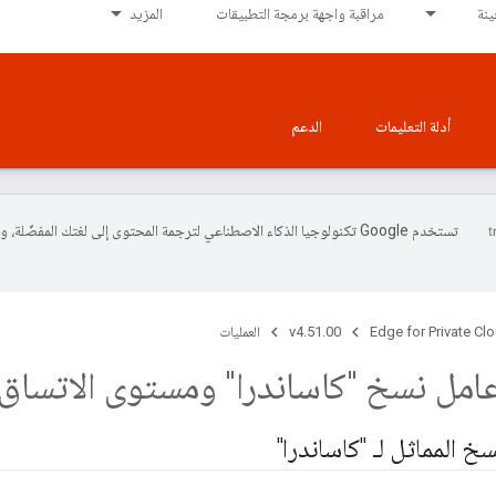
نة
مراقبة واجهة برمجة التطبيقات
المزيد
أدلة التعليمات
الدعم
تستخدم Google تكنولوجيا الذكاء الاصطناعي لترجمة المحتوى إلى لغتك المفضّلة، 
Edge for Private Cl
v4.51.00
العمليات
امل نسخ "كاساندرا" ومستوى الاتساق
 المماثل لـ "كاساندرا"