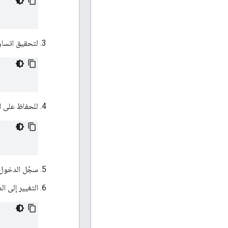
لتحقيق اتساق 
للحفاظ على ات
سجّل الدخول إ
التغيير إلى الدليل /anagement-server/conf