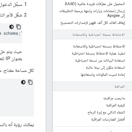
الحصول على معرِّفات فريدة عالمية (UUID)
سجِّل الدخول إلى ع
إرسال إحصاءات زيارات واجهة برمجة التطبيقات
شغِّل الأمر التا
إلى Apigee
إيقاف العائد لكل ألف ظهور لإصدارات التصحيح
w schema;"
الاحتفاظ بنسخة احتياطية والاستعادة
الاحتفاظ بنسخة احتياطية والاستعادة
حيث يتم حل
تنفيذ عملية الاحتفاظ بنسخة احتياطية
بعنوان IP للعقدة.
استعادة البيانات من نسخة احتياطية
استعادة مكوّن إلى بيئة حالية
لكل مساحة مفتاح، ست
إعادة تثبيت المكونات واستعادتها
المراقبة
ما يجب مراقبته
كيفية المراقبة
الشفاء الذاتي مع إبرة الرماح
أفضل الممارسات المراقَبة
يمكنك رؤية أنه بالنسبة