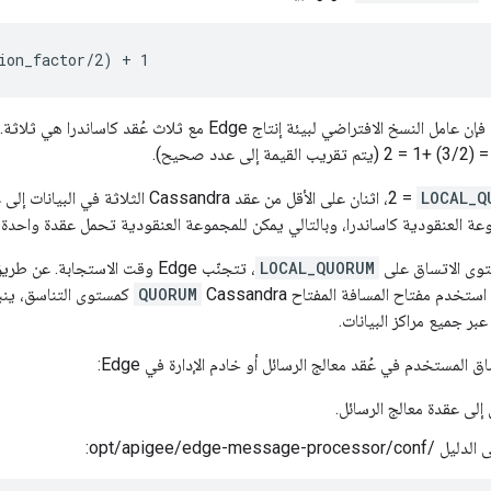
ion_factor/2) + 1
 لبيئة إنتاج Edge مع ثلاث عُقد كاساندرا هي ثلاثة. وبالتالي، تكون القيمة التلقائية
3) +1 = 2 (يتم تقريب القيمة إلى عدد صحيح).
LOCAL_Q
= 2، اثنان على الأقل من عقد Cassandra ا
موعة العنقودية كاساندرا، وبالتالي يمكن للمجموعة العنقودية تحمل عقدة واحدة 
وى الاتساق على
LOCAL_QUORUM
، تتجنّب Edge وقت الاستجابة.
ستخدم مفتاح المسافة المفتاح Cassandra
QUORUM
كمستوى التناسق، ينبغ
ر جميع مراكز البيانات.
المستخدم في عُقد معالج الرسائل أو خادم الإدارة في Edge:
إلى عقدة معالج الرسائل.
opt/apigee/edge-message-pr: