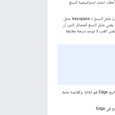
لأخطاء. تحدد استراتيجية النسخ
را
عامل النسخ
لـ keyspace. عامل
عني عامل النسخ المتماثل اثنين أن
فس القدر؛ لا توجد نسخة مطابقة
في أي نظام إنتاج به ثلاثة أو أكثر من عقد Cassandra في كل مركز بيانات، عامل النسخ لمساحة مفاتيح Edge هو ثلاثة. وكقاعدة عامة،