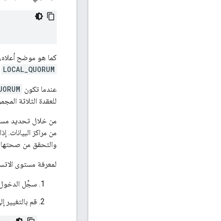
كما هو موضح أعلاه، فإن عامل النسخ الافتراضي
LOCAL_QUORUM
= (/2
عندما تكون
UORUM
للعقدة الثلاثة المج
من خلال تحديد مست
من مراكز البيانات. إذا ا
والتحقق من صحتها عب
لمعرفة مستوى الاتساق 
سجِّل الدخول 
قم بالتغيير إلى الدليل /ocessor/conf