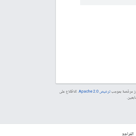
موز مرخّصة بموجب
ترخيص Apache 2.0‏
. للاطّلاع على
المَراجع