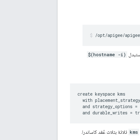
/opt/apigee/apige
$(hostname -i)
create keyspace kms

  with placement_strategy
  and strategy_options = 
  and durable_writes = t
kms
ثلاثة بثلاث عُقد كاساندرا.