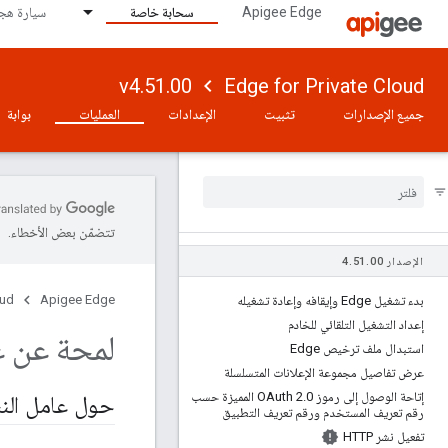
Apigee Edge
سحابة خاصة
سيارة هجي
v4.51.00
Edge for Private Cloud
جميع الإصدارات
تثبيت
الإعدادات
العمليات
بوابة
تتضمّن بعض الأخطاء.
الإصدار 4
00
.
51
.
oud
Apigee Edge
بدء تشغيل Edge وإيقافه وإعادة تشغيله
إعداد التشغيل التلقائي للخادم
لمحة عن ع
استبدال ملف ترخيص Edge
عرض تفاصيل مجموعة الإعلانات المتسلسلة
إتاحة الوصول إلى رموز OAuth 2
.
0 المميزة حسب
حول عامل النسخ
رقم تعريف المستخدم ورقم تعريف التطبيق
تفعيل نشر HTTP