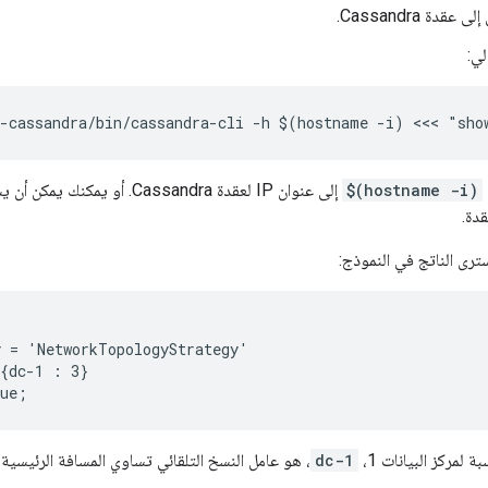
قدة Cassandra.
لي:
e-cassandra/bin/cassandra-cli -h $(hostname -i) <<< "sho
$(hostname -i)
إلى عنوان IP لعقدة Cassandra. أو يمكنك يمكن أن يستبدل
رى الناتج في النموذج:
 = 'NetworkTopologyStrategy'

{dc-1 : 3}

rue;
 لمركز البيانات 1،
dc-1
، هو عامل النسخ التلقائي تساوي المسافة الرئيسية