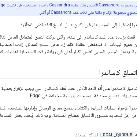
را إضافية إلى المجموعة، فلن يكون عامل النسخ الافتراضي المتأثرة.
 قمت بزيادة عدد عُقد كاساندرا إلى ستة، ولكن تركت النسخ المتماثل العامل الثا
 جميع البيانات. إذا تنخفض العقدة، كلما زاد عامل النسخ المماثل، زادت احتمالي
ية. يتمثل الجانب السلبي لعامل تكرار أعلى في زيادة وقت الاستجابة لعمليات كتاب
ساق كاساندرا
ق كاساندرا على أنه الحد الأدنى لعدد عُقد كاساندرا التي يجب الإقرار بعملية قرا
ستويات تناسق مختلفة لمساحات رئيسية مختلفة في Edge.
را" لإجراء عمليات للقراءة والكتابة، يصبح معالج الرسائل وإدارتها تستخدم عُقد الخادم عاد
ن أجل لتحديد مستوى الاتساق لمفتاح المسافة. ومع ذلك، يُحدد بعض المسافات
ة
LOCAL_QUORUM
لمركز البيانات: