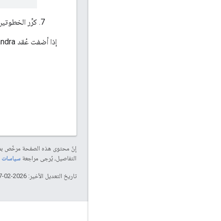
كرِّر الخطوتين 3 و
إذا أضفت عُقد Cassandra إضافية إلى المجموعة، فلن يتأثر مستوى الاتساق.
إنّ محتوى هذه الصفحة مرخّص 
التفاصيل، يُرجى مراجعة
سياسات موقع elopers
تاريخ التعديل الأخير: 2026-02-17 (حسب التوقيت العالمي المتفَّق عليه)
لمحة عن Apigee