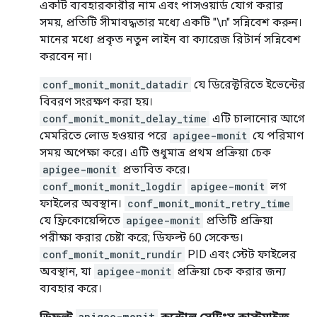
একটি ব্যবহারকারীর নাম এবং পাসওয়ার্ড যোগ করার
সময়, প্রতিটি সীমাবদ্ধতার মধ্যে একটি "\n" সন্নিবেশ করুন।
মানের মধ্যে প্রকৃত নতুন লাইন বা ক্যারেজ রিটার্ন সন্নিবেশ
করবেন না।
conf_monit_monit_datadir
যে ডিরেক্টরিতে ইভেন্টের
বিবরণ সংরক্ষণ করা হয়।
conf_monit_monit_delay_time
এটি চালানোর আগে
মেমরিতে লোড হওয়ার পরে
apigee-monit
যে পরিমাণ
সময় অপেক্ষা করে। এটি শুধুমাত্র প্রথম প্রক্রিয়া চেক
apigee-monit
প্রভাবিত করে।
conf_monit_monit_logdir
apigee-monit
লগ
ফাইলের অবস্থান।
conf_monit_monit_retry_time
যে ফ্রিকোয়েন্সিতে
apigee-monit
প্রতিটি প্রক্রিয়া
পরীক্ষা করার চেষ্টা করে; ডিফল্ট 60 সেকেন্ড।
conf_monit_monit_rundir
PID এবং স্টেট ফাইলের
অবস্থান, যা
apigee-monit
প্রক্রিয়া চেক করার জন্য
ব্যবহার করে।
ডিফল্ট
apigee-monit
কন্ট্রোল সেটিংস কাস্টমাইজ