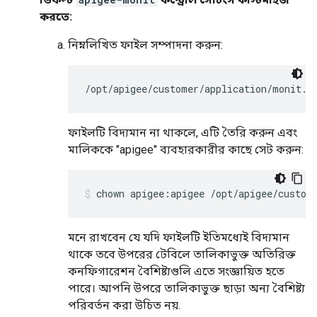
করতে:
নিম্নলিখিত ফাইল সম্পাদনা করুন:
/opt/apigee/customer/application/monit.p
ফাইলটি বিদ্যমান না থাকলে, এটি তৈরি করুন এবং
মালিককে "apigee" ব্যবহারকারীর কাছে সেট করুন:
chown apigee:apigee /opt/apigee/custom
মনে রাখবেন যে যদি ফাইলটি ইতিমধ্যেই বিদ্যমান
থাকে তবে উপরের টেবিলে তালিকাভুক্ত অতিরিক্ত
কনফিগারেশন বৈশিষ্ট্যগুলি এতে সংজ্ঞায়িত হতে
পারে। আপনি উপরে তালিকাভুক্ত ছাড়া অন্য বৈশিষ্ট্য
পরিবর্তন করা উচিত নয়.