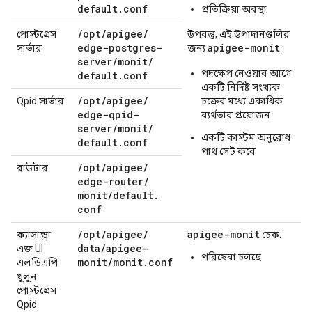
default
.
conf
প্রতিক্রিয়া অবস্থা
/
opt
/
apigee
/
পোস্টগ্রেস
উপরন্তু, এই উপাদানগুলির
edge-postgres-
apigee-monit
সার্ভার
জন্য
:
server
/
monit
/
পদক্ষেপ নেওয়ার আগে
default
.
conf
একটি নির্দিষ্ট সংখ্যক
/
opt
/
apigee
/
Qpid সার্ভার
চক্রের মধ্যে একাধিক
edge-qpid-
ব্যর্থতার প্রয়োজন
server
/
monit
/
একটি কাস্টম অনুরোধ
default
.
conf
পাথ সেট করে
/
opt
/
apigee
/
রাউটার
edge-router
/
monit
/
default
.
conf
/
opt
/
apigee
/
apigee-monit
ক্যাসান্ড্রা
চেক:
data
/
apigee-
এজ UI
পরিষেবা চলছে
monit
/
monit
.
conf
এলডিএপি
খুলুন
পোস্টগ্রেস
Qpid