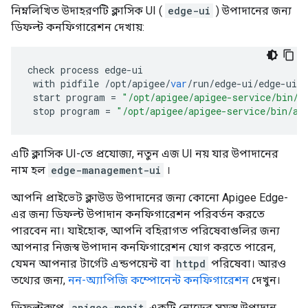
নিম্নলিখিত উদাহরণটি ক্লাসিক UI (
edge-ui
) উপাদানের জন্য
ডিফল্ট কনফিগারেশন দেখায়:
check
process
edge
-
ui
with
pidfile
/
opt
/
apigee
/
var
/
run
/
edge
-
ui
/
edge
-
ui
.
p
start
program
=
"/opt/apigee/apigee-service/bin/a
stop
program
=
"/opt/apigee/apigee-service/bin/ap
এটি ক্লাসিক UI-তে প্রযোজ্য, নতুন এজ UI নয় যার উপাদানের
নাম হল
edge-management-ui
।
আপনি প্রাইভেট ক্লাউড উপাদানের জন্য কোনো Apigee Edge-
এর জন্য ডিফল্ট উপাদান কনফিগারেশন পরিবর্তন করতে
পারবেন না। যাইহোক, আপনি বহিরাগত পরিষেবাগুলির জন্য
আপনার নিজস্ব উপাদান কনফিগারেশন যোগ করতে পারেন,
যেমন আপনার টার্গেট এন্ডপয়েন্ট বা
httpd
পরিষেবা। আরও
তথ্যের জন্য,
নন-অ্যাপিজি কম্পোনেন্ট কনফিগারেশন
দেখুন।
ডিফল্টরূপে,
apigee-monit
একটি নোডের সমস্ত উপাদান