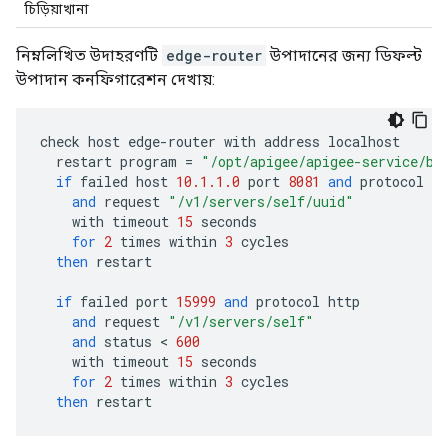
চিড়িয়াখানা
নিম্নলিখিত উদাহরণটি
edge-router
উপাদানের জন্য ডিফল্ট
উপাদান কনফিগারেশন দেখায়:
check
host
edge
-
router
with
address
localhost
restart
program
=
"/opt/apigee/apigee-service/bi
if
failed
host
10.1.1.0
port
8081
and
protocol
ht
and
request
"/v1/servers/self/uuid"
with
timeout
15
seconds
for
2
times
within
3
cycles
then
restart
if
failed
port
15999
and
protocol
http
and
request
"/v1/servers/self"
and
status
 < 
600
with
timeout
15
seconds
for
2
times
within
3
cycles
then
restart