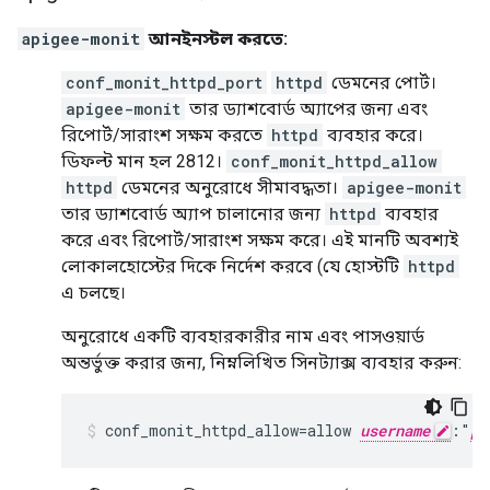
apigee-monit
আনইনস্টল করতে:
conf_monit_httpd_port
httpd
ডেমনের পোর্ট।
apigee-monit
তার ড্যাশবোর্ড অ্যাপের জন্য এবং
রিপোর্ট/সারাংশ সক্ষম করতে
httpd
ব্যবহার করে।
ডিফল্ট মান হল 2812।
conf_monit_httpd_allow
httpd
ডেমনের অনুরোধে সীমাবদ্ধতা।
apigee-monit
তার ড্যাশবোর্ড অ্যাপ চালানোর জন্য
httpd
ব্যবহার
করে এবং রিপোর্ট/সারাংশ সক্ষম করে। এই মানটি অবশ্যই
লোকালহোস্টের দিকে নির্দেশ করবে (যে হোস্টটি
httpd
এ চলছে।
অনুরোধে একটি ব্যবহারকারীর নাম এবং পাসওয়ার্ড
অন্তর্ভুক্ত করার জন্য, নিম্নলিখিত সিনট্যাক্স ব্যবহার করুন:
conf_monit_httpd_allow=allow 
username
:"
pa