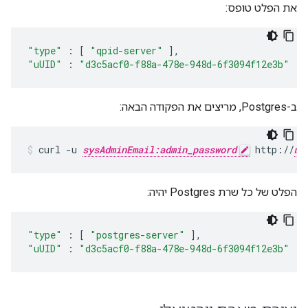
את הפלט טופס:
"type"
:
[
"qpid-server"
],
"uUID"
:
"d3c5acf0-f88a-478e-948d-6f3094f12e3b"
ב-Postgres, מריצים את הפקודה הבאה:
curl -u 
sysAdminEmail:admin_password
 http://
ma
הפלט של כל שרת Postgres יהיה:
"type"
:
[
"postgres-server"
],
"uUID"
:
"d3c5acf0-f88a-478e-948d-6f3094f12e3b"