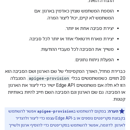
ההגדרה הזאת.
הוספת המשתמש שצוין כאדמין בארגון. אם
המשתמש לא קיים, יכול ליצור המרה.
יצירת סביבה אחת או יותר.
יצירת מארח וירטואלי אחד או יותר לכל סביבה.
משייך את הסביבה לכל מעבדי ההודעות.
הפעלת ניתוח נתונים.
כברירת מחדל, האורך המקסימלי של שם הארגון ושם הסביבה הוא
20 תווים. כשמשתמשים בכלי
apigee-provision
. המגבלה
הזו לא חלה אם משתמשים Edge API ישיר כדי ליצור את הארגון
או הסביבה. גם שם הארגון וגם הסביבה השם חייב להיות באותיות
קטנות.
הערה:
במקום להשתמש ב
apigee-provision
אפשר להשתמש
בקבוצת סקריפטים נוספים או ב-Edge API עצמו כדי ליצור ולהגדיר
לארגון. לדוגמה, אפשר להשתמש בסקריפטים כדי להוסיף ארגון ולשייך