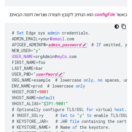
כאשר
configFile
הוא הנתיב לקובץ תצורה שנראה דומה הבאים:
#
Set
Edge
sys
admin
credentials
.
ADMIN_EMAIL
=
your
@email
.
com
APIGEE_ADMINPW
=
admin_password
#
If
omitted
,
you
NEW_USER
=
"y"
USER_NAME
=
orgAdmin
@myCo
.
com
FIRST_NAME
=
foo
LAST_NAME
=
bar
USER_PWD
=
"
userPword
"
ORG_NAME
=
example
#
lowercase
only
,
no
spaces
,
und
ENV_NAME
=
prod
#
lowercase
only
VHOST_PORT
=
9001
VHOST_NAME
=
default
VHOST_ALIAS
=
"$IP1:9001"
#
Optionally
configure
TLS
/
SSL
for
virtual
host
.
#
VHOST_SSL
=
y
#
Set
to
"y"
to
enable
TLS
/
SSL
#
KEYSTORE_JAR
=
#
JAR
file
containing
the
cert
a
#
KEYSTORE_NAME
=
#
Name
of
the
keystore
.