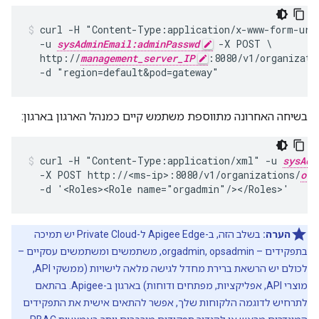
curl -H "Content-Type:application/x-www-form-urle
  -u 
sysAdminEmail:adminPasswd
 -X POST \

  http://
management_server_IP
:8080/v1/organizati
  -d "region=default&pod=gateway"
בשיחה האחרונה מתווספת משתמש קיים כמנהל הארגון בארגון:
curl -H "Content-Type:application/xml" -u 
sysAdm
  -X POST http://<ms-ip>:8080/v1/organizations/
org
  -d '<Roles><Role name="orgadmin"/></Roles>'
הערה:
בשלב הזה, ב-Apigee Edge ל-Private Cloud יש תמיכה
בתפקידים – orgadmin, opsadmin, משתמשים ומשתמשים עסקיים –
לכולם יש הרשאת ברירת מחדל לגישה מלאה לישויות (ממשקי API,
מוצרי API, אפליקציות, מפתחים ודוחות) בארגון ב-Apigee. בהתאם
לתרחיש לדוגמה הלקוחות שלך, אפשר להתאים אישית את התפקידים