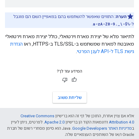
הערה:
התווים שאפשר להשתמש בהם במאפיין השם הם מוגבל
ל-
a-zA-Z0-9._\-$%
.
לתיאור מלא של יצירת מארח וירטואלי, כולל יצירת מארח וירטואלי
מאובטח למארח שמשתמש ב-TLS/SSL ב-HTTPS, ראו
הגדרת
גישת TLS ל-API לענן הפרטי
.
המידע עזר לך?
שליחת משוב
אלא אם צוין אחרת, התוכן של דף זה הוא ברישיון
Creative Commons
Attribution 4.0
ודוגמאות הקוד הן ברישיון
Apache 2.0
. לפרטים, ניתן לעיין
ב
מדיניות האתר Google Developers‏
.‏ Java הוא סימן מסחרי רשום של חברת
Oracle ו/או של השותפים העצמאיים שלה.