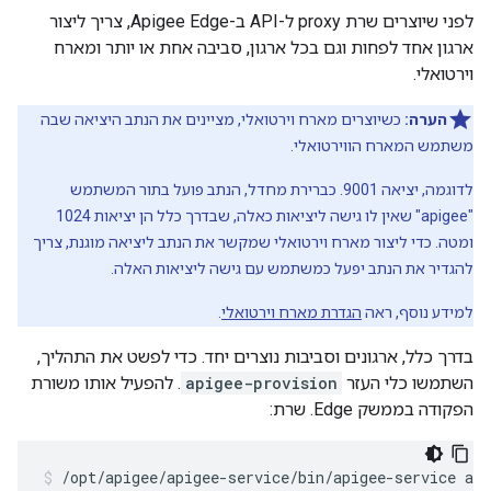
לפני שיוצרים שרת proxy ל-API ב-Apigee Edge, צריך ליצור
ארגון אחד לפחות וגם בכל ארגון, סביבה אחת או יותר ומארח
וירטואלי.
הערה:
כשיוצרים מארח וירטואלי, מציינים את הנתב היציאה שבה
משתמש המארח הווירטואלי.
לדוגמה, יציאה 9001. כברירת מחדל, הנתב פועל בתור המשתמש
"apigee" שאין לו גישה ליציאות כאלה, שבדרך כלל הן יציאות 1024
ומטה. כדי ליצור מארח וירטואלי שמקשר את הנתב ליציאה מוגנת, צריך
להגדיר את הנתב יפעל כמשתמש עם גישה ליציאות האלה.
למידע נוסף, ראה
הגדרת מארח וירטואלי
.
בדרך כלל, ארגונים וסביבות נוצרים יחד. כדי לפשט את התהליך,
השתמשו כלי העזר
apigee-provision
. להפעיל אותו משורת
הפקודה בממשק Edge. שרת:
/opt/apigee/apigee-service/bin/apigee-service api