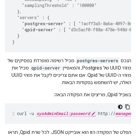
"samplingThreshold"
:
"100000"
},
"servers"
:
{
"
postgres-server
"
:
[
"1acff3a5-8a6a-4097-8d2
"
qpid-server
"
:
[
"d3c5acf0-f88a-478e-948d-6f
}
}
הנכס
postgres-servers
מכיל רשימה מופרדת בפסיקים של
מזהי UUID של Postgres, והמאפיין
qpid-server
מכיל את
מזהי ה-UUID של Qpid. אם אתם צריכים לקבל את מזהי UUID
האלה, יש להשתמש בפקודות הבאות.
בשביל Qpid, מריצים את הפקודה הבאה:
curl -u 
sysAdminEmail:password
 http://
manageme
הפלט של הפקודה הזו הוא אובייקט JSON. לכל שרת Qpid, תראו