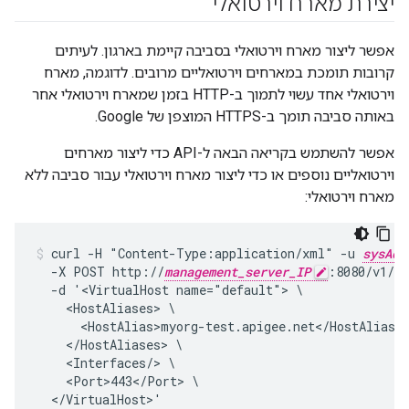
יצירת מארח וירטואלי
אפשר ליצור מארח וירטואלי בסביבה קיימת בארגון. לעיתים
קרובות תומכת במארחים וירטואליים מרובים. לדוגמה, מארח
וירטואלי אחד עשוי לתמוך ב-HTTP בזמן שמארח וירטואלי אחר
באותה סביבה תומך ב-HTTPS המוצפן של Google.
אפשר להשתמש בקריאה הבאה ל-API כדי ליצור מארחים
וירטואליים נוספים או כדי ליצור מארח וירטואלי עבור סביבה ללא
מארח וירטואלי:
curl -H "Content-Type:application/xml" -u 
sysAdm
  -X POST http://
management_server_IP
:8080/v1/or
  -d '<VirtualHost name="default"> \

    <HostAliases> \

      <HostAlias>myorg-test.apigee.net</HostAlias> 
    </HostAliases> \

    <Interfaces/> \

    <Port>443</Port> \

  </VirtualHost>'