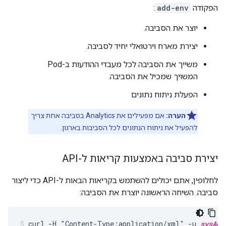
הפקודה
add-env
:
יוצר את הסביבה.
יצירת מארח וירטואלי יחיד לסביבה.
משייך את הסביבה לכל מעבדי ההודעות ב-Pod
המשויך שמכיל את הסביבה.
הפעלת ניתוח נתונים
הערה:
אם מפעילים את Analytics בסביבה אחת צריך
להפעיל את ניתוח הנתונים לכל הסביבות בארגון.
יצירת סביבה באמצעות קריאות ל-API
לחלופין, אתם יכולים להשתמש בקריאות הבאות ל-API כדי ליצור
סביבה. השיחה הראשונה יוצרת את הסביבה:
curl -H "Content-Type:application/xml" -u 
sysAdm