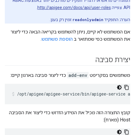
המוגדרים מראש או להגדיר תפקידים מורכבים יותר באמצעות RBAC
API. צפייה
http://apigee.com/docs/api/user-roles
.
הערה: התפקיד
readonlyadmin
זמין רק בענן.
אם המשתמש לא קיים, ניתן להשתמש בקריאה הבאה כדי ליצור
את המשתמש כפי שמתואר ב
הוספת משתמש
.
יצירת סביבה
משתמשים בסקריפט
add-env
כדי ליצור סביבה בארגון קיים:
/opt/apigee/apigee-service/bin/apigee-service api
קובץ התצורה הזה מכיל את המידע הדרוש כדי ליצור את הסביבה
Host (מארח):