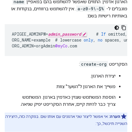
הארגון אדמין. התווים שאפשר להשתמש בהם במאפיין
name
מוגבלים ל-
a-z0-9\-$%
. אין להשתמש ברווחים, בנקודות או
באותיות רישיות בשם:
APIGEE_ADMINPW
=
admin_password
#
If
omitted
,
y
ORG_NAME
=
example
#
lowercase
only
,
no
spaces
,
und
ORG_ADMIN
=
orgAdmin
@myCo
.
com
הסקריפט
create-org
:
יצירת הארגון.
משייך את הארגון ל"השער" צוות
הוספת המשתמש שצוין כאדמין בארגון. המשתמש
צריך כבר להיות קיים; אחרת הסקריפט יפיק שגיאה.
הערה:
אי אפשר ליצור שני ארגונים עם אותו שם. במקרה כזה, היצירה
השנייה תיכשל, כך: