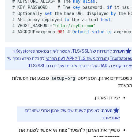
#
KEYSTORE_ALIAS
=
#
The
key
alias
.
#
KEY_PASSWORD
=
#
The
key
password
,
if
it
has
on
#
Optionally
set
the
base
URL
displayed
by
the
Edg
#
API
proxy
deployed
to
the
virtual
host
.
#
VHOST_BASEURL
=
"http://myCo.com"
#
AXGROUP
=
axgroup
-
001
#
Default
value
is
axgroup
-
0
הערה:
להגדרות של TLS/SSL, אפשר לעיין במאמר
Keystores ו
Truststores
ו
הגדרת גישת TLS ל-API לענן הפרטי
לקבלת מידע נוסף על
יצירת קובץ ה-JAR ועל היבטים אחרים של הגדרת TLS/SSL.
כשמגדירים ארגון, הסקריפט
setup-org
מבצע את הפעולות
הבאות:
יצירת הארגון.
הערה:
לא ניתן לשנות שם של ארגון אחרי שיוצרים
אותו אותו.
משייך את הארגון ל"השער" צוות אי אפשר לשנות את