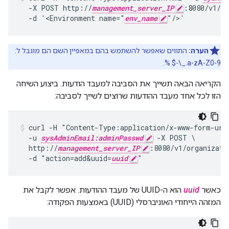
  -X POST http://
management_server_IP
:8080/v1/or
  -d '<Environment name="
env_name
"/>'
הערה:
התווים שאפשר להשתמש בהם במאפיין השם הם מוגבל ל:
a-zA-Z0-9._\-$ %.
הקריאה הבאה תשייך את הסביבה למעבד הודעות. ביצוע השיחה
הזו לכל אחד מעבד ההודעות שרוצים לשייך לסביבה:
curl -H "Content-Type:application/x-www-form-urle
  -u 
sysAdminEmail:adminPasswd
 -X POST \

  http://
management_server_IP
:8080/v1/organizati
  -d "action=add&uuid=
uuid
כאשר
uuid
הוא ה-UUID של מעבד ההודעות. אפשר לקבל את
המזהה הייחודי האוניברסלי (UUID) באמצעות הפקודה: