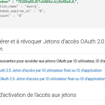
token"
:
"7S22UqXGJDTuUADGzJzjXzXSaGJL"
,
tion_name"
:
"myorg"
,
token_expires_in"
:
"0"
,
count"
:
"0"
érer et à révoquer Jetons d'accès OAuth 2
.
0
on
 suivantes pour accéder aux jetons OAuth par ID utilisateur, ID d'a
th 2.0 Jeton d'accès par ID utilisateur final ou ID d'application
uth 2.0 Jeton d'accès par ID utilisateur final ou ID d'applicatio
'activation de l'accès aux jetons