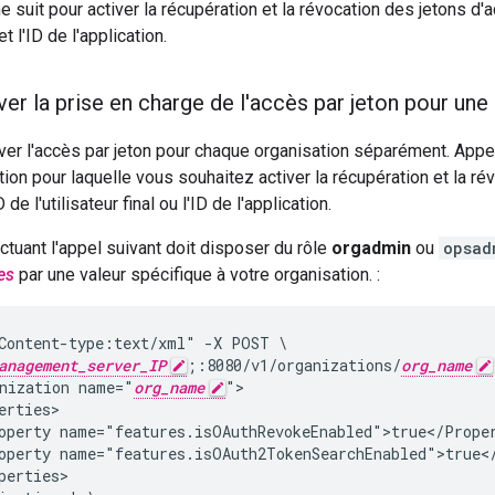
uit pour activer la récupération et la révocation des jetons d'a
 et l'ID de l'application.
ver la prise en charge de l'accès par jeton pour une
ver l'accès par jeton pour chaque organisation séparément. App
ion pour laquelle vous souhaitez activer la récupération et la ré
 de l'utilisateur final ou l'ID de l'application.
ectuant l'appel suivant doit disposer du rôle
orgadmin
ou
opsad
es
par une valeur spécifique à votre organisation. :
Content-type:text/xml" -X POST \

anagement_server_IP
;:8080/v1/organizations/
org_name
nization name="
org_name
">

erties>

operty name="features.isOAuthRevokeEnabled">true</Proper
operty name="features.isOAuth2TokenSearchEnabled">true</
perties>
