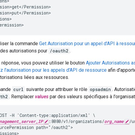
ons>

sion>get</Permission>

sion>put</Permission>

ions>

ermission>
liser la commande
Get Autorisation pour un appel d'API à ressou
 des autorisations pour
/oauth2
.
a réponse, vous pouvez utiliser le bouton
Ajouter Autorisations 
 l'autorisation pour les appels d'API de ressource
afin d'appor
utorisations liées aux ressources.
mmande
curl
suivante pour attribuer le rôle
opsadmin
. Autorisa
th2
. Remplacer
values
par des valeurs spécifiques à l'organisat
OST -H 'Content-type:application/xml' \

nagement_server_IP
:8080/v1/organizations/
org_name
/u
urcePermission path="/oauth2">

issions>
