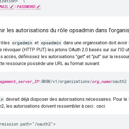
ization>' \

MAIL
:
PASSWORD
nir les autorisations du rôle opsadmin dans l'organi
rôles
orgadmin
et
opsadmin
dans une organisation doit avoir 
 révoquer (HTTP PUT) les jetons OAuth 2.0 basés sur sur l'ID utili
es accès, définissez les autorisations "get" et "put" sur la resso
ette ressource possède une URL au format suivant:
agement_server_IP
:8080/v1/organizations/
org_name
/oauth2
in
devrait déjà disposer des autorisations nécessaires. Pour le 
2, les autorisations doivent ressembler à ceci : ceci:
rmission path="/oauth2">
