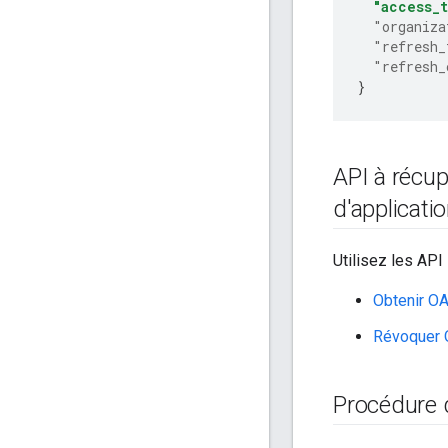
"access_
"organiza
"refresh_
"refresh_
}
API à récup
d'applicati
Utilisez les API
Obtenir OAu
Révoquer OA
Procédure d