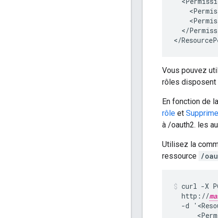
  <Permissi
    <Permis
    <Permis
  </Permiss
</ResourceP
Vous pouvez uti
rôles disposent
En fonction de l
rôle
et
Supprimez
à /oauth2. les a
Utilisez la co
ressource
/oau
curl -X P
  http://
ma
  -d '<Reso
      <Perm