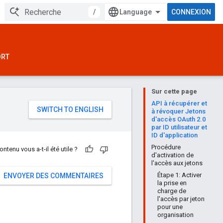
/
CONNEXION
ORT
Sur cette page
e
API à récupérer et
à révoquer Jetons
d'accès OAuth 2.0
par ID utilisateur et
ID d'application
Procédure
ontenu vous a-t-il été utile ?
d'activation de
l'accès aux jetons
Étape 1: Activer
ENVOYER DES COMMENTAIRES
la prise en
charge de
l'accès par jeton
pour une
organisation