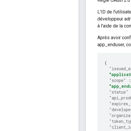
Règle OAuth 2.0 
L'ID de l'utilis
développeur adre
à l'aide de la c
Après avoir confi
app_enduser, c
{
"issued_a
"applica
"scope"
:
"app_end
"status"
"api_prod
"expires_
"develope
"organiza
"token_ty
"client_i