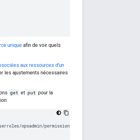
rce unique
afin de voir quels
associées aux ressources d'un
ter les ajustements nécessaires
tions
get
et
put
pour la
ion:
serroles/opsadmin/permissions \
