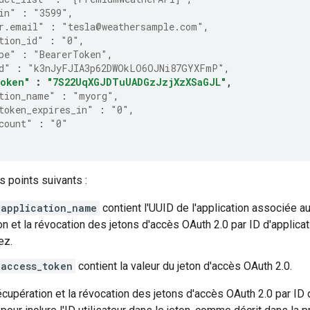
in"
:
"3599"
,
r.email"
:
"tesla@weathersample.com"
,
tion_id"
:
"0"
,
pe"
:
"BearerToken"
,
d"
:
"k3nJyFJIA3p62DWOkLO6OJNi87GYXFmP"
,
token"
:
"7S22UqXGJDTuUADGzJzjXzXSaGJL"
,
tion_name"
:
"myorg"
,
token_expires_in"
:
"0"
,
count"
:
"0"
s points suivants :
application_name
contient l'UUID de l'application associée au
n et la révocation des jetons d'accès OAuth 2.0 par ID d'applicati
ez.
access_token
contient la valeur du jeton d'accès OAuth 2.0.
écupération et la révocation des jetons d'accès OAuth 2.0 par ID d'