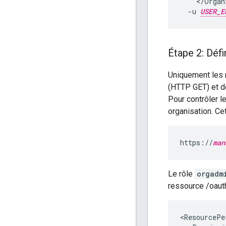
    </Organ
  -u 
USER_E
Étape 2: Défi
Uniquement les 
(HTTP GET) et de
Pour contrôler l
organisation. C
https://
man
Le rôle
orgadm
ressource /oauth
<ResourcePe