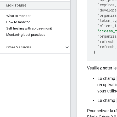
"expires_
MONITORING
"develope
"organiza
What to monitor
"token_ty
How to monitor
"client_i
Self healing with apigee-monit
"access_
Monitoring best practices
"organiza
"refresh_
"refresh_
Other Versions
}
Veuillez noter le
Le champ
récupératio
vous utilis
Le champ
Pour activer la r