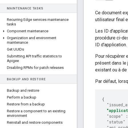
MAINTENANCE TASKS
Ce document expl
utilisateur final 
Recurring Edge services maintenance
tasks
Les ID d'applica
Component maintenance
procédure ci-des
Organization and environment
maintenance
ID d'application.
Get UUIDs
Pour récupérer et
Submitting API traffic statistics to
Apigee
présent dans le 
Disabling RPMs for patch releases
existant ou à de
BACKUP AND RESTORE
Par défaut, lors
Backup and restore
Perform a backup
{
Restore from a backup
"issued_a
"applica
Restore a component to an existing
environment
"scope"
:
"status"
Reinstall and restore components
"api_prod