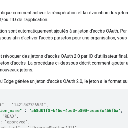
ique comment activer la récupération et la révocation des jeton
et/ou l'ID de l'application.
tion sont automatiquement ajoutés à un jeton d'accès OAuth. Par 
sous afin d'activer l'accès par jeton pour une organisation, vou
 révoquer des jetons d'accès OAuth 2.0 par ID d'utilisateur final, u
jeton d'accès. La procédure ci-dessous décrit comment ajouter un I
 nouveaux jetons.
qu'Edge génère un jeton d'accès OAuth 2.0, le jeton a le format su
t"
:
"1421847736581"
,
tion_name"
:
"a68d01f8-b15c-4be3-b800-ceae8c456f5a"
,
"READ"
,
:
"approved"
,
uct_list"
:
"[PremiumWeatherAPI]"
,