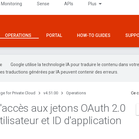
 Monitoring
Sense
APIs
Plus
OPERATIONS
PORTAL
HOW-TO GUIDES
SUPP
Google utilise la technologie IA pour traduire le contenu dans votr
es traductions générées par IA peuvent contenir des erreurs.
ge for Private Cloud
v4.51.00
Operations
Ce c
 l'accès aux jetons OAuth 2
.
0
tilisateur et ID d'application