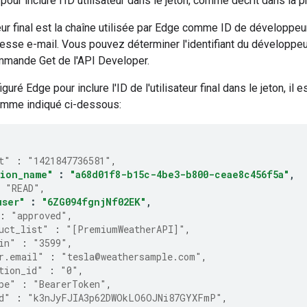
pour inclure l'ID utilisateur dans le jeton, comme décrit dans la
ateur final est la chaîne utilisée par Edge comme ID de développeu
sse e-mail. Vous pouvez déterminer l'identifiant du développeu
ommande Get de l'API Developer.
guré Edge pour inclure l'ID de l'utilisateur final dans le jeton, il e
omme indiqué ci-dessous:
t"
:
"1421847736581"
,
tion_name"
:
"a68d01f8-b15c-4be3-b800-ceae8c456f5a"
,
"READ"
,
user"
:
"6ZG094fgnjNf02EK"
,
:
"approved"
,
uct_list"
:
"[PremiumWeatherAPI]"
,
in"
:
"3599"
,
r.email"
:
"tesla@weathersample.com"
,
tion_id"
:
"0"
,
pe"
:
"BearerToken"
,
d"
:
"k3nJyFJIA3p62DWOkLO6OJNi87GYXFmP"
,