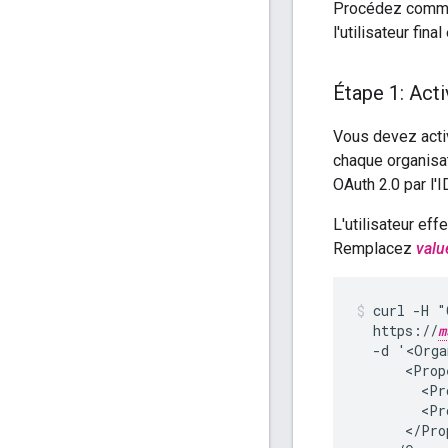
Procédez comme s
l'utilisateur final
Étape 1: Acti
Vous devez acti
chaque organisat
OAuth 2.0 par l'ID
L'utilisateur eff
Remplacez
valu
curl -H "
  https://
m
  -d '<Orga
      <Prop
        <Pr
        <Pr
      </Pro