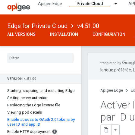
Apigee Edge
Private Cloud
API
Edge for Private Cloud
v4.51.00
ALL VERSIONS
INSTALLATION
CONFIGURATION
langue préférée. L
VERSION 4
.
51
.
00
Apigee Edge
Ed
Starting
,
stopping
,
and restarting Edge
Setting server autostart
Activer
Replacing the Edge license file
Viewing pod details
par ID u
Enable access to OAuth 2
.
0 tokens by
user ID and app ID
Enable HTTP deployment