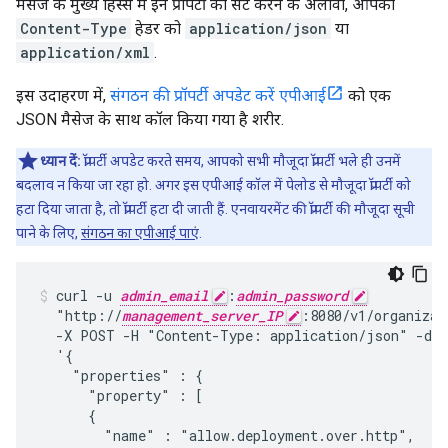
मैसेज के मुख्य हिस्से में इन प्रॉपर्टी को सेट करने के अलावा, आपको
Content-Type
हेडर को
application/json
या
application/xml
.
इस उदाहरण में,
संगठन की प्रॉपर्टी अपडेट करें एपीआई
को एक
JSON मैसेज के साथ कॉल किया गया है शरीर.
ध्यान दें:
प्रॉपर्टी अपडेट करते समय, आपको सभी मौजूदा प्रॉपर्टी भले ही उनमें
बदलाव न किया जा रहा हो. अगर इस एपीआई कॉल में पेलोड से मौजूदा प्रॉपर्टी को
हटा दिया जाता है, तो प्रॉपर्टी हटा दी जाती हैं. एनवायरमेंट की प्रॉपर्टी की मौजूदा सूची
पाने के लिए,
संगठन का एपीआई पाएं
.
curl -u 
admin_email
:
admin_password
  "http://
management_server_IP
:8080/v1/organizat
  -X POST -H "Content-Type: application/json" -d

  '{

    "properties" : {

      "property" : [

      {

        "name" : "allow.deployment.over.http",
