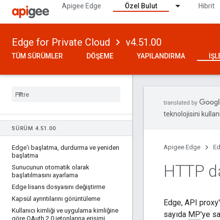
Apigee Edge
Özel Bulut
Hibrit
Edge for Private Cloud
v4.51.00
TÜM SÜRÜMLER
DÖŞEME
YAPILANDIRMA
İŞ
teknolojisini kullan
SÜRÜM 4
.
51
.
00
Apigee Edge
Ed
Edge'i başlatma
,
durdurma ve yeniden
başlatma
HTTP dağ
Sunucunun otomatik olarak
başlatılmasını ayarlama
Edge lisans dosyasını değiştirme
Kapsül ayrıntılarını görüntüleme
Edge, API proxy'
Kullanıcı kimliği ve uygulama kimliğine
sayıda
MP
'ye s
göre OAuth 2
.
0 jetonlarına erişimi