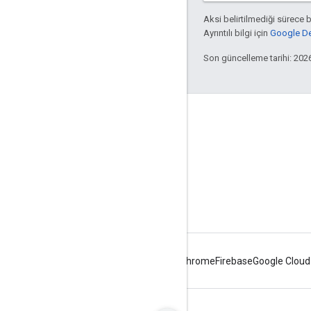
Aksi belirtilmediği sürece 
Ayrıntılı bilgi için
Google Dev
Son güncelleme tarihi: 202
Apigee hakkında
We're part of Google
Etkinlikler
İş Ortakları
e-Kitaplar ve web yayınları
Android
Chrome
Firebase
Google Cloud