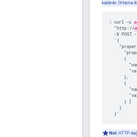
kaldırılır. Ortama i
curl -u 
a
  "http://
m
  -X POST -
  '{

    "proper
      "prop
      {

        "na
        "va
      },

      {

        "na
        "va
      } ]

    }

  }'
Not:
HTTP dağıt