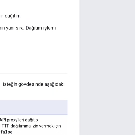
r. dağıtım.
ın yanı sıra, Dağıtım işlemi
. İsteğin gövdesinde aşağıdaki
API proxy'leri dağıtıp
 HTTP dağıtımına izin vermek için
false
r