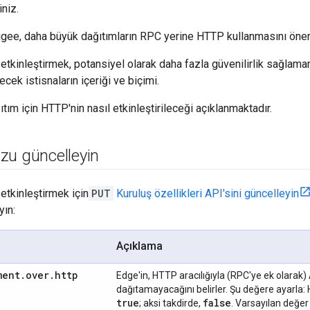
niz.
gee, daha büyük dağıtımların RPC yerine HTTP kullanmasını öneri
etkinleştirmek, potansiyel olarak daha fazla güvenilirlik sağlaman
ecek istisnaların içeriği ve biçimi.
tım için HTTP'nin nasıl etkinleştirileceği açıklanmaktadır.
zu güncelleyin
etkinleştirmek için
PUT
Kuruluş özellikleri API'sini güncelleyin
yın:
Açıklama
ment
.
over
.
http
Edge'in, HTTP aracılığıyla (RPC'ye ek olarak) 
dağıtamayacağını belirler. Şu değere ayarla:
true
false
; aksi takdirde,
. Varsayılan değe