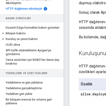
duymuş olabilirsi
etkinleştirin
HTTP dağıtımını etkinleştir
Sonuç olarak Api
BAKIM GÖREVLERI
HTTP dağıtımını 
sırasında atılabil
Düzenli Edge hizmetleri bakım görevleri
Bileşen bakımı
Bu bölümde, dağı
Kuruluş ve çevre bakımı
UUID alma
API trafik istatistiklerini Apigee'ye
Kuruluşunu
gönderme
Yama sürümleri için BGBG'leri devre dışı
bırakma
HTTP dağıtımını 
özellikleri ayarla
YEDEKLEME VE GERI YÜKLEME
Yedekleme ve geri yükleme
Özellik
Yedekleme gerçekleştirme
allow
.
deploy
Yedekten geri yükle
Bir bileşeni mevcut bir ortama geri
yükleme