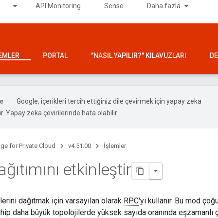
API Monitoring
Sense
Daha fazla
LEMLER
PORTAL
"NASIL YAPILIR?" KILAVUZLARI
DE
Google, içerikleri tercih ettiğiniz dile çevirmek için yapay zeka
ır. Yapay zeka çevirilerinde hata olabilir.
ge for Private Cloud
v4.51.00
İşlemler
ıtımını etkinleştir
lerini dağıtmak için varsayılan olarak
RPC
'yi kullanır. Bu mod ço
ahip daha büyük topolojilerde yüksek sayıda oranında eşzamanlı ça