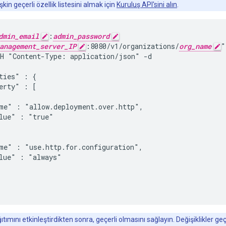
lişkin geçerli özellik listesini almak için
Kuruluş API'sini alın
.
dmin_email
:
admin_password
anagement_server_IP
:8080/v1/organizations/
org_name
"

H "Content-Type: application/json" -d

ties" : {

erty" : [

me" : "allow.deployment.over.http",

lue" : "true"

me" : "use.http.for.configuration",

lue" : "always"

ımını etkinleştirdikten sonra, geçerli olmasını sağlayın. Değişiklikler 