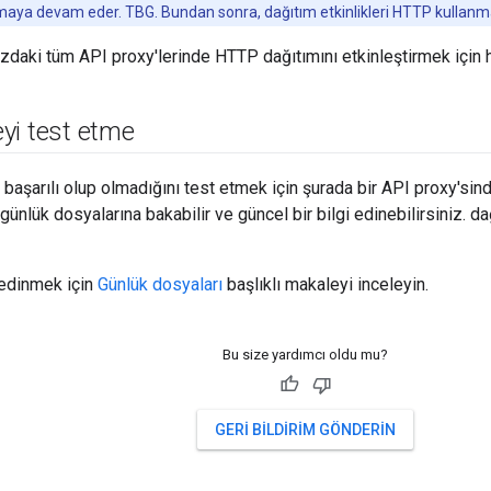
nılmaya devam eder. TBG. Bundan sonra, dağıtım etkinlikleri HTTP kullanma
ızdaki tüm API proxy'lerinde HTTP dağıtımını etkinleştirmek için h
yi test etme
aşarılı olup olmadığını test etmek için şurada bir API proxy'sinde 
günlük dosyalarına bakabilir ve güncel bir bilgi edinebilirsiniz. da
 edinmek için
Günlük dosyaları
başlıklı makaleyi inceleyin.
Bu size yardımcı oldu mu?
GERI BILDIRIM GÖNDERIN