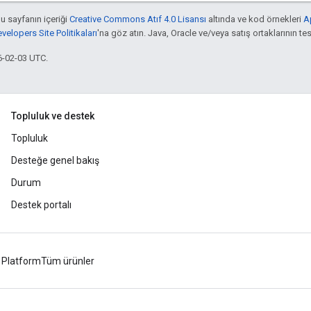
bu sayfanın içeriği
Creative Commons Atıf 4.0 Lisansı
altında ve kod örnekleri
A
elopers Site Politikaları
'na göz atın. Java, Oracle ve/veya satış ortaklarının tesc
6-02-03 UTC.
Topluluk ve destek
Topluluk
Desteğe genel bakış
Durum
Destek portalı
 Platform
Tüm ürünler