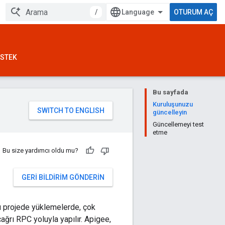
/
OTURUM AÇ
STEK
Bu sayfada
Kuruluşunuzu
güncelleyin
Güncellemeyi test
etme
Bu size yardımcı oldu mu?
GERI BILDIRIM GÖNDERIN
ğu projede yüklemelerde, çok
ğrı RPC yoluyla yapılır. Apigee,