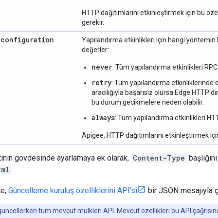
HTTP dağıtımlarını etkinleştirmek için bu özel
gerekir.
.
configuration
Yapılandırma etkinlikleri için hangi yöntemin ku
değerler:
never
: Tüm yapılandırma etkinlikleri RPC 
retry
: Tüm yapılandırma etkinliklerinde ö
aracılığıyla başarısız olursa Edge HTTP'd
bu durum gecikmelere neden olabilir.
always
: Tüm yapılandırma etkinlikleri HTT
Apigee, HTTP dağıtımlarını etkinleştirmek içi
letinin gövdesinde ayarlamaya ek olarak,
Content-Type
başlığın
xml
.
te,
Güncelleme kuruluş özelliklerini API'si
bir JSON mesajıyla ça
güncellerken tüm mevcut mülkleri API. Mevcut özellikleri bu API çağrısınd