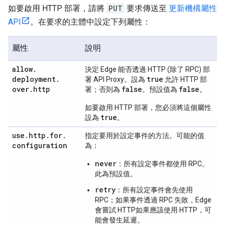
如要啟用 HTTP 部署，請將
PUT
要求傳送至
更新機構屬性
API
。在要求的主體中設定下列屬性：
屬性
說明
allow
.
決定 Edge 能否透過 HTTP (除了 RPC) 部
deployment
.
true
署 API Proxy。設為
允許 HTTP 部
over
.
http
false
false
署；否則為
。預設值為
。
如要啟用 HTTP 部署，您必須將這個屬性
true
設為
。
use
.
http
.
for
.
指定要用於設定事件的方法。可能的值
configuration
為：
never
：所有設定事件都使用 RPC。
此為預設值。
retry
：所有設定事件會先使用
RPC；如果事件透過 RPC 失敗，Edge
會嘗試 HTTP如果應該使用 HTTP，可
能會發生延遲。