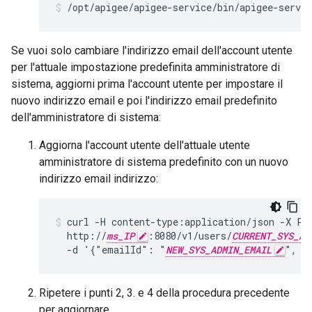
/opt/apigee/apigee-service/bin/apigee-servic
Se vuoi solo cambiare l'indirizzo email dell'account utente
per l'attuale impostazione predefinita amministratore di
sistema, aggiorni prima l'account utente per impostare il
nuovo indirizzo email e poi l'indirizzo email predefinito
dell'amministratore di sistema:
Aggiorna l'account utente dell'attuale utente
amministratore di sistema predefinito con un nuovo
indirizzo email indirizzo:
curl -H content-type:application/json -X PU
  http://
ms_IP
:8080/v1/users/
CURRENT_SYS_AD
  -d '{"emailId": "
NEW_SYS_ADMIN_EMAIL
", "
Ripetere i punti 2, 3. e 4 della procedura precedente
per aggiornare