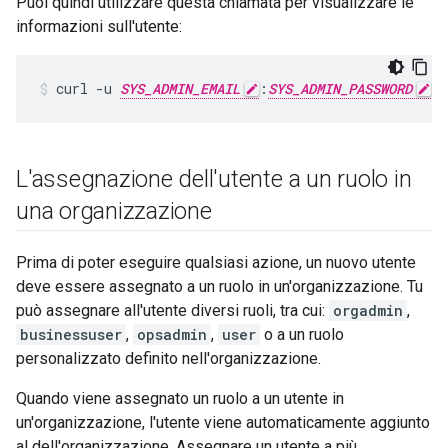
Puoi quindi utilizzare questa chiamata per visualizzare le
informazioni sull'utente:
curl -u 
SYS_ADMIN_EMAIL
:
SYS_ADMIN_PASSWORD
 h
L'assegnazione dell'utente a un ruolo in
una organizzazione
Prima di poter eseguire qualsiasi azione, un nuovo utente
deve essere assegnato a un ruolo in un'organizzazione. Tu
può assegnare all'utente diversi ruoli, tra cui:
orgadmin
,
businessuser
,
opsadmin
,
user
o a un ruolo
personalizzato definito nell'organizzazione.
Quando viene assegnato un ruolo a un utente in
un'organizzazione, l'utente viene automaticamente aggiunto
al dell'organizzazione. Assegnare un utente a più