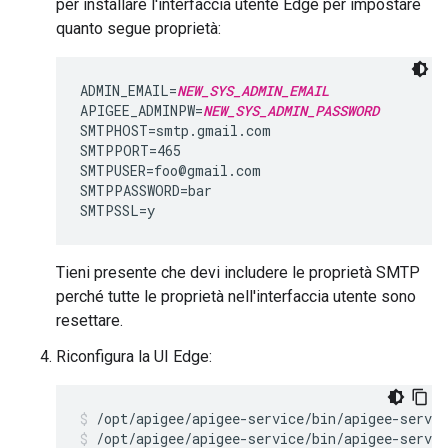
per installare l'interfaccia utente Edge per impostare
quanto segue proprietà:
ADMIN_EMAIL=
NEW_SYS_ADMIN_EMAIL
APIGEE_ADMINPW=
NEW_SYS_ADMIN_PASSWORD
SMTPHOST=smtp.gmail.com

SMTPPORT=465

SMTPUSER=foo@gmail.com

SMTPPASSWORD=bar

SMTPSSL=y
Tieni presente che devi includere le proprietà SMTP
perché tutte le proprietà nell'interfaccia utente sono
resettare.
Riconfigura la UI Edge:
/opt/apigee/apigee-service/bin/apigee-servic