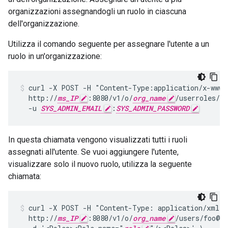
organizzazioni assegnandogli un ruolo in ciascuna
dell'organizzazione.
Utilizza il comando seguente per assegnare l'utente a un
ruolo in un'organizzazione:
curl -X POST -H "Content-Type:application/x-www-f
  http://
ms_IP
:8080/v1/o/
org_name
/userroles/
ro
  -u 
SYS_ADMIN_EMAIL
:
SYS_ADMIN_PASSWORD
In questa chiamata vengono visualizzati tutti i ruoli
assegnati all'utente. Se vuoi aggiungere l'utente,
visualizzare solo il nuovo ruolo, utilizza la seguente
chiamata:
curl -X POST -H "Content-Type: application/xml" \
  http://
ms_IP
:8080/v1/o/
org_name
/users/foo@ba