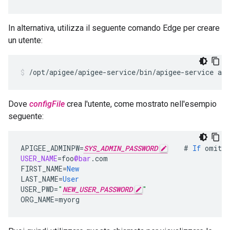
In alternativa, utilizza il seguente comando Edge per creare
un utente:
/opt/apigee/apigee-service/bin/apigee-service api
Dove
configFile
crea l'utente, come mostrato nell'esempio
seguente:
APIGEE_ADMINPW
=
SYS_ADMIN_PASSWORD
#
If
omitte
USER_NAME
=
foo
@bar
.
com
FIRST_NAME
=
New
LAST_NAME
=
User
USER_PWD
=
"
NEW_USER_PASSWORD
"
ORG_NAME
=
myorg