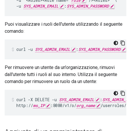
  -d '<Roles><Role name="
role
"/><Roles>' \

  -u 
SYS_ADMIN_EMAIL
:
SYS_ADMIN_PASSWORD
Puoi visualizzare i ruoli dell'utente utilizzando il seguente
comando:
curl -u 
SYS_ADMIN_EMAIL
:
SYS_ADMIN_PASSWORD
 h
Per rimuovere un utente da un'organizzazione, rimuovi
dall'utente tutti i ruoli al suo interno. Utilizza il seguente
comando per rimuovere un ruolo da un utente:
curl -X DELETE -u 
SYS_ADMIN_EMAIL
:
SYS_ADMIN_PA
  http://
ms_IP
:8080/v1/o/
org_name
/userroles/
ro