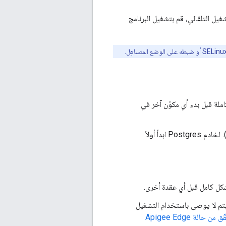
غيل التلقائي، قم بتشغيل البرنامج
نقودية الكاملة قبل بدء أي مكوّن آخر في
ثم، أي مكوّن من مكونات Apigee (خادم الإدارة وجهاز التوجيه وواجهة المستخدم وغير ذلك). لخادم Postgres ابدأ أولاً
Z وكاساندرا واحدة أو أكثر، سيتم لا يوصى باستخدام التشغيل
لة Apigee Edge