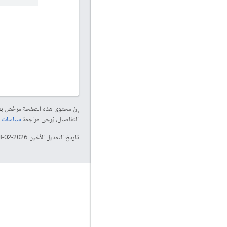
إنّ محتوى هذه الصفحة مرخّص 
التفاصيل، يُرجى مراجعة
سياسات موقع elopers
تاريخ التعديل الأخير: 2026-02-03 (حسب التوقيت العالمي المتفَّق عليه)
لمحة عن Apigee
We're part of Google
الأحداث