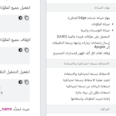
لتفعيل
جميع المكوّنا
مهام الصيانة
مهام صيانة خدمات Edge المتكررة
صيانة المكوّنات
صيانة المؤسسات والبيئة
الحصول على معرِّفات فريدة عالمية (UUID)
لإيقاف
جميع المكوّنا
إرسال إحصاءات زيارات واجهة برمجة التطبيقات
إلى Apigee
إيقاف العائد لكل ألف ظهور لإصدارات التصحيح
الاحتفاظ بنسخة احتياطية والاستعادة
لتفعيل التشغيل التلقا
الاحتفاظ بنسخة احتياطية والاستعادة
تنفيذ عملية الاحتفاظ بنسخة احتياطية
استعادة البيانات من نسخة احتياطية
استعادة مكوّن إلى بيئة حالية
rt
إعادة تثبيت المكونات واستعادتها
حيث تحدِّد
t_name
المراقبة