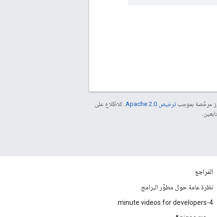
موز مرخّصة بموجب
ترخيص Apache 2.0‏
. للاطّلاع على
المَراجع
نظرة عامة حول مطوِّر البرامج
4-minute videos for developers