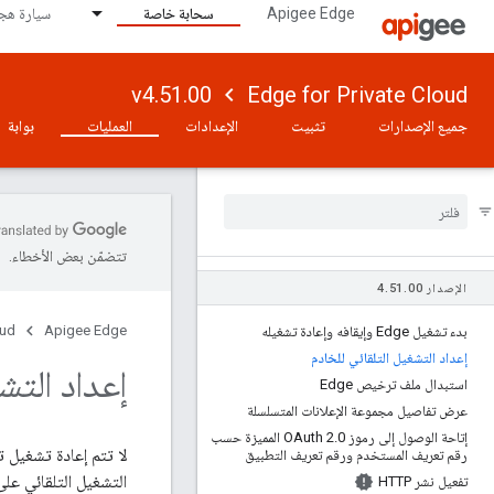
Apigee Edge
سحابة خاصة
سيارة هجي
v4.51.00
Edge for Private Cloud
جميع الإصدارات
تثبيت
الإعدادات
العمليات
بوابة
تتضمّن بعض الأخطاء.
الإصدار 4
00
.
51
.
oud
Apigee Edge
بدء تشغيل Edge وإيقافه وإعادة تشغيله
إعداد التشغيل التلقائي للخادم
إعداد التش
استبدال ملف ترخيص Edge
عرض تفاصيل مجموعة الإعلانات المتسلسلة
إتاحة الوصول إلى رموز OAuth 2
.
0 المميزة حسب
رقم تعريف المستخدم ورقم تعريف التطبيق
التشغيل التلقائي على
تفعيل نشر HTTP