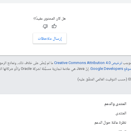
هل كان المحتوى مفيدًا؟
إرسال ملاحظات
بموجب
ترخيص Creative Commons Attribution 4.0‏
ما لم يُنصّ على خلاف ذلك، ونماذج الر
Google Dev‏
. إنّ Java هي علامة تجارية مسجَّلة لشركة Oracle و/أو شركائها التابعين.
المنتدى والدعم
المنتدى
نظرة عامّة حول الدعم