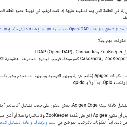
 إلا في العقدة التي يتم تشغيله عليها. إذا كنت ترغب في تهيئة جميع العُقد التش
د.
OpenLDA عدم البدء تلقائيًا عند إعادة التشغيل، جرِّب إيقاف SELinux أو ضبطه على الوضع المتساهِل.
مكونات مهم جدًا:
LDAP (O)
إذا تم تثبيت ZooKeeper وCassandra كمجموعة، فيجب تجميع المجموعة الع
.
كن العثور على يجب تشغيل "كاساندرا" بشكل كامل قبل أي عقدة أخرى.
في حال تشغيل أي مكوّن Apigee آخر على عُقدة ooKeeper
ً من ذلك، ابدأ المكوّنات بالترتيب الموضح في
البدء والإيقاف وإعادة التشغيل التحقّق من حا