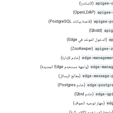
apigee-
(كاساندرا)
(OpenLDAP)
apigee
apigee-p
(قاعدة بيانات PostgreSQL)
(Qbidd)
api
a
(الدخول الموحّد في Edge)
(ZooKeeper)
apigee-z
edge-manageme
(خادم الإدارة)
edge-manag
(واجهة مستخدم Edge الجديدة)
edge-message-
(معالج الرسائل)
edge-postgr
(خادم Postgres)
edge-qp
(خادم Qbid)
ed
(جهاز توجيه الحواف)
واجهة المستخدم الكلاسيكية)