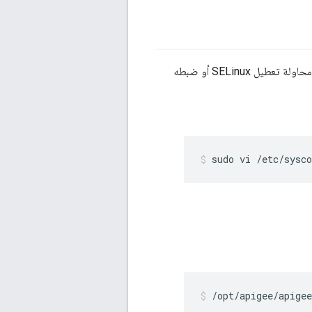
إذا قمت بتهيئة بدء التشغيل التلقائي، وواجهت Edge مشكلات في بدء تشغيل خادم OpenLDAP، محاولة تعطيل SELinux أو ضبطه
sudo vi /etc/sysco
/opt/apigee/apigee