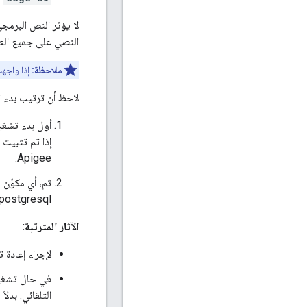
لا يؤثر النص البرمجي
النصي على جميع العق
ملاحظة:
إذا واجهت مشاكل تتعلق بفعل خادم P
لاحظ أن ترتيب بدء ال
أول بدء تشغيل ZooKeeper وCassandra وpenLDAP
Apigee.
postgresql ولخادم Qpid، ابدأ أولاً بـ qpidd
الآثار المترتبة:
لإجراء إعادة تشغيل كاملة لبيئة Apigee Edge، يم
التلقائي. بدلا