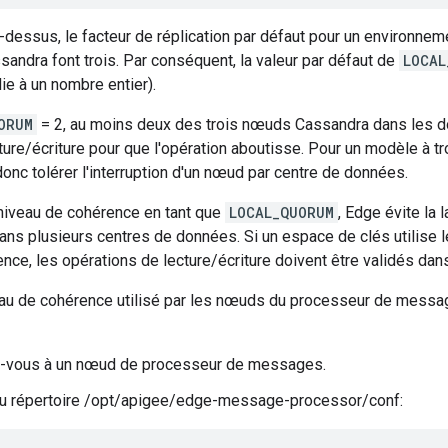
dessus, le facteur de réplication par défaut pour un environne
andra font trois. Par conséquent, la valeur par défaut de
LOCAL
die à un nombre entier).
ORUM
= 2, au moins deux des trois nœuds Cassandra dans les d
ture/écriture pour que l'opération aboutisse. Pour un modèle à t
 donc tolérer l'interruption d'un nœud par centre de données.
 niveau de cohérence en tant que
LOCAL_QUORUM
, Edge évite la 
ans plusieurs centres de données. Si un espace de clés utilise
nce, les opérations de lecture/écriture doivent être validés da
veau de cohérence utilisé par les nœuds du processeur de mess
-vous à un nœud de processeur de messages.
u répertoire /opt/apigee/edge-message-processor/conf: