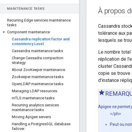
MAINTENANCE TASKS
À propos du
Recurring Edge services maintenance
tasks
Cassandra stocke
Component maintenance
tolérance aux p
Cassandra replication factor and
lesquels se trou
consistency Level
Cassandra maintenance tasks
Le nombre total
Change Cassadra compaction
réplication
de l'e
strategy
cluster Cassandr
About Zoo
Keeper maintenance
copie se trouve 
Zookeeper maintenance tasks
d'instance répliq
Open
LDAP maintenance tasks
Managing LDAP resources
REMARQ
m
TLS maintenance tasks
Recurring analytics services
Apigee
ne permet 
maintenance tasks
</ph>
Moving Apigee servers
Handling a Postgres
SQL database
Peut ou non
failover