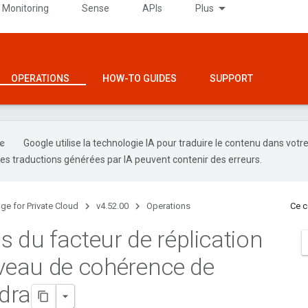
 Monitoring
Sense
APIs
Plus
OPERATIONS
HOW-TO GUIDES
SUPPORT
Google utilise la technologie IA pour traduire le contenu dans votr
es traductions générées par IA peuvent contenir des erreurs.
ge for Private Cloud
v4.52.00
Operations
Ce c
s du facteur de réplication
iveau de cohérence de
dra