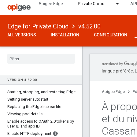
Apigee Edge
Private Cloud
API
Edge for Private Cloud
v4.52.00
ALL VERSIONS
INSTALLATION
CONFIGURATION
langue préférée. L
VERSION 4
.
52
.
00
Apigee Edge
Ed
Starting
,
stopping
,
and restarting Edge
Setting server autostart
À propo
Replacing the Edge license file
Viewing pod details
et du n
Enable access to OAuth 2
.
0 tokens by
user ID and app ID
Cassan
Enable HTTP deployment