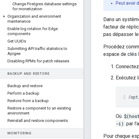
Peut avoir 
Change Postgres database settings
for monetization
Organization and environment
Dans un système
maintenance
facteur de réplic
Enable log rotation for Edge
components
pas dépasser le
Get UUIDs
Procédez comme s
Submitting API traffic statistics to
Apigee
espace de clés 
Disabling RPMs for patch releases
Connectez
BACKUP AND RESTORE
Exécutez l
Backup and restore
Perform a backup
/opt
Restore from a backup
Restore a component to an existing
environment
Où
$(hos
Reinstall and restore components
-i)
par l'
MONITORING
Pour chaque espa