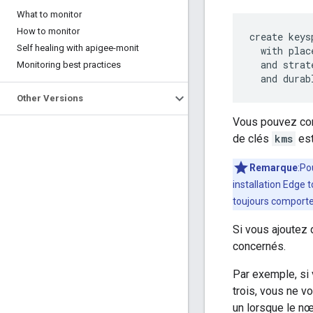
What to monitor
How to monitor
create keys
Self healing with apigee-monit
  with plac
  and strat
Monitoring best practices
  and durab
Other Versions
Vous pouvez con
de clés
kms
est
Remarque
:Po
installation Edge 
toujours comporte
Si vous ajoutez 
concernés.
Par exemple, si
trois, vous ne 
un lorsque le nœ