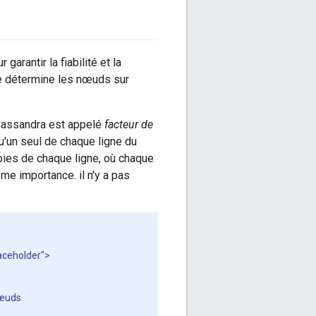
rantir la fiabilité et la
ge détermine les nœuds sur
 Cassandra est appelé
facteur de
qu'un seul de chaque ligne du
opies de chaque ligne, où chaque
me importance. il n'y a pas
laceholder">
nœuds