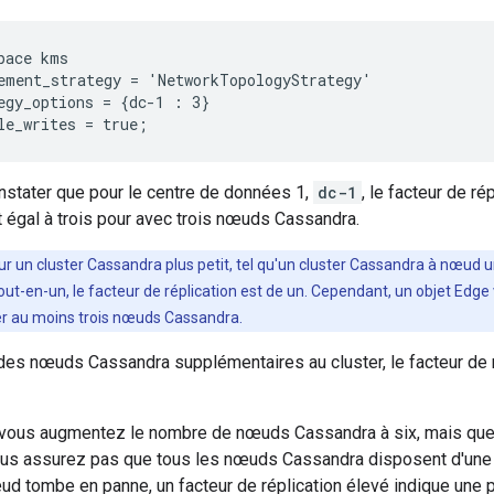
pace kms

ement_strategy = 'NetworkTopologyStrategy'

egy_options = {dc-1 : 3}

le_writes = true;
stater que pour le centre de données 1,
dc-1
, le facteur de r
 égal à trois pour avec trois nœuds Cassandra.
ur un cluster Cassandra plus petit, tel qu'un cluster Cassandra à nœud u
tout-en-un, le facteur de réplication est de un. Cependant, un objet Edge 
r au moins trois nœuds Cassandra.
des nœuds Cassandra supplémentaires au cluster, le facteur de r
 vous augmentez le nombre de nœuds Cassandra à six, mais que v
vous assurez pas que tous les nœuds Cassandra disposent d'une 
ud tombe en panne, un facteur de réplication élevé indique une p