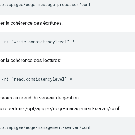
opt/apigee/edge-message-processor/conf
er la cohérence des écritures:
 -ri "write.consistencylevel" *
er la cohérence des lectures:
 -ri "read.consistencylevel" *
-vous au nœud du serveur de gestion.
u répertoire /opt/apigee/edge-management-server/conf:
opt/apigee/edge-management-server/conf