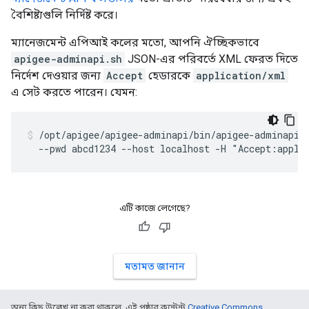
বৈশিষ্ট্যগুলি নির্দিষ্ট করে।
ম্যানেজমেন্ট এপিআই কলের মতো, আপনি ঐচ্ছিকভাবে
apigee-adminapi.sh
JSON-এর পরিবর্তে XML ফেরত দিতে
নির্দেশ দেওয়ার জন্য
Accept
হেডারকে
application/xml
এ সেট করতে পারেন। যেমন:
/opt/apigee/apigee-adminapi/bin/apigee-adminapi.s
  --pwd abcd1234 --host localhost -H "Accept:appli
এটি কাজে লেগেছে?
মতামত জানান
অন্য কিছু উল্লেখ না করা থাকলে, এই পৃষ্ঠার কন্টেন্ট
Creative Commons