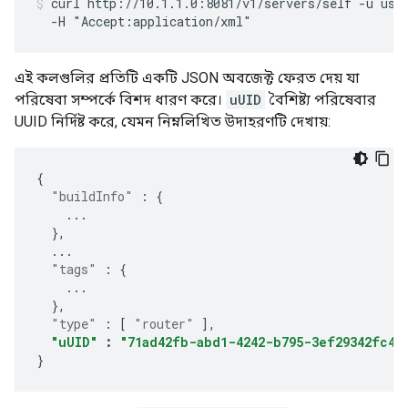
curl http://10.1.1.0:8081/v1/servers/self -u user
  -H "Accept:application/xml"
এই কলগুলির প্রতিটি একটি JSON অবজেক্ট ফেরত দেয় যা
পরিষেবা সম্পর্কে বিশদ ধারণ করে।
uUID
বৈশিষ্ট্য পরিষেবার
UUID নির্দিষ্ট করে, যেমন নিম্নলিখিত উদাহরণটি দেখায়:
{
"buildInfo"
:
{
...
},
...
"tags"
:
{
...
},
"type"
:
[
"router"
],
"uUID"
:
"71ad42fb-abd1-4242-b795-3ef29342fc42
}