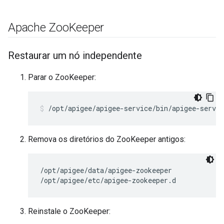
Apache Zoo
Keeper
Restaurar um nó independente
Parar o ZooKeeper:
/opt/apigee/apigee-service/bin/apigee-servic
Remova os diretórios do ZooKeeper antigos:
/opt/apigee/data/apigee-zookeeper

/opt/apigee/etc/apigee-zookeeper.d
Reinstale o ZooKeeper: