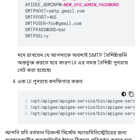
APIGEE_ADMINPW=
NEW_SYS_ADMIN_PASSWORD
SMTPHOST=smtp.gmail.com

SMTPPORT=465

SMTPUSER=foo@gmail.com

SMTPPASSWORD=bar

SMTPSSL=y
মনে রাখবেন যে আপনাকে অবশ্যই SMTP বৈশিষ্ট্যগুলি
অন্তর্ভুক্ত করতে হবে কারণ UI এর সমস্ত বৈশিষ্ট্য পুনরায়
সেট করা হয়েছে৷
এজ UI পুনরায় কনফিগার করুন:
/opt/apigee/apigee-service/bin/apigee-servic
/opt/apigee/apigee-service/bin/apigee-servic
আপনি যদি বর্তমান ডিফল্ট সিস্টেম অ্যাডমিনিস্ট্রেটরের জন্য