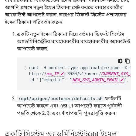
ব্যবহারকারীর অ্যাকাউন্টের ইমেল ঠিকানা পরিবর্তন করতে চান,
আপনি প্রথমে নতুন ইমেল ঠিকানা সেট করতে ব্যবহারকারীর
অ্যাকাউন্ট আপডেট করুন, তারপর ডিফল্ট সিস্টেম প্রশাসকের
ইমেল ঠিকানা পরিবর্তন করুন:
একটি নতুন ইমেল ঠিকানা দিয়ে বর্তমান ডিফল্ট সিস্টেম
অ্যাডমিনিস্ট্রেটর ব্যবহারকারীর ব্যবহারকারীর অ্যাকাউন্ট
আপডেট করুন:
curl -H content-type:application/json -X PU
  http://
ms_IP
:8080/v1/users/
CURRENT_SYS_AD
  -d '{"emailId": "
NEW_SYS_ADMIN_EMAIL
", "
/opt/apigee/customer/defaults.sh
ফাইলটি
আপডেট করতে এবং এজ UI আপডেট করতে পূর্ববর্তী
পদ্ধতি থেকে 2, 3. এবং 4 ধাপগুলি পুনরাবৃত্তি করুন৷
একটি সিস্টেম অ্যাডমিনিস্ট্রেটরের ইমেল