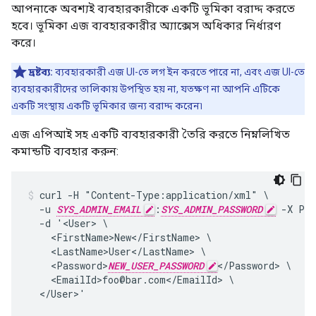
আপনাকে অবশ্যই ব্যবহারকারীকে একটি ভূমিকা বরাদ্দ করতে
হবে। ভূমিকা এজ ব্যবহারকারীর অ্যাক্সেস অধিকার নির্ধারণ
করে।
দ্রষ্টব্য:
ব্যবহারকারী এজ UI-তে লগ ইন করতে পারে না, এবং এজ UI-তে
ব্যবহারকারীদের তালিকায় উপস্থিত হয় না, যতক্ষণ না আপনি এটিকে
একটি সংস্থায় একটি ভূমিকার জন্য বরাদ্দ করেন৷
এজ এপিআই সহ একটি ব্যবহারকারী তৈরি করতে নিম্নলিখিত
কমান্ডটি ব্যবহার করুন:
curl -H "Content-Type:application/xml" \

  -u 
SYS_ADMIN_EMAIL
:
SYS_ADMIN_PASSWORD
 -X PO
  -d '<User> \

    <FirstName>New</FirstName> \

    <LastName>User</LastName> \

    <Password>
NEW_USER_PASSWORD
</Password> \

    <EmailId>foo@bar.com</EmailId> \

  </User>'