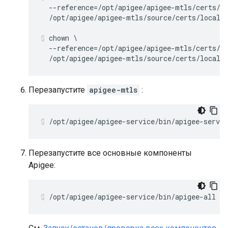
  --reference=/opt/apigee/apigee-mtls/certs/ca
  /opt/apigee/apigee-mtls/source/certs/local_
chown \

  --reference=/opt/apigee/apigee-mtls/certs/ca
  /opt/apigee/apigee-mtls/source/certs/local_
Перезапустите
apigee-mtls
:
/opt/apigee/apigee-service/bin/apigee-servi
Перезапустите все основные компоненты
Apigee:
/opt/apigee/apigee-service/bin/apigee-all st