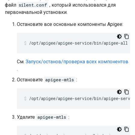
файл
silent.conf
, который использовался для
первоначальной установки.
Остановите все основные компоненты Apigee:
/opt/apigee/apigee-service/bin/apigee-all st
См.
Запуск/останов/проверка всех компонентов
.
Остановите
apigee-mtls
:
/opt/apigee/apigee-service/bin/apigee-servi
Удалите
apigee-mtls
: