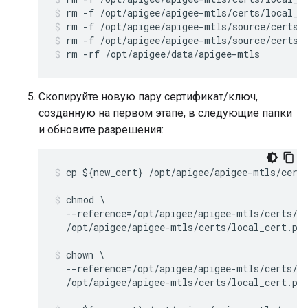
rm -f /opt/apigee/apigee-mtls/certs/local_k
rm -f /opt/apigee/apigee-mtls/source/certs/
rm -f /opt/apigee/apigee-mtls/source/certs/
rm -rf /opt/apigee/data/apigee-mtls
Скопируйте новую пару сертификат/ключ,
созданную на первом этапе, в следующие папки
и обновите разрешения:
cp ${new_cert} /opt/apigee/apigee-mtls/certs
chmod \

  --reference=/opt/apigee/apigee-mtls/certs/ca
  /opt/apigee/apigee-mtls/certs/local_cert.pe
chown \

  --reference=/opt/apigee/apigee-mtls/certs/ca
  /opt/apigee/apigee-mtls/certs/local_cert.pe