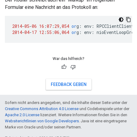
Formular eine Nachricht an das Protokoll an:
2014
-
05
-
06
16
:
07
:
29
,
054
or
g
:
env
:
RPCClientClientP
2014
-
04
-
17
12
:
55
:
06
,
064
or
g
:
env
:
nioEventLoopGrou
War das hilfreich?
FEEDBACK GEBEN
Sofern nicht anders angegeben, sind die Inhalte dieser Seite unter der
Creative Commons Attribution 4.0 License
und Codebeispiele unter der
Apache 2.0 License
lizenziert. Weitere Informationen finden Sie in den
Websiterichtlinien von Google Developers
. Java ist eine eingetragene
Marke von Oracle und/oder seinen Partnern.