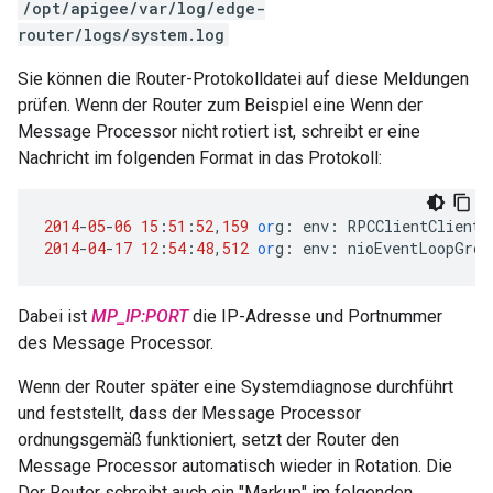
/opt/apigee/var/log/edge-
router/logs/system.log
Sie können die Router-Protokolldatei auf diese Meldungen
prüfen. Wenn der Router zum Beispiel eine Wenn der
Message Processor nicht rotiert ist, schreibt er eine
Nachricht im folgenden Format in das Protokoll:
2014
-
05
-
06
15
:
51
:
52
,
159
or
g
:
env
:
RPCClientClientP
2014
-
04
-
17
12
:
54
:
48
,
512
or
g
:
env
:
nioEventLoopGrou
Dabei ist
MP_IP:PORT
die IP-Adresse und Portnummer
des Message Processor.
Wenn der Router später eine Systemdiagnose durchführt
und feststellt, dass der Message Processor
ordnungsgemäß funktioniert, setzt der Router den
Message Processor automatisch wieder in Rotation. Die
Der Router schreibt auch ein "Markup" im folgenden