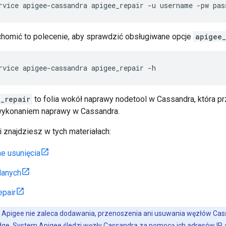
rvice apigee-cassandra apigee_repair -u username -pw pas
homić to polecenie, aby sprawdzić obsługiwane opcje
apigee_
rvice apigee-cassandra apigee_repair -h
_repair
to folia wokół naprawy nodetool w Cassandra, która
wykonaniem naprawy w Cassandra.
i znajdziesz w tych materiałach:
e usunięcia
danych
epair
 Apigee nie zaleca dodawania, przenoszenia ani usuwania węzłów Cas
dge
. System Apigee śledzi węzły Cassandra za pomocą ich adresów IP,