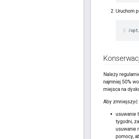
Uruchom p
/opt
Konserwacj
Należy regularn
najmniej 50% wo
miejsca na dysk
Aby zmniejszyć 
usuwanie t
tygodni, z
usuwanie n
pomocy, ab