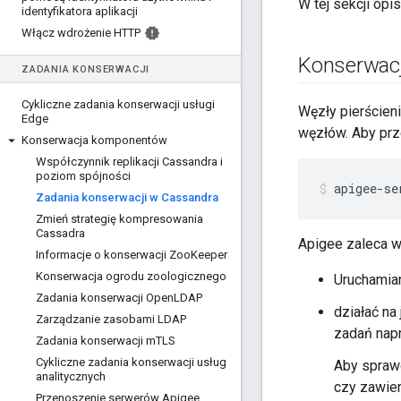
W tej sekcji op
identyfikatora aplikacji
Włącz wdrożenie HTTP
Konserwacj
ZADANIA KONSERWACJI
Cykliczne zadania konserwacji usługi
Węzły pierścien
Edge
węzłów. Aby prz
Konserwacja komponentów
Współczynnik replikacji Cassandra i
poziom spójności
apigee-se
Zadania konserwacji w Cassandra
Zmień strategię kompresowania
Cassadra
Apigee zaleca w
Informacje o konserwacji Zoo
Keeper
Konserwacja ogrodu zoologicznego
Uruchamian
Zadania konserwacji Open
LDAP
działać na
Zarządzanie zasobami LDAP
zadań nap
Zadania konserwacji m
TLS
Cykliczne zadania konserwacji usług
Aby sprawd
analitycznych
czy zawier
Przenoszenie serwerów Apigee