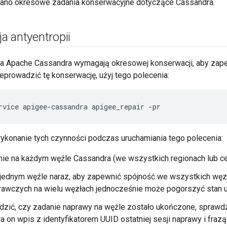
isano okresowe zadania konserwacyjne dotyczące Cassandra.
a antyentropii
ia Apache Cassandra wymagają okresowej konserwacji, aby zap
eprowadzić tę konserwację, użyj tego polecenia:
rvice apigee-cassandra apigee_repair -pr
ykonanie tych czynności podczas uruchamiania tego polecenia:
ie na każdym węźle Cassandra (we wszystkich regionach lub ce
 jednym węźle naraz, aby zapewnić spójność we wszystkich węzł
rawczych na wielu węzłach jednocześnie może pogorszyć stan u
zić, czy zadanie naprawy na węźle zostało ukończone, sprawd
a on wpis z identyfikatorem UUID ostatniej sesji naprawy i fraz