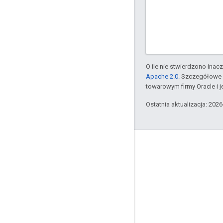
O ile nie stwierdzono inacze
Apache 2.0
. Szczegółowe 
towarowym firmy Oracle i 
Ostatnia aktualizacja: 202
Apigee – informacje
We're part of Google
Zdarzenia
Partnerzy
E-booki i transmisje internetowe