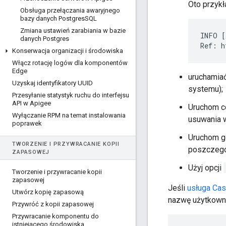
Oto przykł
Obsługa przełączania awaryjnego
bazy danych Postgres
SQL
Zmiana ustawień zarabiania w bazie
INFO [
danych Postgres
Ref: h
Konserwacja organizacji i środowiska
Włącz rotację logów dla komponentów
Edge
uruchamia
Uzyskaj identyfikatory UUID
systemu);
Przesyłanie statystyk ruchu do interfejsu
API w Apigee
Uruchom co
Wyłączanie RPM na temat instalowania
usuwania 
poprawek
Uruchom go
TWORZENIE I PRZYWRACANIE KOPII
poszczegól
ZAPASOWEJ
Użyj opcji
Tworzenie i przywracanie kopii
zapasowej
Jeśli
usługa Cas
Utwórz kopię zapasową
nazwę użytkownik
Przywróć z kopii zapasowej
Przywracanie komponentu do
istniejącego środowiska