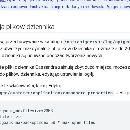
dzania odpowiednich aktualizacji metadanych środowiska Apigee spow
a plików dziennika
 są przechowywane w katalogu
/opt/apigee/var/log/apige
 utworzyć maksymalnie 50 plików dziennika o rozmiarze do 20
sze dzienniki są usuwane podczas tworzenia nowych.
 że pliki dziennika Cassandra zajmują zbyt dużo miejsca, możesz
o plików dziennika, edytując ustawienia log4j.
 te właściwości, kliknij Edytuj
gee/customer/application/cassandra.properties
. Jeśli p
ogback_maxfilesize=20MB

file size

ogback_maxbackupindex=50 # max open files