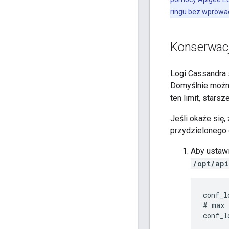
ringu bez wprowa
Konserwacj
Logi Cassandra
Domyślnie można
ten limit, star
Jeśli okaże się,
przydzielonego d
Aby ustawić
/opt/api
conf_l
# max 
conf_l