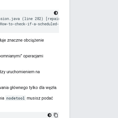
sion.java (line 282) [repair #2e7009b0-c03d-11e4-9012-99
How-to-check-if-a-scheduled-nodetool-repair-ran-successf
duje znaczne obciążenie
pomnianymi” operacjami
ędzy uruchomieniem na
wania głównego tylko dla węzła.
nia
nodetool
musisz podać