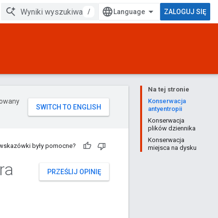
/
ZALOGUJ SIĘ
Na tej stronie
erowany
Konserwacja
antyentropii
Konserwacja
plików dziennika
Konserwacja
 wskazówki były pomocne?
miejsca na dysku
ra
PRZEŚLIJ OPINIĘ