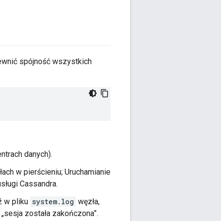
ewnić spójność wszystkich
ntrach danych).
ach w pierścieniu; Uruchamianie
sługi Cassandra.
ź w pliku
system.log
węzła,
ą „sesja została zakończona”.