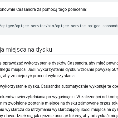
onownie Cassandra za pomocą tego polecenia:
/apigee/apigee-service/bin/apigee-service apigee-cassand
a miejsca na dysku
ie sprawdzać wykorzystanie dysków Cassandra, aby mieć pewnoś
lnego miejsca. Jeśli wykorzystanie dysku wzrośnie powyżej 50
u, aby zmniejszyć procent wykorzystania.
wykorzystanie dysku, Cassandra automatycznie wykonuje te ope
okenów uwierzytelniania po wygaśnięciu. W zależności od konfig
anim zwolnione zostanie miejsce na dysku zajmowane przez tok
ie wystarcza do utrzymania wystarczającej ilości miejsca na dy
y dowiedzieć się, jak ręcznie usunąć tokeny, aby odzyskać miej