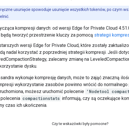
ręczne usunięcie spowoduje usunięcie
wszystkich
tokenów, po czym wsz
elnić.
cząca kompresji danych: od wersji Edge for Private Cloud 4.51.
 będą tworzyć przestrzenie kluczy za pomocą
strategii kompre
 starszych wersji Edge for Private Cloud, które zostały zaktuali
ędą nadal korzystać z poprzedniej strategii kompresji. Jeśli do
eredCompactionStrategy, zalecamy zmianę na LeveledCompaction
korzystanie dysku.
andra wykonuje kompresję danych, może to zająć znaczną ilość 
presji wykorzystanie zasobów powinno wrócić do normalnego 
uruchomiona, możesz uruchomić polecenie
'Nodetool compact
 polecenia
compactionstats
informują, czy są oczekujące kom
y czas ich ukończenia.
Czy te wskazówki były pomocne?