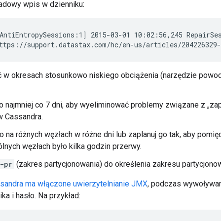
adowy wpis w dzienniku:
AntiEntropySessions:1] 2015-03-01 10:02:56,245 RepairSes
ttps://support.datastax.com/hc/en-us/articles/204226329-
ć w okresach stosunkowo niskiego obciążenia (narzędzie powo
 najmniej co 7 dni, aby wyeliminować problemy związane z „za
w Cassandra.
 na różnych węzłach w różne dni lub zaplanuj go tak, aby pomi
nych węzłach było kilka godzin przerwy.
-pr
(zakres partycjonowania) do określenia zakresu partycjono
sandra ma włączone uwierzytelnianie JMX
, podczas wywoływa
a i hasło. Na przykład: