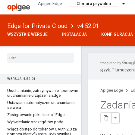
Apigee Edge
Chmura prywatna
Edge for Private Cloud
v4.52.01
WSZYSTKIE WERSJE
INSTALACJA
KONFIGURACJA
język. Tłumaczen
WERSJA 4
.
52
.
01
Apigee Edge
Ed
Uruchamianie
,
zatrzymywanie i ponowne
uruchamianie urządzenia Edge
Zadania
Ustawiam automatyczne uruchamianie
serwera
Zastępowanie pliku licencji Edge
Wyświetlanie szczegółów poda
Włącz dostęp do tokenów OAuth 2
.
0 za
pomocą identyfikatora użytkownika i