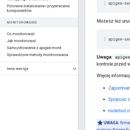
apigee-se
Ponowne instalowanie i przywracanie
komponentów
Możesz też uruc
MONITOROWANIE
Co monitorować
apigee-se
Jak monitorować
Samozdrowienie z apigee-monit
Sprawdzone metody monitorowania
Uwaga:
apigee
kontrole przed 
Inne wersje
Więcej informacj
Zapomnian
Spójność 
nodetool r
UWAGA:
firma
pomocy Apigee E