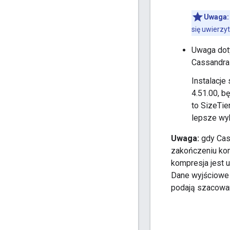
Uwaga:
się uwierzyt
Uwaga doty
Cassandra
Instalacje
4.51.00, b
to SizeTi
lepsze wy
Uwaga:
gdy Cass
zakończeniu kom
kompresja jest 
Dane wyjściowe
podają szacowan