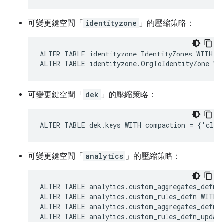
可變更鍵空間「
identityzone
」的壓縮策略：
ALTER TABLE identityzone.IdentityZones WITH c
ALTER TABLE identityzone.OrgToIdentityZone WI
可變更鍵空間「
dek
」的壓縮策略：
ALTER TABLE dek.keys WITH compaction = {'clas
可變更鍵空間「
analytics
」的壓縮策略：
ALTER TABLE analytics.custom_aggregates_defn 
ALTER TABLE analytics.custom_rules_defn WITH 
ALTER TABLE analytics.custom_aggregates_defn_
ALTER TABLE analytics.custom_rules_defn_updat