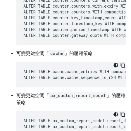
ALTER TABLE counter.counters_current_version 
ALTER TABLE counter.counters_with_expiry WITH
ALTER TABLE counter.counters WITH compaction 
ALTER TABLE counter.key_timestamp_count WITH 
ALTER TABLE counter.timestamp_key WITH compac
ALTER TABLE counter.period_timestamp WITH com
ALTER TABLE counter.gateway_quota WITH compac
可變更鍵空間「
cache
」的壓縮策略：
ALTER TABLE cache.cache_entries WITH compacti
ALTER TABLE cache.cache_sequence_id_r24 WITH 
可變更鍵空間「
ax_custom_report_model
」的壓縮
策略：
ALTER TABLE ax_custom_report_model.report_des
ALTER TABLE ax_custom_report_model.report_id_