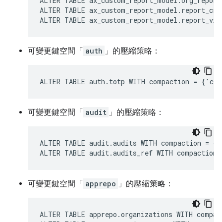
ALTER TABLE ax_custom_report_model.org_report
ALTER TABLE ax_custom_report_model.report_cre
ALTER TABLE ax_custom_report_model.report_vie
可變更鍵空間「
auth
」的壓縮策略：
ALTER TABLE auth.totp WITH compaction = {'cla
可變更鍵空間「
audit
」的壓縮策略：
ALTER TABLE audit.audits WITH compaction = {'
ALTER TABLE audit.audits_ref WITH compaction 
可變更鍵空間「
apprepo
」的壓縮策略：
ALTER TABLE apprepo.organizations WITH compac