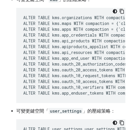
ALTER TABLE kms.organizations WITH compaction
ALTER TABLE kms.maps WITH compaction = {'clas
ALTER TABLE kms.apps WITH compaction = {'clas
ALTER TABLE kms.app_credentials WITH compacti
ALTER TABLE kms.api_products WITH compaction 
ALTER TABLE kms.apiproducts_appslist WITH com
ALTER TABLE kms.api_resources WITH compaction
ALTER TABLE kms.app_end_user WITH compaction 
ALTER TABLE kms.oauth_20_authorization_codes 
ALTER TABLE kms.oauth_20_access_tokens WITH c
ALTER TABLE kms.oauth_10_request_tokens WITH 
ALTER TABLE kms.oauth_10_access_tokens WITH c
ALTER TABLE kms.oauth_10_verifiers WITH compa
ALTER TABLE kms.app_enduser_tokens WITH compa
可變更鍵空間「
user_settings
」的壓縮策略：
ALTER TABLE user_settings.user_settings WITH 