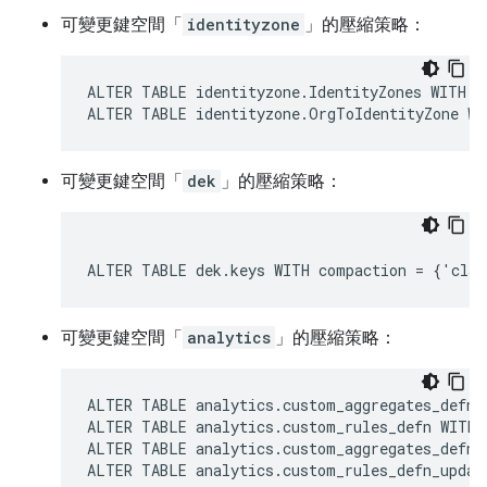
可變更鍵空間「
identityzone
」的壓縮策略：
ALTER TABLE identityzone.IdentityZones WITH c
ALTER TABLE identityzone.OrgToIdentityZone WI
可變更鍵空間「
dek
」的壓縮策略：
ALTER TABLE dek.keys WITH compaction = {'clas
可變更鍵空間「
analytics
」的壓縮策略：
ALTER TABLE analytics.custom_aggregates_defn 
ALTER TABLE analytics.custom_rules_defn WITH 
ALTER TABLE analytics.custom_aggregates_defn_
ALTER TABLE analytics.custom_rules_defn_updat