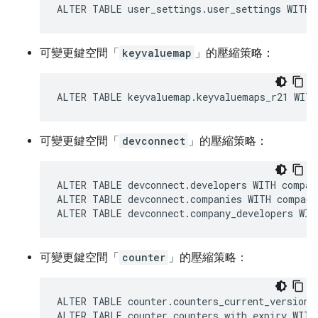
ALTER TABLE user_settings.user_settings WITH 
可變更鍵空間「
keyvaluemap
」的壓縮策略：
ALTER TABLE keyvaluemap.keyvaluemaps_r21 WITH
可變更鍵空間「
devconnect
」的壓縮策略：
ALTER TABLE devconnect.developers WITH compac
ALTER TABLE devconnect.companies WITH compact
ALTER TABLE devconnect.company_developers WIT
可變更鍵空間「
counter
」的壓縮策略：
ALTER TABLE counter.counters_current_version 
ALTER TABLE counter.counters_with_expiry WITH