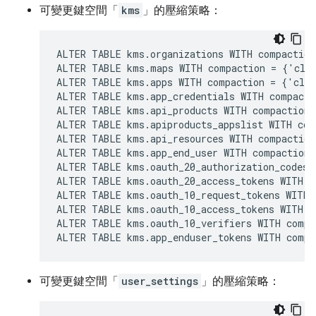
可變更鍵空間「
kms
」的壓縮策略：
ALTER TABLE kms.organizations WITH compaction
ALTER TABLE kms.maps WITH compaction = {'clas
ALTER TABLE kms.apps WITH compaction = {'clas
ALTER TABLE kms.app_credentials WITH compacti
ALTER TABLE kms.api_products WITH compaction 
ALTER TABLE kms.apiproducts_appslist WITH com
ALTER TABLE kms.api_resources WITH compaction
ALTER TABLE kms.app_end_user WITH compaction 
ALTER TABLE kms.oauth_20_authorization_codes 
ALTER TABLE kms.oauth_20_access_tokens WITH c
ALTER TABLE kms.oauth_10_request_tokens WITH 
ALTER TABLE kms.oauth_10_access_tokens WITH c
ALTER TABLE kms.oauth_10_verifiers WITH compa
ALTER TABLE kms.app_enduser_tokens WITH compa
可變更鍵空間「
user_settings
」的壓縮策略：