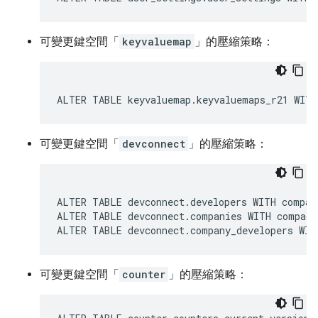
可變更鍵空間「
keyvaluemap
」的壓縮策略：
ALTER TABLE keyvaluemap.keyvaluemaps_r21 WITH
可變更鍵空間「
devconnect
」的壓縮策略：
ALTER TABLE devconnect.developers WITH compac
ALTER TABLE devconnect.companies WITH compact
ALTER TABLE devconnect.company_developers WIT
可變更鍵空間「
counter
」的壓縮策略：