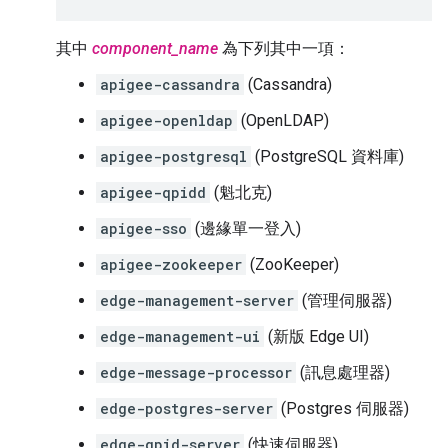
其中
component_name
為下列其中一項：
apigee-cassandra
(Cassandra)
apigee-openldap
(OpenLDAP)
apigee-postgresql
(PostgreSQL 資料庫)
apigee-qpidd
(魁北克)
apigee-sso
(邊緣單一登入)
apigee-zookeeper
(ZooKeeper)
edge-management-server
(管理伺服器)
edge-management-ui
(新版 Edge UI)
edge-message-processor
(訊息處理器)
edge-postgres-server
(Postgres 伺服器)
edge-qpid-server
(快速伺服器)