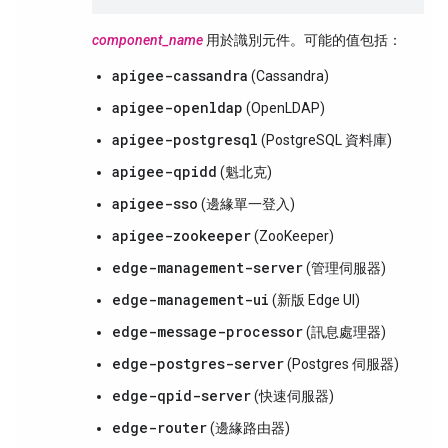
component_name
用於識別元件。可能的值包括：
apigee-cassandra
(Cassandra)
apigee-openldap
(OpenLDAP)
apigee-postgresql
(PostgreSQL 資料庫)
apigee-qpidd
(魁北克)
apigee-sso
(邊緣單一登入)
apigee-zookeeper
(ZooKeeper)
edge-management-server
(管理伺服器)
edge-management-ui
(新版 Edge UI)
edge-message-processor
(訊息處理器)
edge-postgres-server
(Postgres 伺服器)
edge-qpid-server
(快速伺服器)
edge-router
(邊緣路由器)