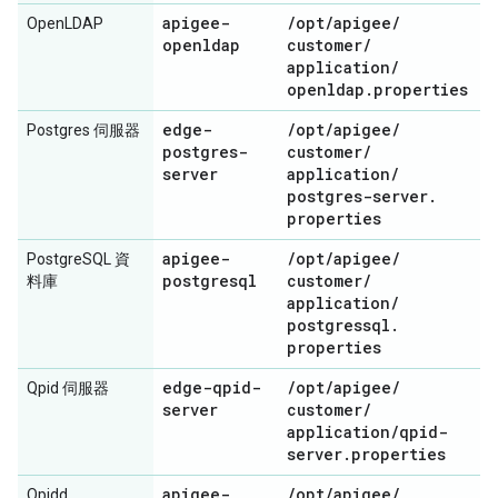
apigee-
/
opt
/
apigee
/
OpenLDAP
openldap
customer
/
application
/
openldap
.
properties
edge-
/
opt
/
apigee
/
Postgres 伺服器
postgres-
customer
/
server
application
/
postgres-server
.
properties
apigee-
/
opt
/
apigee
/
PostgreSQL 資
postgresql
customer
/
料庫
application
/
postgressql
.
properties
edge-qpid-
/
opt
/
apigee
/
Qpid 伺服器
server
customer
/
application
/
qpid-
server
.
properties
apigee-
/
opt
/
apigee
/
Qpidd