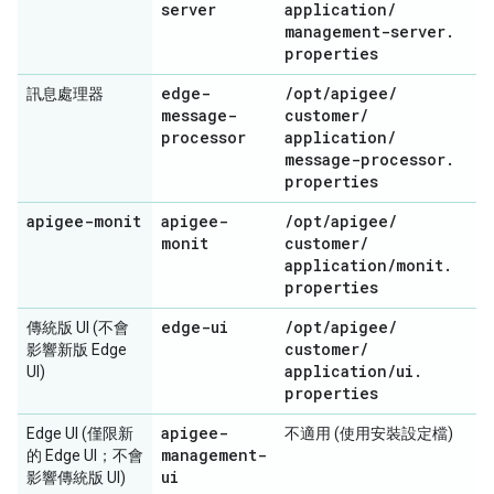
server
application
/
management-server
.
properties
edge-
/
opt
/
apigee
/
訊息處理器
message-
customer
/
processor
application
/
message-processor
.
properties
apigee-monit
apigee-
/
opt
/
apigee
/
monit
customer
/
application
/
monit
.
properties
edge-ui
/
opt
/
apigee
/
傳統版 UI (不會
customer
/
影響新版 Edge
application
/
ui
.
UI)
properties
apigee-
Edge UI (僅限新
不適用 (使用安裝設定檔)
management-
的 Edge UI；不會
ui
影響傳統版 UI)