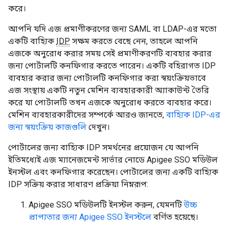
করে।
আপনি যদি এজ প্রমাণীকরণের জন্য SAML বা LDAP-এর মতো
একটি বাহ্যিক
IDP
সক্ষম করতে বেছে নেন, তাহলে আপনি
এজকে অনুরোধ করার সময় সেই প্রমাণীকরণটি ব্যবহার করার
জন্য পোর্টালটি কনফিগার করতে পারেন। একটি বহিরাগত IDP
ব্যবহার করার জন্য পোর্টালটি কনফিগার করা স্বয়ংক্রিয়ভাবে
এজ সংস্থায় একটি নতুন মেশিন ব্যবহারকারী অ্যাকাউন্ট তৈরি
করে যা পোর্টালটি তখন এজকে অনুরোধ করতে ব্যবহার করে।
মেশিন ব্যবহারকারীদের সম্পর্কে আরও জানতে,
বাহ্যিক IDP-এর
জন্য স্বয়ংক্রিয় কাজগুলি
দেখুন।
পোর্টালের জন্য বাহ্যিক IDP সমর্থনের প্রয়োজন যে আপনি
ইতিমধ্যেই এজ ম্যানেজমেন্ট সার্ভার নোডে Apigee SSO মডিউল
ইনস্টল এবং কনফিগার করেছেন। পোর্টালের জন্য একটি বাহ্যিক
IDP সক্রিয় করার সাধারণ প্রক্রিয়া নিম্নরূপ:
Apigee SSO মডিউলটি ইনস্টল করুন, যেমনটি
উচ্চ
প্রাপ্যতার জন্য Apigee SSO ইনস্টলে
বর্ণিত হয়েছে।