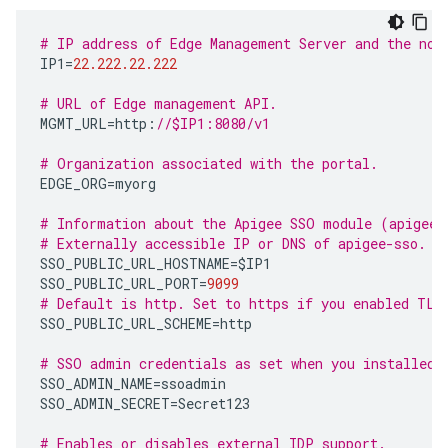
# IP address of Edge Management Server and the nod
IP1
=
22.222.22.222
# URL of Edge management API.
MGMT_URL
=
http
:
//$IP1:8080/v1
# Organization associated with the portal.
EDGE_ORG
=
myorg
# Information about the Apigee SSO module (apigee-
# Externally accessible IP or DNS of apigee-sso.
SSO_PUBLIC_URL_HOSTNAME
=
$IP1
SSO_PUBLIC_URL_PORT
=
9099
# Default is http. Set to https if you enabled TLS
SSO_PUBLIC_URL_SCHEME
=
http
# SSO admin credentials as set when you installed 
SSO_ADMIN_NAME
=
ssoadmin
SSO_ADMIN_SECRET
=
Secret123
# Enables or disables external IDP support.