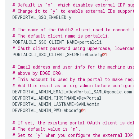
# Default is "n", which disables external IDP supp
# Change it to "y" to enable external IDs support.
DEVPORTAL_SSO_ENABLED
=
y
# The name of the OAuth2 client used to connect to
# The default client name is portalcli.
PORTALCLI_SSO_CLIENT_NAME
=
portalcli
# OAuth client password using uppercase, lowercase
PORTALCLI_SSO_CLIENT_SECRET
=
Abcdefg
@1
# Email address and user info for the machine user
# above by EDGE_ORG.
# This account is used by the portal to make reque
# Add this email as an org admin before configurin
DEVPORTAL_ADMIN_EMAIL
=
DevPortal_SAML
@
google
.
com
DEVPORTAL_ADMIN_FIRSTNAME
=
DevPortal
DEVPORTAL_ADMIN_LASTNAME
=
SAMLAdmin
DEVPORTAL_ADMIN_PWD
=
Abcdefg
@1
# If set, the existing portal OAuth client is dele
# The default value is "n".
# Set to "y" when you configure the external IDP a