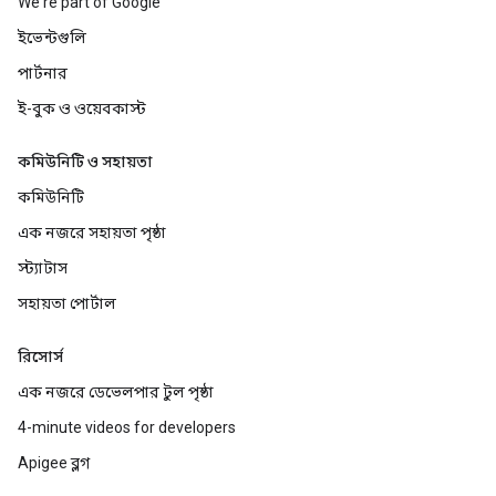
We're part of Google
ইভেন্টগুলি
পার্টনার
ই-বুক ও ওয়েবকাস্ট
কমিউনিটি ও সহায়তা
কমিউনিটি
এক নজরে সহায়তা পৃষ্ঠা
স্ট্যাটাস
সহায়তা পোর্টাল
রিসোর্স
এক নজরে ডেভেলপার টুল পৃষ্ঠা
4-minute videos for developers
Apigee ব্লগ