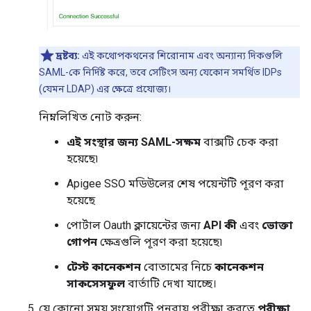
দ্রষ্টব্য:
এই কথোপকথনের শিরোনাম এবং অন্যান্য দিকগুলি
SAML-কে নির্দিষ্ট করে, তবে সেটিংস অন্য যেকোন সমর্থিত IDPs
(যেমন LDAP) এর ক্ষেত্রে প্রযোজ্য।
নিম্নলিখিত নোট করুন:
এই সংস্থার জন্য SAML-সক্ষম
বাক্সটি চেক করা
হয়েছে৷
Apigee SSO মডিউলের শেষ পয়েন্টটি পূরণ করা
হয়েছে
পোর্টাল Oauth ক্লায়েন্টের জন্য
API কী
এবং
ভোক্তা
গোপন
ক্ষেত্রগুলি পূরণ করা হয়েছে৷
টেস্ট কানেকশন
বোতামের নিচে
কানেকশন
সাকসেসফুল
বার্তাটি দেখা যাচ্ছে।
যে কোনো সময় সংযোগটি পুনরায় পরীক্ষা করতে
পরীক্ষা