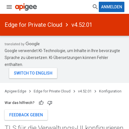
ANMELDEN
Edge for Private Cloud
v4.52.01
Google verwendet KI-Technologie, um Inhalte in Ihre bevorzugte
Sprache zu übersetzen. KI-Übersetzungen können Fehler
enthalten.
Apigee Edge
Edge for Private Cloud
v4.52.01
Konfiguration
War das hilfreich?
FEEDBACK GEBEN
TLS für die Verwaltungs-UI konfigurieren