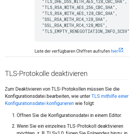
"TLS_DHE_DSS_WITH_AES_128_CBC_SHA",

"TLS_RSA_WITH_AES_256_CBC_SHA",

"TLS_RSA_WITH_AES_128_CBC_SHA",

"SSL_RSA_WITH_RC4_128_SHA",

"SSL_RSA_WITH_RC4_128_MD5",

"TLS_EMPTY_RENEGOTIATION_INFO_SCSV"
Liste der verfügbaren Chiffren aufrufen
hier
.
TLS-Protokolle deaktivieren
Zum Deaktivieren von TLS-Protokollen müssen Sie die
Konfigurationsdatei bearbeiten, wie unter
TLS mithilfe einer
Konfigurationsdatei konfigurieren
wie folgt:
Öffnen Sie die Konfigurationsdatei in einem Editor.
Wenn Sie ein einzelnes TLS-Protokoll deaktivieren
möchten, z. B. TLSv1.0, fügen Sie Folgendes hinzu: in