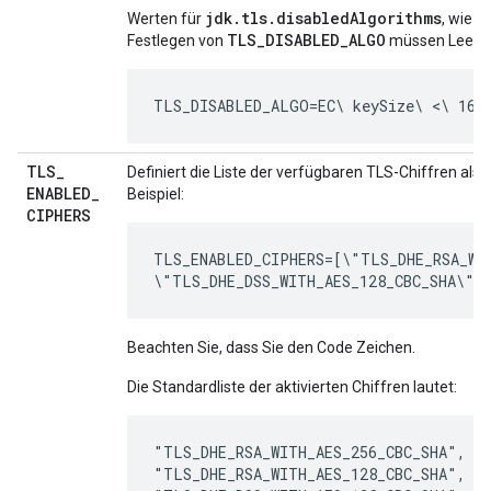
jdk.tls.disabledAlgorithms
Werten für
, wie
hi
TLS_DISABLED_ALGO
Festlegen von
müssen Leerze
TLS_DISABLED_ALGO=EC\ keySize\ <\ 160,
TLS
_
Definiert die Liste der verfügbaren TLS-Chiffren al
ENABLED
_
Beispiel:
CIPHERS
TLS_ENABLED_CIPHERS=[\"TLS_DHE_RSA_WIT
\"TLS_DHE_DSS_WITH_AES_128_CBC_SHA\"]
Beachten Sie, dass Sie den Code Zeichen.
Die Standardliste der aktivierten Chiffren lautet:
"TLS_DHE_RSA_WITH_AES_256_CBC_SHA",

"TLS_DHE_RSA_WITH_AES_128_CBC_SHA",
