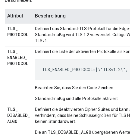
beschrieben:
Attribut
Beschreibung
TLS
_
Definiert das Standard-TLS-Protokoll für die Edge-B
PROTOCOL
Standardmäßig wird TLS 1.2 verwendet. Gültige Wert
TLSv1.
TLS
_
Definiert die Liste der aktivierten Protokolle als kom
ENABLED
_
PROTOCOL
TLS_ENABLED_PROTOCOL=[\"TLSv1.2\", \
Beachten Sie, dass Sie den Code Zeichen.
Standardmäßig sind alle Protokolle aktiviert.
TLS
_
Definiert die deaktivierten Cipher Suites und kann 
DISABLED
_
verhindern, dass kleine Schlüsselgrößen für TLS Han
ALGO
keinen Standardwert.
TLS_DISABLED_ALGO
Die an
übergebenen Werte en