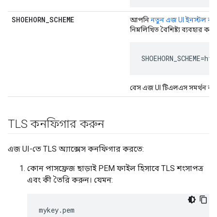
SHOEHORN
_
SCHEME
আপনি
নতুন এজ UI ইনস্টল ক
নিম্নলিখিত বৈশিষ্ট্য ব্যবহার কর
SHOEHORN_SCHEME=htt
বেস এজ UI টিএলএস সমর্থন করে
TLS কনফিগার করুন
এজ UI-তে TLS অ্যাক্সেস কনফিগার করতে:
কোন পাসফ্রেজ ছাড়াই PEM ফাইল হিসাবে TLS শংসাপত্র
এবং কী তৈরি করুন। যেমন:
mykey.pem
