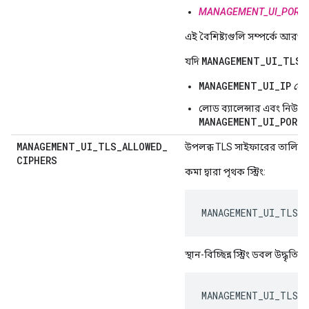
MANAGEMENT_UI_PORT
এই বৈশিষ্ট্যগুলি সম্পর্কে আর
MANAGEMENT_UI_TLS_
যদি
MANAGEMENT_UI_IP
লোড
লোড ব্যালেন্সার এবং নিউ 
MANAGEMENT_UI_PORT
ব
MANAGEMENT
_
UI
_
TLS
_
ALLOWED
_
উপলব্ধ TLS সাইফারের তালিকাকে এক
CIPHERS
কমা দ্বারা পৃথক স্ট্রিং:
MANAGEMENT_UI_TLS_A
স্থান-বিচ্ছিন্ন স্ট্রিং ডবল উদ্ধৃতি
MANAGEMENT_UI_TLS_A