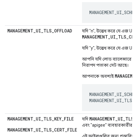
MANAGEMENT_UI_SCHEM
MANAGEMENT
_
UI
_
TLS
_
OFFLOAD
যদি "n", উল্লেখ করে যে এজ U
MANAGEMENT_UI_TLS_CER
যদি "y", উল্লেখ করে যে এজ UI-
আপনি যদি লোড ব্যালেন্সারে T
নিরাপদ পতাকা সেট আছে।
MANAGEME
আপনাকে অবশ্যই
MANAGEMENT_UI_SCHEME
MANAGEMENT_UI_TLS_
MANAGEMENT
_
UI
_
TLS
_
KEY
_
FILE
MANAGEMENT
_
UI
_
TLS
_
যদি
এবং "apigee" ব্যবহারকারীর ম
MANAGEMENT_UI_TLS_CERT_FILE
এই ফাইলগুলির জন্য প্রস্তাবিত 