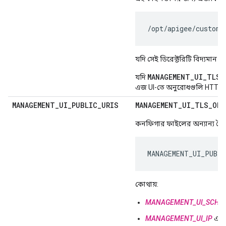
/opt/apigee/custome
যদি সেই ডিরেক্টরিটি বিদ্যমান 
MANAGEMENT_UI_TLS_
যদি
এজ UI-তে অনুরোধগুলি HTTP এ
MANAGEMENT
_
UI
_
PUBLIC
_
URIS
MANAGEMENT_UI_TLS_OFF
কনফিগার ফাইলের অন্যান্য বৈশিষ
MANAGEMENT_UI_PUBLI
কোথায়:
MANAGEMENT_UI_SCHE
MANAGEMENT_UI_IP
এজ U