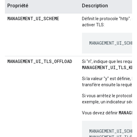
Propriété
Description
MANAGEMENT
_
UI
_
SCHEME
Définit le protocole "http". o
activer TLS:
MANAGEMENT_UI_SCHEM
MANAGEMENT
_
UI
_
TLS
_
OFFLOAD
Si "n", indique que les requê
MANAGEMENT_UI_TLS_KEY
Si la valeur "y" est définie,
transfère ensuite la requête 
Si vous arrêtez le protocole T
exemple, un indicateur sécuri
MANAGEM
Vous devez définir
MANAGEMENT_UI_SCHEME