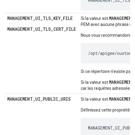
MANAGEMENT_UI_TLS_
MANAGEMENT
_
UI
_
TLS
_
KEY
_
FILE
MANAGEMENT
Si la valeur est
PEM avec aucune phrase secrè
MANAGEMENT_UI_TLS_CERT_FILE
Nous vous recommandons l'e
/opt/apigee/custome
Si ce répertoire n'existe pas,
MANAGEMENT
Si la valeur est
car les requêtes adressées au
MANAGEMENT
_
UI
_
PUBLIC
_
URIS
MANAGEMENT
Si la valeur est
Définissez cette propriété en
MANAGEMENT_UI_PUBLI