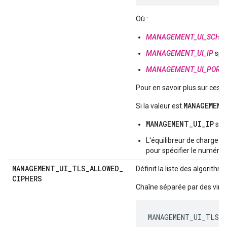
Où :
MANAGEMENT_UI_SCHE
MANAGEMENT_UI_IP
spéc
MANAGEMENT_UI_PORT
Pour en savoir plus sur ces 
MANAGEMENT
Si la valeur est
MANAGEMENT_UI_IP
spéc
L'équilibreur de charge e
pour spécifier le numéro d
MANAGEMENT
_
UI
_
TLS
_
ALLOWED
_
Définit la liste des algorit
CIPHERS
Chaîne séparée par des virgu
MANAGEMENT_UI_TLS_A