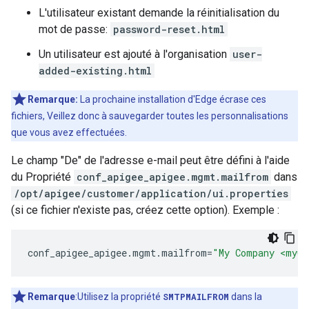
L'utilisateur existant demande la réinitialisation du
mot de passe:
password-reset.html
Un utilisateur est ajouté à l'organisation
user-
added-existing.html
Remarque:
La prochaine installation d'Edge écrase ces
fichiers, Veillez donc à sauvegarder toutes les personnalisations
que vous avez effectuées.
Le champ "De" de l'adresse e-mail peut être défini à l'aide
du Propriété
conf_apigee_apigee.mgmt.mailfrom
dans
/opt/apigee/customer/application/ui.properties
(si ce fichier n'existe pas, créez cette option). Exemple :
conf_apigee_apigee
.
mgmt
.
mailfrom
=
"My Company <myCo
Remarque
:Utilisez la propriété
SMTPMAILFROM
dans la