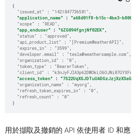
{
"issued_at"
:
"1421847736581"
,
"application_name"
:
"a68d01f8-b15c-4be3-b800-
"scope"
:
"READ"
,
"app_enduser"
:
"6ZG094fgnjNf02EK"
,
"status"
:
"approved"
,
"api_product_list"
:
"[PremiumWeatherAPI]"
,
"expires_in"
:
"3599"
,
"developer.email"
:
"tesla@weathersample.com"
,
"organization_id"
:
"0"
,
"token_type"
:
"BearerToken"
,
"client_id"
:
"k3nJyFJIA3p62DWOkLO6OJNi87GYXFmP
"access_token"
:
"7S22UqXGJDTuUADGzJzjXzXSaGJ
"organization_name"
:
"myorg"
,
"refresh_token_expires_in"
:
"0"
,
"refresh_count"
:
"0"
}
用於擷取及撤銷的 API 依使用者 ID 和應