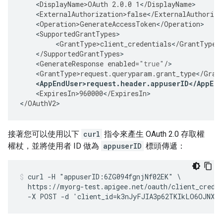
<
DisplayName>OAuth
2.0.0
1
<
/
DisplayName
<
ExternalAuthorization>false
<
/
ExternalAuthoriza
<
Operation>GenerateAccessToken
<
/
Operation
<
SupportedGrantTypes
<
GrantType>client_credentials
<
/
GrantType
<
/
SupportedGrantTypes
<
GenerateResponse
enabled
=
"true"
/
<
GrantType>request
.
queryparam
.
grant_type
<
/
Gran
<
AppEndUser>request
.
header
.
appuserID
<
/
AppEn
<
ExpiresIn>960000
<
/
ExpiresIn
>

<
/
OAuthV2
>
接著您可以使用以下
curl
指令來產生 OAuth 2.0 存取權
權杖，並將使用者 ID 做為
appuserID
標頭傳遞：
curl -H "appuserID:6ZG094fgnjNf02EK" \

  https://myorg-test.apigee.net/oauth/client_creden
  -X POST -d 'client_id=k3nJyFJIA3p62TKIkLO6OJNXF