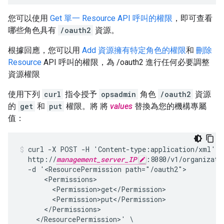
您可以使用
Get 單一 Resource API 呼叫的權限
，即可查看
哪些角色具有
/oauth2
資源。
根據回應，您可以用
Add 資源擁有特定角色的權限
和
刪除
Resource
API 呼叫的權限，為 /oauth2 進行任何必要調整
資源權限
使用下列
curl
指令授予
opsadmin
角色
/oauth2
資源
的
get
和
put
權限。將 將
values
替換為您的機構專屬
值：
curl -X POST -H 'Content-type:application/xml' \

  http://
management_server_IP
:8080/v1/organizati
  -d '<ResourcePermission path="/oauth2">

      <Permissions>

        <Permission>get</Permission>

        <Permission>put</Permission>

      </Permissions>

    </ResourcePermission>' \
