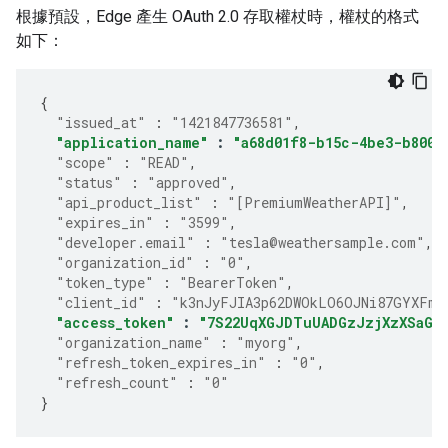
根據預設，Edge 產生 OAuth 2.0 存取權杖時，權杖的格式
如下：
{
"issued_at"
:
"1421847736581"
,
"application_name"
:
"a68d01f8-b15c-4be3-b800-
"scope"
:
"READ"
,
"status"
:
"approved"
,
"api_product_list"
:
"[PremiumWeatherAPI]"
,
"expires_in"
:
"3599"
,
"developer.email"
:
"tesla@weathersample.com"
,
"organization_id"
:
"0"
,
"token_type"
:
"BearerToken"
,
"client_id"
:
"k3nJyFJIA3p62DWOkLO6OJNi87GYXFmP
"access_token"
:
"7S22UqXGJDTuUADGzJzjXzXSaGJ
"organization_name"
:
"myorg"
,
"refresh_token_expires_in"
:
"0"
,
"refresh_count"
:
"0"
}