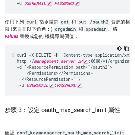
  -u 
USEREMAIL
:
PASSWORD
使用下列
curl
指令撤銷
get
和
put
/oauth2
資源的權
限 (來自非以下角色：)
orgadmin
和
opsadmin
。將
values
替換成您的 機構專屬價值：
curl -X DELETE -H 'Content-type:application/xml' 
  http://
management_server_IP
:8080/v1/organizati
  -d '<ResourcePermission path="/oauth2">

      <Permissions></Permissions>

    </ResourcePermission>' \

   -u 
USEREMAIL
:
PASSWORD
步驟 3：設定 oauth
_
max
_
search
_
limit 屬性
確認
conf_keymanagement_oauth_max_search_limit