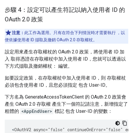
步驟 4：設定可以產生符記以納入使用者 ID 的
OAuth 2
.
0 政策
注意：
此工作為選用。只有在符合下列情況時才需要執行 ，以
便依據使用者 ID 擷取及撤銷 OAuth 2.0 存取權杖。
設定用來產生存取權杖的 OAuth 2.0 政策，將使用者 ID 加
入 取得憑證在存取權杖中加入使用者 ID，您就可以透過以
下方式擷取及撤銷權杖： 編號。
如要設定政策，在存取權杖中加入使用者 ID，則 存取權杖
必須包含使用者 ID，且您必須指定 包含 User-ID。
下方名為 GenerateAccessTokenClient 的 OAuth 2.0 政策會
產生 OAuth 2.0 存取權 產生下一個符記請注意，新增指定了
粗體的
<AppEndUser>
標記 包含 User-ID 的變數：
<
OAuthV2
async
=
"false"
continueOnError
=
"false"
ena