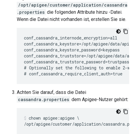
/opt/apigee/customer/application/cassandra
.properties
die folgenden Attribute hinzu -Datei.
Wenn die Datei nicht vorhanden ist, erstellen Sie sie.
conf_cassandra_internode_encryption=all

conf_cassandra_keystore=/opt/apigee/data/apige
conf_cassandra_keystore_password=keypass

conf_cassandra_truststore=/opt/apigee/data/api
conf_cassandra_truststore_password=trustpass

# Optionally set the following to enable 2-way
# conf_cassandra_require_client_auth=true
Achten Sie darauf, dass die Datei
cassandra.properties
dem Apigee-Nutzer gehört:
chown apigee:apigee \

/opt/apigee/customer/application/cassandra.pr