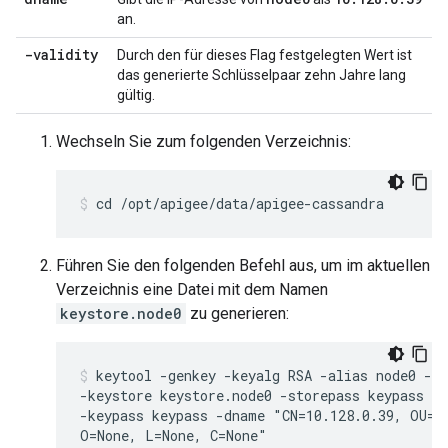
an.
-validity
Durch den für dieses Flag festgelegten Wert ist
das generierte Schlüsselpaar zehn Jahre lang
gültig.
Wechseln Sie zum folgenden Verzeichnis:
cd /opt/apigee/data/apigee-cassandra
Führen Sie den folgenden Befehl aus, um im aktuellen
Verzeichnis eine Datei mit dem Namen
keystore.node0
zu generieren:
keytool -genkey -keyalg RSA -alias node0 -va
-keystore keystore.node0 -storepass keypass \

-keypass keypass -dname "CN=10.128.0.39, OU=No
O=None, L=None, C=None"