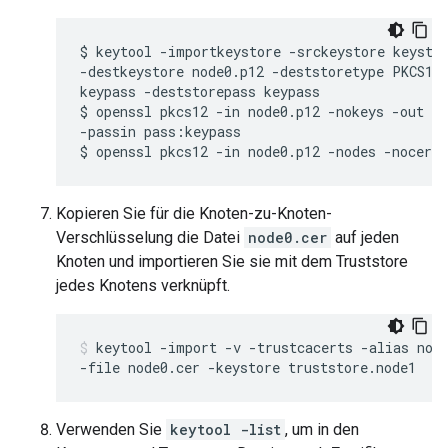
$ keytool -importkeystore -srckeystore keystor
-destkeystore node0.p12 -deststoretype PKCS12 
keypass -deststorepass keypass

$ openssl pkcs12 -in node0.p12 -nokeys -out no
-passin pass:keypass

$ openssl pkcs12 -in node0.p12 -nodes -nocert
Kopieren Sie für die Knoten-zu-Knoten-
Verschlüsselung die Datei
node0.cer
auf jeden
Knoten und importieren Sie sie mit dem Truststore
jedes Knotens verknüpft.
keytool -import -v -trustcacerts -alias node
-file node0.cer -keystore truststore.node1
Verwenden Sie
keytool -list
, um in den