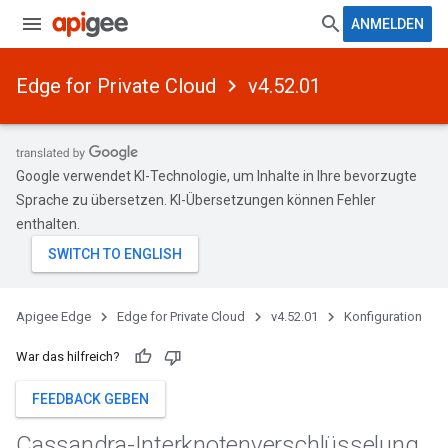
ANMELDEN
Edge for Private Cloud
v4.52.01
Google verwendet KI-Technologie, um Inhalte in Ihre bevorzugte
Sprache zu übersetzen. KI-Übersetzungen können Fehler
enthalten.
Apigee Edge
Edge for Private Cloud
v4.52.01
Konfiguration
War das hilfreich?
FEEDBACK GEBEN
Cassandra-Interknotenverschlüsselung