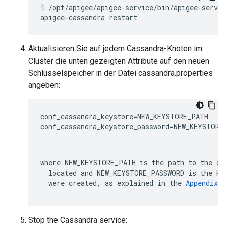
/opt/apigee/apigee-service/bin/apigee-servic
apigee-cassandra restart
Aktualisieren Sie auf jedem Cassandra-Knoten im
Cluster die unten gezeigten Attribute auf den neuen
Schlüsselspeicher in der Datei cassandra.properties
angeben:
conf_cassandra_keystore=NEW_KEYSTORE_PATH

conf_cassandra_keystore_password=NEW_KEYSTORE_
where 
NEW_KEYSTORE_PATH
 is the path to the di
  located and 
NEW_KEYSTORE_PASSWORD
 is the ke
  were created, as explained in the 
Appendix
.
Stop the Cassandra service: