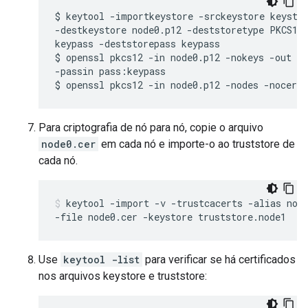
$ keytool -importkeystore -srckeystore keystor
-destkeystore node0.p12 -deststoretype PKCS12 
keypass -deststorepass keypass

$ openssl pkcs12 -in node0.p12 -nokeys -out no
-passin pass:keypass

$ openssl pkcs12 -in node0.p12 -nodes -nocert
Para criptografia de nó para nó, copie o arquivo
node0.cer
em cada nó e importe-o ao truststore de
cada nó.
keytool -import -v -trustcacerts -alias node
-file node0.cer -keystore truststore.node1
Use
keytool -list
para verificar se há certificados
nos arquivos keystore e truststore: