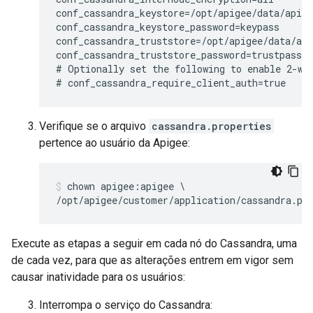
conf_cassandra_keystore=/opt/apigee/data/apige
conf_cassandra_keystore_password=keypass

conf_cassandra_truststore=/opt/apigee/data/api
conf_cassandra_truststore_password=trustpass

# Optionally set the following to enable 2-way
# conf_cassandra_require_client_auth=true
Verifique se o arquivo
cassandra.properties
pertence ao usuário da Apigee:
chown apigee:apigee \

/opt/apigee/customer/application/cassandra.pr
Execute as etapas a seguir em cada nó do Cassandra, uma
de cada vez, para que as alterações entrem em vigor sem
causar inatividade para os usuários:
Interrompa o serviço do Cassandra: