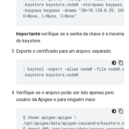
-keystore keystore.node0 -storepass keypass \

-keypass keypass -dname "CN=10.128.0.39, OU=No
O=None, L=None, C=None"
Importante
:verifique se a senha da chave é a mesma
do keystore.
Exporte o certificado para um arquivo separado:
keytool -export -alias node0 -file node0.cer
-keystore keystore.node0
Verifique se o arquivo pode ser lido apenas pelo
usuário da Apigee e para ninguém mais:
$ chown apigee:apigee \

/opt/apigee/data/apigee-cassandra/keystore.nod
$ chmod 400 /opt/apigee/data/apigee-cassandra