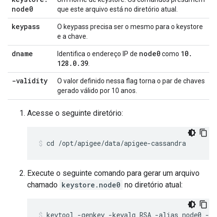
node0
que este arquivo está no diretório atual.
keypass
O keypass precisa ser o mesmo para o keystore
e a chave.
dname
node0
10
.
Identifica o endereço IP de
como
128
.
0
.
39
.
-validity
O valor definido nessa flag torna o par de chaves
gerado válido por 10 anos.
Acesse o seguinte diretório:
cd /opt/apigee/data/apigee-cassandra
Execute o seguinte comando para gerar um arquivo
chamado
keystore.node0
no diretório atual:
keytool -genkey -keyalg RSA -alias node0 -va