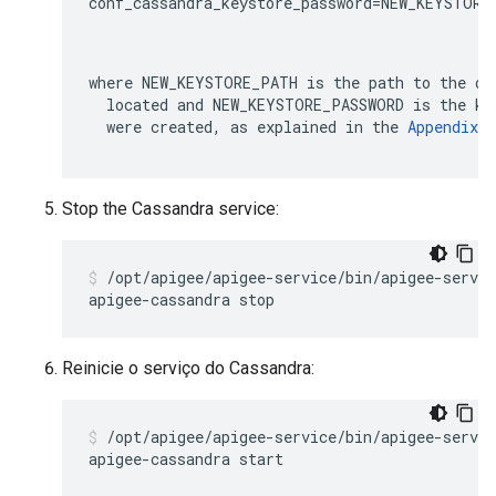
conf_cassandra_keystore_password=NEW_KEYSTORE_
where 
NEW_KEYSTORE_PATH
 is the path to the di
  located and 
NEW_KEYSTORE_PASSWORD
 is the ke
  were created, as explained in the 
Appendix
.
Stop the Cassandra service:
/opt/apigee/apigee-service/bin/apigee-servic
apigee-cassandra stop
Reinicie o serviço do Cassandra:
/opt/apigee/apigee-service/bin/apigee-servic
apigee-cassandra start